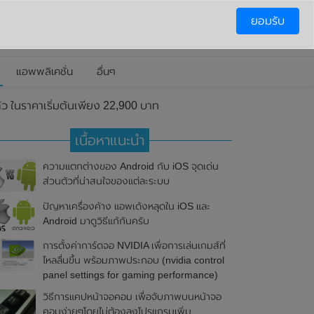
ยอมรับ
แอพพลิเคชั่น
อื่นๆ
ในราคาเริ่มต้นเพียง 22,900 บาท
เนื้อหาแนะนำ
ความแตกต่างของ Android กับ iOS จุดเด่น
ส่วนตัวที่น่าสนใจของแต่ละระบบ
ปัญหาเครื่องค้าง แอพเด้งหลุดใน iOS และ
Android มาดูวิธีแก้กันครับ
การตั้งค่าการ์ดจอ NVIDIA เพื่อการเล่นเกมส์ที่
ไหลลื่นขึ้น พร้อมภาพประกอบ (nvidia control
panel settings for gaming performance)
วิธีการแคปหน้าจอคอม เพื่อจับภาพบนหน้าจอ
คอมง่ายๆโดยไม่ต้องลงโปรแกรมเพิ่ม