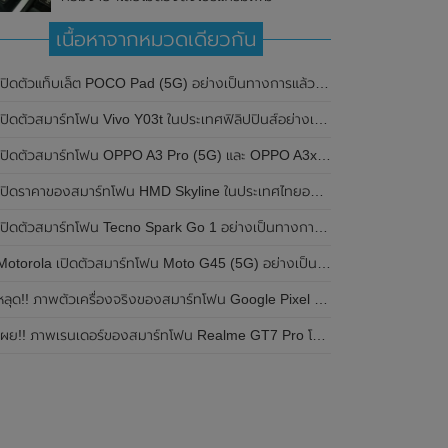
เนื้อหาจากหมวดเดียวกัน
ปิดตัวแท็บเล็ต POCO Pad (5G) อย่างเป็นทางการแล้วในประเทศอินเดีย มาพร้อมชิปเซ็ต Snapdragon 7s Gen 2 ของ Qualcomm และรองรับเครือข่าย 5G
ิดตัวสมาร์ทโฟน Vivo Y03t ในประเทศฟิลิปปินส์อย่างเป็นทางการแล้ว มาพร้อมชิปเซ็ต Unisoc T612 , กล้องหลัง ความละเอียด 13MP , แบตเตอรี่ 5,000mAh และหน้าจอแสดงผล LCD / 90Hz
ปิดตัวสมาร์ทโฟน OPPO A3 Pro (5G) และ OPPO A3x ในประเทศไทยอย่างเป็นทางการแล้ว ในราคาเริ่มต้นเพียง 3,999 บาท
ปิดราคาของสมาร์ทโฟน HMD Skyline ในประเทศไทยอย่างเป็นทางการแล้ว ราคา 14,990 บาท
ปิดตัวสมาร์ทโฟน Tecno Spark Go 1 อย่างเป็นทางการแล้ว มาพร้อมหน้าจอแสดงผล LCD / 120Hz , แบตเตอรี่ 5,000mAh และใช้ชิปเซ็ต Unisoc
Motorola เปิดตัวสมาร์ทโฟน Moto G45 (5G) อย่างเป็นทางการแล้วในอินเดีย
ลุด!! ภาพตัวเครื่องจริงของสมาร์ทโฟน Google Pixel 9a โชว์ดีไซน์ใหม่ กล้องหลังแบนราบ ไม่มีกรอบของกล้องแล้ว
ผย!! ภาพเรนเดอร์ของสมาร์ทโฟน Realme GT7 Pro โชว์ให้เห็นดีไซน์ใหม่ พร้อมเผยรายละเอียดสเปกที่สำคัญบางส่วน