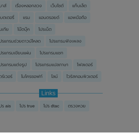
มาส์
เรื่องหลอกลวง
เว็บไซต์
แท็บเล็ต
บตเตอรี่
แรม
แอนดรอยด์
แอพมือถือ
นเกีย
โน๊ตบุ๊ค
โปรเน็ต
ปรแกรมช่วยดาวน์โหลด
โปรแกรมฟังเพลง
ปรแกรมเขียนแผ่น
โปรแกรมแชท
ปรแกรมแต่งรูป
โปรแกรมแปลภาษา
โฟลเดอร์
ดร์เวอร์
ไมโครซอฟท์
ไลน์
ไวรัสคอมพิวเตอร์
Links
ปร ais
โปร true
โปร dtac
ตรวจหวย