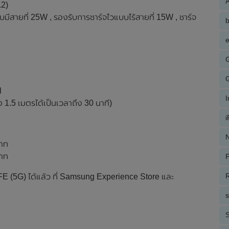
A
.2)
มีสายที่ 25W , รองรับการชาร์จไวแบบไร้สายที่ 15W , ชาร์จ
e
l
ึง 1.5 เมตรได้เป็นเวลาถึง 30 นาที)
N
บาท
บาท
P
R
E (5G) ได้แล้ว ที่ Samsung Experience Store และ
S