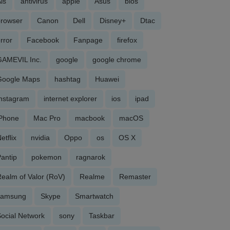
is
antivirus
apple
Asus
bios
browser
Canon
Dell
Disney+
Dtac
rror
Facebook
Fanpage
firefox
GAMEVIL Inc.
google
google chrome
Google Maps
hashtag
Huawei
Instagram
internet explorer
ios
ipad
iPhone
Mac Pro
macbook
macOS
etflix
nvidia
Oppo
os
OS X
antip
pokemon
ragnarok
ealm of Valor (RoV)
Realme
Remaster
samsung
Skype
Smartwatch
ocial Network
sony
Taskbar