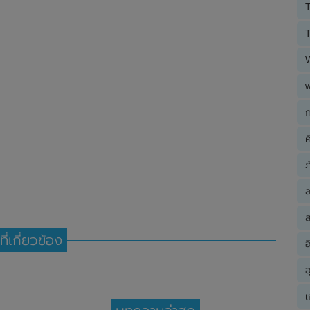
T
T
ก
ค
ภ
ส
ที่เกี่ยวข้อง
อ
อ
เ