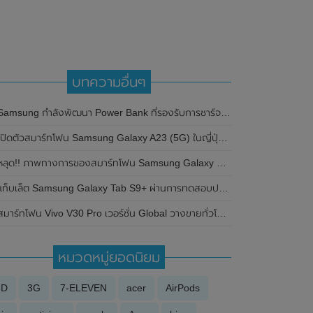
บทความอื่นๆ
amsung กำลังพัฒนา Power Bank ที่รองรับการชาร์จไร้สายที่ 15W และรองรับ Fast Charge 25W
ปิดตัวสมาร์ทโฟน Samsung Galaxy A23 (5G) ในญี่ปุ่น มาพร้อมดีไซน์ใหม่ ขนาดกะทัดรัด ด้วยหน้าจอ LCD ขนาด 5.8 นิ้ว และกันน้ำที่ระดับ IP68
หลุด!! ภาพทางการของสมาร์ทโฟน Samsung Galaxy S24 Series พร้อมสเปกหลักแบบจัดเต็ม
ท็บเล็ต Samsung Galaxy Tab S9+ ผ่านการทดสอบประสิทธิภาพบน Geekbench แล้ว มาพร้อมชิปเซ็ต Qualcomm Snapdragon 8 Gen 2 คาดเปิดตัวในเร็วๆนี้
าร์ทโฟน Vivo V30 Pro เวอร์ชั่น Global วางขายทั่วโลก ผ่านการทดสอบประสิทธิภาพบน Geekbench แล้ว มาพร้อมชิปเซ็ต MediaTek Dimensity 8200 และ RAM 12GB ลุ้นเปิดตัวในเร็วๆนี้
หมวดหมู่ยอดนิยม
3D
3G
7-ELEVEN
acer
AirPods