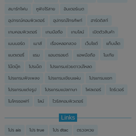
สมาร์ทโฟน
หูฟังไร้สาย
อินเตอร์เนต
อุปกรณ์คอมพิวเตอร์
อุปกรณ์โทรศัพท์
ฮาร์ดดิสก์
เกมคอมพิวเตอร์
เกมมือถือ
เกมไลน์
เปิดตัวสินค้า
เมนบอร์ด
เมาส์
เรื่องหลอกลวง
เว็บไซต์
แท็บเล็ต
แบตเตอรี่
แรม
แอนดรอยด์
แอพมือถือ
โนเกีย
โน๊ตบุ๊ค
โปรเน็ต
โปรแกรมช่วยดาวน์โหลด
โปรแกรมฟังเพลง
โปรแกรมเขียนแผ่น
โปรแกรมแชท
โปรแกรมแต่งรูป
โปรแกรมแปลภาษา
โฟลเดอร์
ไดร์เวอร์
ไมโครซอฟท์
ไลน์
ไวรัสคอมพิวเตอร์
Links
โปร ais
โปร true
โปร dtac
ตรวจหวย