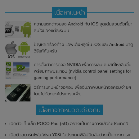
เนื้อหาแนะนำ
ความแตกต่างของ Android กับ iOS จุดเด่นส่วนตัวที่น่า
สนใจของแต่ละระบบ
ปัญหาเครื่องค้าง แอพเด้งหลุดใน iOS และ Android มาดู
วิธีแก้กันครับ
การตั้งค่าการ์ดจอ NVIDIA เพื่อการเล่นเกมส์ที่ไหลลื่นขึ้น
พร้อมภาพประกอบ (nvidia control panel settings for
gaming performance)
วิธีการแคปหน้าจอคอม เพื่อจับภาพบนหน้าจอคอมง่ายๆ
โดยไม่ต้องลงโปรแกรมเพิ่ม
เนื้อหาจากหมวดเดียวกัน
เปิดตัวแท็บเล็ต POCO Pad (5G) อย่างเป็นทางการแล้วในประเทศอินเดีย มาพร้อมชิปเซ็ต Snapdragon 7s Gen 2 ของ Qualcomm และรองรับเครือข่าย 5G
เปิดตัวสมาร์ทโฟน Vivo Y03t ในประเทศฟิลิปปินส์อย่างเป็นทางการแล้ว มาพร้อมชิปเซ็ต Unisoc T612 , กล้องหลัง ความละเอียด 13MP , แบตเตอรี่ 5,000mAh และหน้าจอแสดงผล LCD / 90Hz