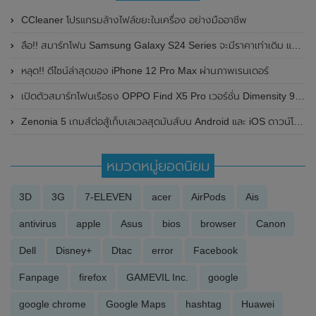
CCleaner โปรแกรมล้างไฟล์ขยะในเครื่อง อย่างมืออาชีพ
ลือ!! สมาร์ทโฟน Samsung Galaxy S24 Series จะมีราคาเท่าเดิม และรองรับการส่งข้อความผ่านดาวเทียมฉุกเฉินด้วย
หลุด!! ดีไซน์ล่าสุดของ iPhone 12 Pro Max ผ่านภาพเรนเดอร์
เปิดตัวสมาร์ทโฟนเรือธง OPPO Find X5 Pro เวอร์ชั่น Dimensity 9000 อย่างเป็นทางการแล้ว
Zenonia 5 เกมส์ต่อสู้เก็บเลเวลสุดมันส์บน Android และ iOS ดาวน์โหลดเล่นฟรี
หมวดหมู่ยอดนิยม
3D
3G
7-ELEVEN
acer
AirPods
Ais
antivirus
apple
Asus
bios
browser
Canon
Dell
Disney+
Dtac
error
Facebook
Fanpage
firefox
GAMEVIL Inc.
google
google chrome
Google Maps
hashtag
Huawei