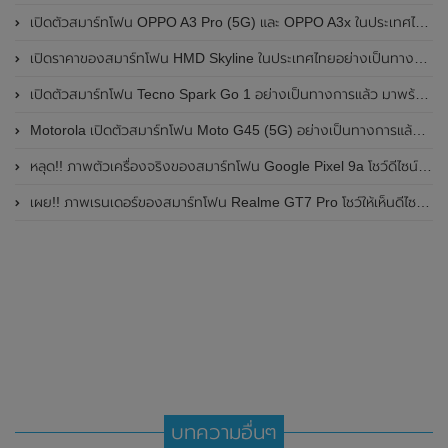
เปิดตัวสมาร์ทโฟน OPPO A3 Pro (5G) และ OPPO A3x ในประเทศไทยอย่างเป็นทางการแล้ว ในราคาเริ่มต้นเพียง 3,999 บาท
เปิดราคาของสมาร์ทโฟน HMD Skyline ในประเทศไทยอย่างเป็นทางการแล้ว ราคา 14,990 บาท
เปิดตัวสมาร์ทโฟน Tecno Spark Go 1 อย่างเป็นทางการแล้ว มาพร้อมหน้าจอแสดงผล LCD / 120Hz , แบตเตอรี่ 5,000mAh และใช้ชิปเซ็ต Unisoc
Motorola เปิดตัวสมาร์ทโฟน Moto G45 (5G) อย่างเป็นทางการแล้วในอินเดีย
หลุด!! ภาพตัวเครื่องจริงของสมาร์ทโฟน Google Pixel 9a โชว์ดีไซน์ใหม่ กล้องหลังแบนราบ ไม่มีกรอบของกล้องแล้ว
เผย!! ภาพเรนเดอร์ของสมาร์ทโฟน Realme GT7 Pro โชว์ให้เห็นดีไซน์ใหม่ พร้อมเผยรายละเอียดสเปกที่สำคัญบางส่วน
บทความอื่นๆ