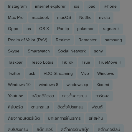
Instagram
internet explorer
ios
ipad
iPhone
Mac Pro
macbook
macOS
Netflix
nvidia
Oppo
os
OS X
Pantip
pokemon
ragnarok
Realm of Valor (RoV)
Realme
Remaster
samsung
Skype
Smartwatch
Social Network
sony
Taskbar
Tesco Lotus
TikTok
True
TrueMove H
Twitter
usb
VDO Streaming
Vivo
Windows
Windows 10
windows 8
windows xp
Xiaomi
Youtube
กล้องดิจิตอล
การตั้งค่าระบบ
การ์ดจอ
คีย์บอร์ด
ตามกระแส
ติดตั้งโปรแกรม
ฟอนต์
ภัยจากอินเตอร์เน็ต
ยกเลิกการให้บริการ
รหัสผ่าน
ลบโปรแกรม
สติ๊กเกอร์
สติ๊กเกอร์เฟสบุ๊ค
สติ๊กเกอร์ไลน์