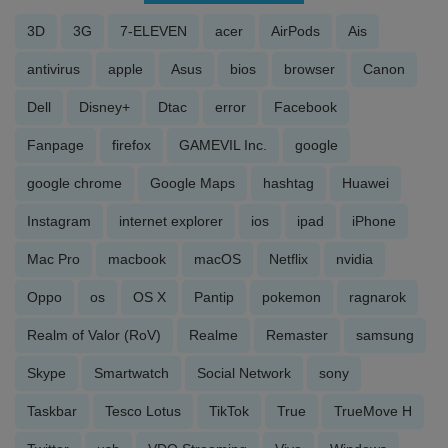
3D
3G
7-ELEVEN
acer
AirPods
Ais
antivirus
apple
Asus
bios
browser
Canon
Dell
Disney+
Dtac
error
Facebook
Fanpage
firefox
GAMEVIL Inc.
google
google chrome
Google Maps
hashtag
Huawei
Instagram
internet explorer
ios
ipad
iPhone
Mac Pro
macbook
macOS
Netflix
nvidia
Oppo
os
OS X
Pantip
pokemon
ragnarok
Realm of Valor (RoV)
Realme
Remaster
samsung
Skype
Smartwatch
Social Network
sony
Taskbar
Tesco Lotus
TikTok
True
TrueMove H