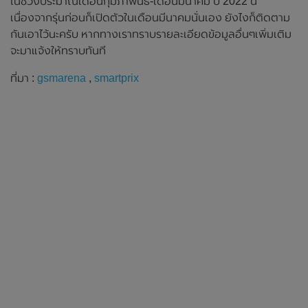
ในช่วงประมาณเดือนกุมภาพันธ์-เดือนมีนาคม ปี 2022 นี้
เนื่องจากรุ่นก่อนก็เปิดตัวในเดือนมีนาคมนั่นเอง ยังไงก็ติดตาม
กันเอาไว้นะครับ หากทางเราทราบรายละเอียดข้อมูลอื่นๆเพิ่มเติม
จะมาแจ้งให้ทราบทันที
ที่มา :
gsmarena
,
smartprix