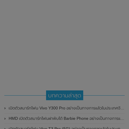
บทความล่าสุด
เปิดตัวสมาร์ทโฟน Vivo Y300 Pro อย่างเป็นทางการแล้วในประเทศจีน มาพร้อมดีไซน์พรีเมี่ยม ทนทาน และแบตเตอรี่สุดอึดขนาดใหญ่ 6,500mAh พร้อมรองรับการชาร์จไว 80W
HMD เปิดตัวสมาร์ทโฟนฝาพับได้ Barbie Phone อย่างเป็นทางการแล้ว มาพร้อมธีมสีชมพูสดใส
เปิดตัวสมาร์ทโฟน Vivo T3 Pro (5G) อย่างเป็นทางการแล้วในประเทศอินเดีย