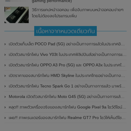
gaming performance)
วิธีการแคปหน้าจอคอม เพื่อจับภาพบนหน้าจอคอมง่ายๆ
โดยไม่ต้องลงโปรแกรมเพิ่ม
เนื้อหาจากหมวดเดียวกัน
เปิดตัวแท็บเล็ต POCO Pad (5G) อย่างเป็นทางการแล้วในประเทศอินเดีย มาพร้อมชิปเซ็ต Snapdragon 7s Gen 2 ของ Qualcomm และรองรับเครือข่าย 5G
เปิดตัวสมาร์ทโฟน Vivo Y03t ในประเทศฟิลิปปินส์อย่างเป็นทางการแล้ว มาพร้อมชิปเซ็ต Unisoc T612 , กล้องหลัง ความละเอียด 13MP , แบตเตอรี่ 5,000mAh และหน้าจอแสดงผล LCD / 90Hz
เปิดตัวสมาร์ทโฟน OPPO A3 Pro (5G) และ OPPO A3x ในประเทศไทยอย่างเป็นทางการแล้ว ในราคาเริ่มต้นเพียง 3,999 บาท
เปิดราคาของสมาร์ทโฟน HMD Skyline ในประเทศไทยอย่างเป็นทางการแล้ว ราคา 14,990 บาท
เปิดตัวสมาร์ทโฟน Tecno Spark Go 1 อย่างเป็นทางการแล้ว มาพร้อมหน้าจอแสดงผล LCD / 120Hz , แบตเตอรี่ 5,000mAh และใช้ชิปเซ็ต Unisoc
Motorola เปิดตัวสมาร์ทโฟน Moto G45 (5G) อย่างเป็นทางการแล้วในอินเดีย
หลุด!! ภาพตัวเครื่องจริงของสมาร์ทโฟน Google Pixel 9a โชว์ดีไซน์ใหม่ กล้องหลังแบนราบ ไม่มีกรอบของกล้องแล้ว
เผย!! ภาพเรนเดอร์ของสมาร์ทโฟน Realme GT7 Pro โชว์ให้เห็นดีไซน์ใหม่ พร้อมเผยรายละเอียดสเปกที่สำคัญบางส่วน