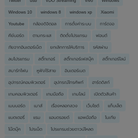
Twitter
usb
VDO Streaming
Vivo
Windows
Windows 10
windows 8
windows xp
Xiaomi
Youtube
กล้องดิจิตอล
การตั้งค่าระบบ
การ์ดจอ
คีย์บอร์ด
ตามกระแส
ติดตั้งโปรแกรม
ฟอนต์
ภัยจากอินเตอร์เน็ต
ยกเลิกการให้บริการ
รหัสผ่าน
ลบโปรแกรม
สติ๊กเกอร์
สติ๊กเกอร์เฟสบุ๊ค
สติ๊กเกอร์ไลน์
สมาร์ทโฟน
หูฟังไร้สาย
อินเตอร์เนต
อุปกรณ์คอมพิวเตอร์
อุปกรณ์โทรศัพท์
ฮาร์ดดิสก์
เกมคอมพิวเตอร์
เกมมือถือ
เกมไลน์
เปิดตัวสินค้า
เมนบอร์ด
เมาส์
เรื่องหลอกลวง
เว็บไซต์
แท็บเล็ต
แบตเตอรี่
แรม
แอนดรอยด์
แอพมือถือ
โนเกีย
โน๊ตบุ๊ค
โปรเน็ต
โปรแกรมช่วยดาวน์โหลด