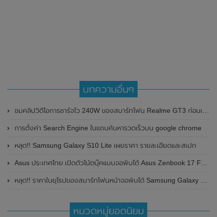
บทความอื่นๆ
ชมคลิปวิดีโอการชาร์จไว 240W ของสมาร์ทโฟน Realme GT3 ก่อนเปิดตัวในวันที่ 28 กุมภาพันธ์ 2023 นี้ : ชาร์จเพียง 9 นาที 37 วินาที แบตเต็ม 1-100%
การตั้งค่า Search Engine ในแถบค้นหารวดเร็วบน google chrome
หลุด!! Samsung Galaxy S10 Lite เผยราคา รายละเอียดและสเปก
Asus ประเทศไทย เปิดตัวโน้ตบุ๊คแบบจอพับได้ Asus Zenbook 17 Fold OLED อย่างเป็นทางการแล้ว
หลุด!! ราคาในยุโรปของสมาร์ทโฟนหน้าจอพับได้ Samsung Galaxy Z Flip 4 และSamsung Galaxy Z Fold 4 ก่อนเปิดตัวในเร็วๆนี้
หมวดหมู่ยอดนิยม