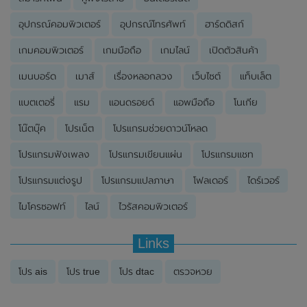
อุปกรณ์คอมพิวเตอร์
อุปกรณ์โทรศัพท์
ฮาร์ดดิสก์
เกมคอมพิวเตอร์
เกมมือถือ
เกมไลน์
เปิดตัวสินค้า
เมนบอร์ด
เมาส์
เรื่องหลอกลวง
เว็บไซต์
แท็บเล็ต
แบตเตอรี่
แรม
แอนดรอยด์
แอพมือถือ
โนเกีย
โน๊ตบุ๊ค
โปรเน็ต
โปรแกรมช่วยดาวน์โหลด
โปรแกรมฟังเพลง
โปรแกรมเขียนแผ่น
โปรแกรมแชท
โปรแกรมแต่งรูป
โปรแกรมแปลภาษา
โฟลเดอร์
ไดร์เวอร์
ไมโครซอฟท์
ไลน์
ไวรัสคอมพิวเตอร์
Links
โปร ais
โปร true
โปร dtac
ตรวจหวย