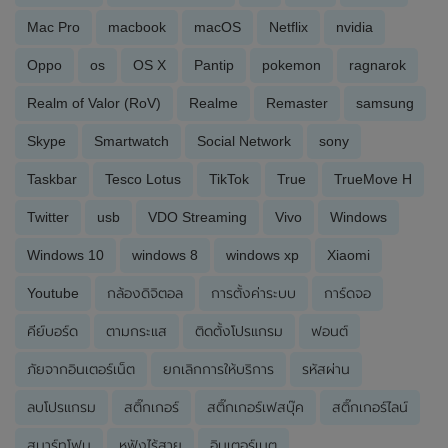
Mac Pro
macbook
macOS
Netflix
nvidia
Oppo
os
OS X
Pantip
pokemon
ragnarok
Realm of Valor (RoV)
Realme
Remaster
samsung
Skype
Smartwatch
Social Network
sony
Taskbar
Tesco Lotus
TikTok
True
TrueMove H
Twitter
usb
VDO Streaming
Vivo
Windows
Windows 10
windows 8
windows xp
Xiaomi
Youtube
กล้องดิจิตอล
การตั้งค่าระบบ
การ์ดจอ
คีย์บอร์ด
ตามกระแส
ติดตั้งโปรแกรม
ฟอนต์
ภัยจากอินเตอร์เน็ต
ยกเลิกการให้บริการ
รหัสผ่าน
ลบโปรแกรม
สติ๊กเกอร์
สติ๊กเกอร์เฟสบุ๊ค
สติ๊กเกอร์ไลน์
สมาร์ทโฟน
หูฟังไร้สาย
อินเตอร์เนต