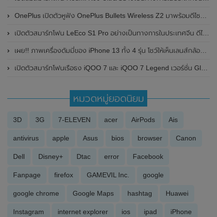
OnePlus เปิดตัวหูฟัง OnePlus Bullets Wireless Z2 มาพร้อมดีไซน์แบบคล้องคอ และแบตเตอรี่ที่สามารถใช้งานได้นานถึง 30 ชั่วโมง
เปิดตัวสมาร์ทโฟน LeEco S1 Pro อย่างเป็นทางการในประเทศจีน ดีไซน์เหมือน iPhone 14 Pro และมาพร้อมฟีเจอร์ Dynamic Island
เผย!! ภาพเครื่องดัมมี่ของ iPhone 13 ทั้ง 4 รุ่น โชว์ให้เห็นเลนส์กล้องเปลี่ยนตำแหน่งที่วางใหม่
เปิดตัวสมาร์ทโฟนเรือธง iQOO 7 และ iQOO 7 Legend เวอร์ชั่น Global อย่างเป็นทางการในประเทศอินเดีย
หมวดหมู่ยอดนิยม
3D
3G
7-ELEVEN
acer
AirPods
Ais
antivirus
apple
Asus
bios
browser
Canon
Dell
Disney+
Dtac
error
Facebook
Fanpage
firefox
GAMEVIL Inc.
google
google chrome
Google Maps
hashtag
Huawei
Instagram
internet explorer
ios
ipad
iPhone