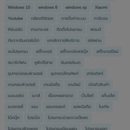
Windows 10
windows 8
windows xp
Xiaomi
Youtube
กล้องดิจิตอล
การตั้งค่าระบบ
การ์ดจอ
คีย์บอร์ด
ตามกระแส
ติดตั้งโปรแกรม
ฟอนต์
ภัยจากอินเตอร์เน็ต
ยกเลิกการให้บริการ
รหัสผ่าน
ลบโปรแกรม
สติ๊กเกอร์
สติ๊กเกอร์เฟสบุ๊ค
สติ๊กเกอร์ไลน์
สมาร์ทโฟน
หูฟังไร้สาย
อินเตอร์เนต
อุปกรณ์คอมพิวเตอร์
อุปกรณ์โทรศัพท์
ฮาร์ดดิสก์
เกมคอมพิวเตอร์
เกมมือถือ
เกมไลน์
เปิดตัวสินค้า
เมนบอร์ด
เมาส์
เรื่องหลอกลวง
เว็บไซต์
แท็บเล็ต
แบตเตอรี่
แรม
แอนดรอยด์
แอพมือถือ
โนเกีย
โน๊ตบุ๊ค
โปรเน็ต
โปรแกรมช่วยดาวน์โหลด
โปรแกรมฟังเพลง
โปรแกรมเขียนแผ่น
โปรแกรมแชท