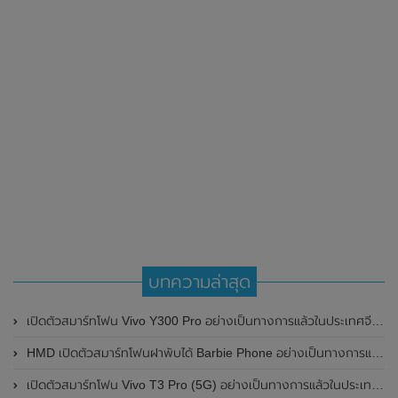
บทความล่าสุด
เปิดตัวสมาร์ทโฟน Vivo Y300 Pro อย่างเป็นทางการแล้วในประเทศจีน มาพร้อมดีไซน์พรีเมี่ยม ทนทาน และแบตเตอรี่สุดอึดขนาดใหญ่ 6,500mAh พร้อมรองรับการชาร์จไว 80W
HMD เปิดตัวสมาร์ทโฟนฝาพับได้ Barbie Phone อย่างเป็นทางการแล้ว มาพร้อมธีมสีชมพูสดใส
เปิดตัวสมาร์ทโฟน Vivo T3 Pro (5G) อย่างเป็นทางการแล้วในประเทศอินเดีย