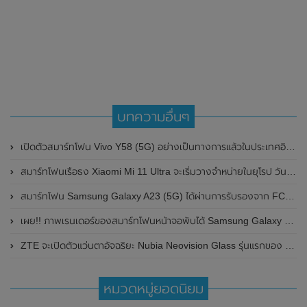
บทความอื่นๆ
เปิดตัวสมาร์ทโฟน Vivo Y58 (5G) อย่างเป็นทางการแล้วในประเทศอินเดีย
สมาร์ทโฟนเรือธง Xiaomi Mi 11 Ultra จะเริ่มวางจำหน่ายในยุโรป วันที่ 11 เดือนพฤษภาคม 2021 นี้
สมาร์ทโฟน Samsung Galaxy A23 (5G) ได้ผ่านการรับรองจาก FCC มาพร้อมแบตเตอรี่ 5,000mAh รองรับการชาร์จไว 25W ลุ้นเปิดตัวในเร็วๆนี้
เผย!! ภาพเรนเดอร์ของสมาร์ทโฟนหน้าจอพับได้ Samsung Galaxy Z Fold 4 โชว์ดีไซน์ทั้งด้านหน้าและด้านหลัง
ZTE จะเปิดตัวแว่นตาอัจฉริยะ Nubia Neovision Glass รุ่นแรกของ Nubia ที่งาน MWC 2023 ในวันที่ 27 กุมภาพันธ์ 2023 นี้
หมวดหมู่ยอดนิยม