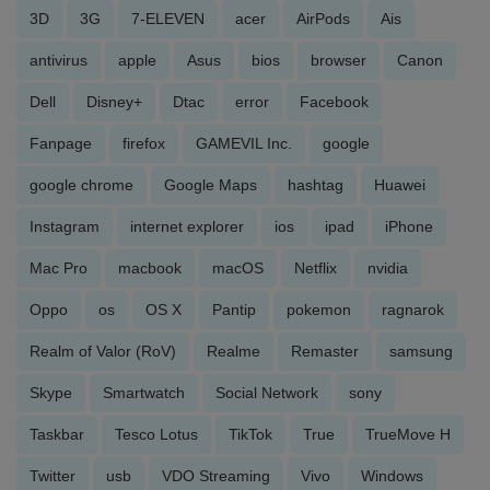
3D
3G
7-ELEVEN
acer
AirPods
Ais
antivirus
apple
Asus
bios
browser
Canon
Dell
Disney+
Dtac
error
Facebook
Fanpage
firefox
GAMEVIL Inc.
google
google chrome
Google Maps
hashtag
Huawei
Instagram
internet explorer
ios
ipad
iPhone
Mac Pro
macbook
macOS
Netflix
nvidia
Oppo
os
OS X
Pantip
pokemon
ragnarok
Realm of Valor (RoV)
Realme
Remaster
samsung
Skype
Smartwatch
Social Network
sony
Taskbar
Tesco Lotus
TikTok
True
TrueMove H
Twitter
usb
VDO Streaming
Vivo
Windows