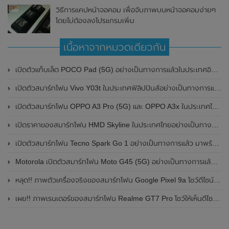
วิธีการแคปหน้าจอคอม เพื่อจับภาพบนหน้าจอคอมง่ายๆ
โดยไม่ต้องลงโปรแกรมเพิ่ม
เนื้อหาจากหมวดเดียวกัน
เปิดตัวแท็บเล็ต POCO Pad (5G) อย่างเป็นทางการแล้วในประเทศอินเดีย มาพร้อมชิปเซ็ต Snapdragon 7s Gen 2 ของ Qualcomm และรองรับเครือข่าย 5G
เปิดตัวสมาร์ทโฟน Vivo Y03t ในประเทศฟิลิปปินส์อย่างเป็นทางการแล้ว มาพร้อมชิปเซ็ต Unisoc T612 , กล้องหลัง ความละเอียด 13MP , แบตเตอรี่ 5,000mAh และหน้าจอแสดงผล LCD / 90Hz
เปิดตัวสมาร์ทโฟน OPPO A3 Pro (5G) และ OPPO A3x ในประเทศไทยอย่างเป็นทางการแล้ว ในราคาเริ่มต้นเพียง 3,999 บาท
เปิดราคาของสมาร์ทโฟน HMD Skyline ในประเทศไทยอย่างเป็นทางการแล้ว ราคา 14,990 บาท
เปิดตัวสมาร์ทโฟน Tecno Spark Go 1 อย่างเป็นทางการแล้ว มาพร้อมหน้าจอแสดงผล LCD / 120Hz , แบตเตอรี่ 5,000mAh และใช้ชิปเซ็ต Unisoc
Motorola เปิดตัวสมาร์ทโฟน Moto G45 (5G) อย่างเป็นทางการแล้วในอินเดีย
หลุด!! ภาพตัวเครื่องจริงของสมาร์ทโฟน Google Pixel 9a โชว์ดีไซน์ใหม่ กล้องหลังแบนราบ ไม่มีกรอบของกล้องแล้ว
เผย!! ภาพเรนเดอร์ของสมาร์ทโฟน Realme GT7 Pro โชว์ให้เห็นดีไซน์ใหม่ พร้อมเผยรายละเอียดสเปกที่สำคัญบางส่วน