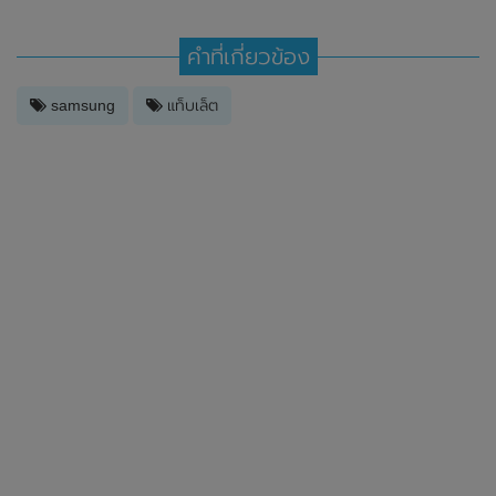
คำที่เกี่ยวข้อง
samsung
แท็บเล็ต