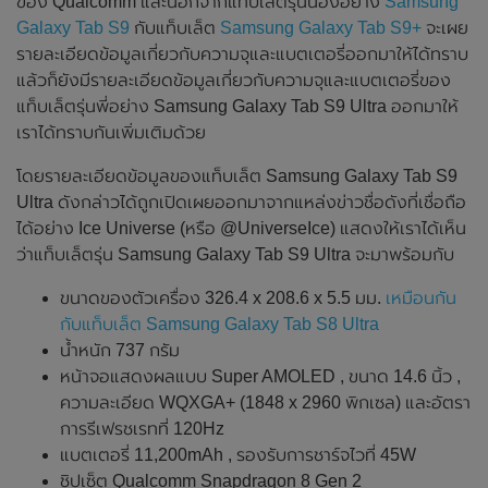
ของ Qualcomm และนอกจากแท็บเล็ตรุ่นน้องอย่าง
Samsung
Galaxy Tab S9
กับแท็บเล็ต
Samsung Galaxy Tab S9+
จะเผย
รายละเอียดข้อมูลเกี่ยวกับความจุและแบตเตอรี่ออกมาให้ได้ทราบ
แล้วก็ยังมีรายละเอียดข้อมูลเกี่ยวกับความจุและแบตเตอรี่ของ
แท็บเล็ตรุ่นพี่อย่าง Samsung Galaxy Tab S9 Ultra ออกมาให้
เราได้ทราบกันเพิ่มเติมด้วย
โดยรายละเอียดข้อมูลของแท็บเล็ต Samsung Galaxy Tab S9
Ultra ดังกล่าวได้ถูกเปิดเผยออกมาจากแหล่งข่าวชื่อดังที่เชื่อถือ
ได้อย่าง Ice Universe (หรือ @UniverseIce) แสดงให้เราได้เห็น
ว่าแท็บเล็ตรุ่น Samsung Galaxy Tab S9 Ultra จะมาพร้อมกับ
ขนาดของตัวเครื่อง 326.4 x 208.6 x 5.5 มม.
เหมือนกัน
กับแท็บเล็ต Samsung Galaxy Tab S8 Ultra
น้ำหนัก 737 กรัม
หน้าจอแสดงผลแบบ Super AMOLED , ขนาด 14.6 นิ้ว ,
ความละเอียด WQXGA+ (1848 x 2960 พิกเซล) และอัตรา
การรีเฟรชเรทที่ 120Hz
แบตเตอรี่ 11,200mAh , รองรับการชาร์จไวที่ 45W
ชิปเซ็ต Qualcomm Snapdragon 8 Gen 2