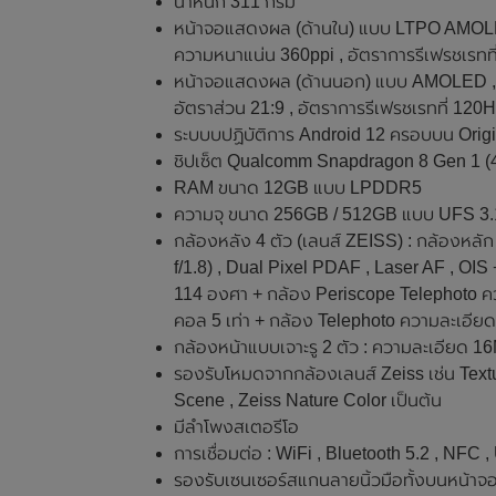
น้ำหนัก 311 กรัม
หน้าจอแสดงผล (ด้านใน) แบบ LTPO AMOLED 
ความหนาแน่น 360ppi , อัตราการรีเฟรชเรท
หน้าจอแสดงผล (ด้านนอก) แบบ AMOLED , ขน
อัตราส่วน 21:9 , อัตราการรีเฟรชเรทที่ 120
ระบบบปฏิบัติการ Android 12 ครอบบน Ori
ชิปเซ็ต Qualcomm Snapdragon 8 Gen 1 (
RAM ขนาด 12GB แบบ LPDDR5
ความจุ ขนาด 256GB / 512GB แบบ UFS 3.
กล้องหลัง 4 ตัว (เลนส์ ZEISS) : กล้องหล
f/1.8) , Dual Pixel PDAF , Laser AF , OIS
114 องศา + กล้อง Periscope Telephoto ควา
คอล 5 เท่า + กล้อง Telephoto ความละเอียด 
กล้องหน้าแบบเจาะรู 2 ตัว : ความละเอียด 16M
รองรับโหมดจากกล้องเลนส์ Zeiss เช่น Textur
Scene , Zeiss Nature Color เป็นต้น
มีลำโพงสเตอรีโอ
การเชื่อมต่อ : WiFi , Bluetooth 5.2 , NF
รองรับเซนเซอร์สแกนลายนิ้วมือทั้งบนหน