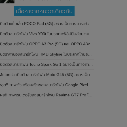
เนื้อหาจากหมวดเดียวกัน
ปิดตัวแท็บเล็ต POCO Pad (5G) อย่างเป็นทางการแล้วในประเทศอินเดีย มาพร้อมชิปเซ็ต Snapdragon 7s Gen 2 ของ Qualcomm และรองรับเครือข่าย 5G
ิดตัวสมาร์ทโฟน Vivo Y03t ในประเทศฟิลิปปินส์อย่างเป็นทางการแล้ว มาพร้อมชิปเซ็ต Unisoc T612 , กล้องหลัง ความละเอียด 13MP , แบตเตอรี่ 5,000mAh และหน้าจอแสดงผล LCD / 90Hz
ปิดตัวสมาร์ทโฟน OPPO A3 Pro (5G) และ OPPO A3x ในประเทศไทยอย่างเป็นทางการแล้ว ในราคาเริ่มต้นเพียง 3,999 บาท
ปิดราคาของสมาร์ทโฟน HMD Skyline ในประเทศไทยอย่างเป็นทางการแล้ว ราคา 14,990 บาท
ปิดตัวสมาร์ทโฟน Tecno Spark Go 1 อย่างเป็นทางการแล้ว มาพร้อมหน้าจอแสดงผล LCD / 120Hz , แบตเตอรี่ 5,000mAh และใช้ชิปเซ็ต Unisoc
Motorola เปิดตัวสมาร์ทโฟน Moto G45 (5G) อย่างเป็นทางการแล้วในอินเดีย
ลุด!! ภาพตัวเครื่องจริงของสมาร์ทโฟน Google Pixel 9a โชว์ดีไซน์ใหม่ กล้องหลังแบนราบ ไม่มีกรอบของกล้องแล้ว
ผย!! ภาพเรนเดอร์ของสมาร์ทโฟน Realme GT7 Pro โชว์ให้เห็นดีไซน์ใหม่ พร้อมเผยรายละเอียดสเปกที่สำคัญบางส่วน