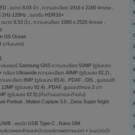
A
, ขนาด 8.03 นิ้ว , ความละเอียด 1916 x 2160 พิกเซล ,
ที่ 1Hz-120Hz , รองรับ HDR10+
าด 6.53 นิ้ว , ความละเอียด 1080 x 2520 พิกเซล ,
e
Hz
gin OS Ocean
4 นาโนเมตร)
1
ัก เซนเซอร์ Samsung GN5 ความละเอียด 50MP (รูรับแสง
 + กล้อง Ultrawide ความละเอียด 48MP (รูรับแสง f/2.2) ,
มละเอียด 8MP (รูรับแสง f/3.4) , PDAF , OIS , ซูมออปติ
N
12MP (รูรับแสง f/2.4) , PDAF, ซูมออปติคอล 2 เท่า
P
P (รูรับแสง f/2.5) (ทั้งด้านนอกและด้านใน)
e Portrait , Motion Capture 3.0 , Zeiss Super Night
R
C , UWB , พอร์ต USB Type-C , Nano SIM
S
้าจอแสดงผลหลักและหน้าจอแสดงผลภายนอก + ระบบจดจำ