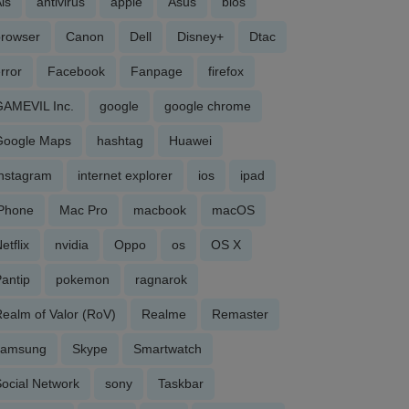
is
antivirus
apple
Asus
bios
browser
Canon
Dell
Disney+
Dtac
rror
Facebook
Fanpage
firefox
GAMEVIL Inc.
google
google chrome
Google Maps
hashtag
Huawei
Instagram
internet explorer
ios
ipad
iPhone
Mac Pro
macbook
macOS
etflix
nvidia
Oppo
os
OS X
antip
pokemon
ragnarok
ealm of Valor (RoV)
Realme
Remaster
samsung
Skype
Smartwatch
ocial Network
sony
Taskbar