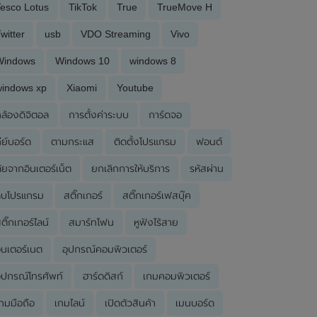
esco Lotus
TikTok
True
TrueMove H
witter
usb
VDO Streaming
Vivo
Windows
Windows 10
windows 8
windows xp
Xiaomi
Youtube
ล้องดิจิตอล
การตั้งค่าระบบ
การ์ดจอ
ีย์บอร์ด
ตามกระแส
ติดตั้งโปรแกรม
ฟอนต์
ัยจากอินเตอร์เน็ต
ยกเลิกการให้บริการ
รหัสผ่าน
ลบโปรแกรม
สติ๊กเกอร์
สติ๊กเกอร์เฟสบุ๊ค
ติ๊กเกอร์ไลน์
สมาร์ทโฟน
หูฟังไร้สาย
ินเตอร์เนต
อุปกรณ์คอมพิวเตอร์
ุปกรณ์โทรศัพท์
ฮาร์ดดิสก์
เกมคอมพิวเตอร์
กมมือถือ
เกมไลน์
เปิดตัวสินค้า
เมนบอร์ด