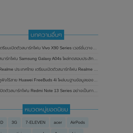
บทความอื่นๆ
ตรียมเปิดตัวสมาร์ทโฟน Vivo X90 Series เวอร์ชั่นวางขายทั่วโลก ในวันที่ 31 มกราคม 2023
มาร์ทโฟน Samsung Galaxy A04s โผล่ทดสอบประสิทธิภาพบน Geekbench มาพร้อมกับชิป Exynos 850 ลุ้นเปิดตัวในเร็วๆนี้
ealme ประเทศไทย เตรียมเปิดตัวสมาร์ทโฟน Realme 9 Pro Series ในวันที่ 1 มีนาคม 2022 นี้ พร้อมเผยสเปกแบบจัดเต็ม
ูฟังไร้สาย Huawei FreeBuds 4i โผล่บนฐานข้อมูลของหน่วยงาน Bluetooth SIG ชี้ให้เห็นว่าใกล้จะเปิดตัวเต็มทีแล้ว
เปิดตัวสมาร์ทโฟน Redmi Note 13 Series อย่างเป็นทางการแล้วในประเทศจีน
หมวดหมู่ยอดนิยม
3D
3G
7-ELEVEN
acer
AirPods