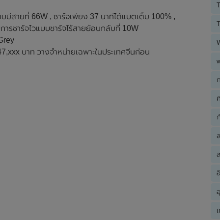
T
บมีสายที่ 66W , ชาร์จเพียง 37 นาทีได้แบตเต็ม 100% ,
T
บการชาร์จไวแบบชาร์จไร้สายย้อนกลับที่ 10W
 Grey
ณ 47,xxx บาท วางจำหน่ายเฉพาะในประเทศจีนก่อน
ก
ค
ภ
ส
อ
อ
เ