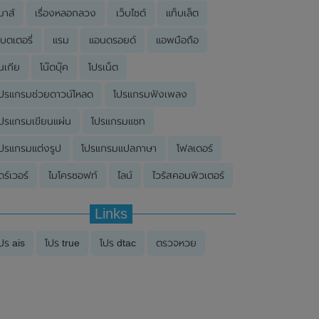
มาส์
เรื่องหลอกลวง
เว็บไซต์
แท็บเล็ต
บตเตอรี่
แรม
แอนดรอยด์
แอพมือถือ
นเกีย
โน๊ตบุ๊ค
โปรเน็ต
ปรแกรมช่วยดาวน์โหลด
โปรแกรมฟังเพลง
ปรแกรมเขียนแผ่น
โปรแกรมแชท
ปรแกรมแต่งรูป
โปรแกรมแปลภาษา
โฟลเดอร์
ดร์เวอร์
ไมโครซอฟท์
ไลน์
ไวรัสคอมพิวเตอร์
Links
ปร ais
โปร true
โปร dtac
ตรวจหวย