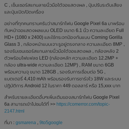
C , เซ็นเซอร์สแกนลายนิ้วมือใต้จอแสดงผล , ปุ่มปรับระดับเสียง
และปุ่มเปิด/ปิดเครื่อง
อย่างที่ทุกคนทราบครับว่าสมาร์ทโฟน Google Pixel 6a มาพร้อม
กับหน้าจอแสดงผลแบบ OLED ขนาด 6.1 นิ้ว ความละเอียด Full
HD+ (1080 x 2400) และใช้กระจกป้องกันแบบ Corning Gorilla
Glass 3 , กล้องหน้าแบบเจาะรูอยู่ตรงกลาง ความละเอียด 8MP ,
รองรับเซนเซอร์สแกนลายนิ้วมือใต้จอแสดงผล , กล้องหลัง 2
ตัวพร้อมไฟแฟลช LED (กล้องหลัก ความละเอียด 12.2MP +
กล้อง ultra-wide ความละเอียด 12MP) , RAM ขนาด 6GB
พร้อมความจุ ขนาด 128GB , รองรับการเชื่อมต่อ 5G ,
แบตเตอรี่ 4,410 mAh พร้อมรองรับการชาร์จไว 18W และระบบ
ปฏิบัติการ Android 12 ในราคา 449 ดอลลาร์ หรือ 15,xxx บาท
สำหรับรายละเอียดอื่นๆเพิ่มเติมของสมาร์ทโฟน Google Pixel
6a สามารถเข้าไปชมได้ที่ >>
https://comerror.com/topic-
2147.html
ที่มา :
gsmarena
,
9to5google