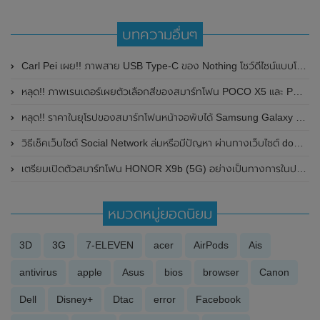
บทความอื่นๆ
Carl Pei เผย!! ภาพสาย USB Type-C ของ Nothing โชว์ดีไซน์แบบโปร่งใสก่อนเปิดตัวในวันที่ 11 กรกฎาคม 2023 นี้
หลุด!! ภาพเรนเดอร์เผยตัวเลือกสีของสมาร์ทโฟน POCO X5 และ POCOX5 Pro ก่อนเปิดตัวในเร็วๆนี้
หลุด!! ราคาในยุโรปของสมาร์ทโฟนหน้าจอพับได้ Samsung Galaxy Z Fold 5 , Samsung Galaxy Z Flip 5 พร้อมเผยรายละเอียดสเปกคุณสมบัติก่อนเปิดตัวในวันที่ 26 เดือนกรกฎาคม 2023 นี้
วิธีเช็คเว็บไซต์ Social Network ล่มหรือมีปัญหา ผ่านทางเว็บไซต์ downdetector
เตรียมเปิดตัวสมาร์ทโฟน HONOR X9b (5G) อย่างเป็นทางการในประเทศไทย วันที่ 11 มกราคม 2024 นี้
หมวดหมู่ยอดนิยม
3D
3G
7-ELEVEN
acer
AirPods
Ais
antivirus
apple
Asus
bios
browser
Canon
Dell
Disney+
Dtac
error
Facebook