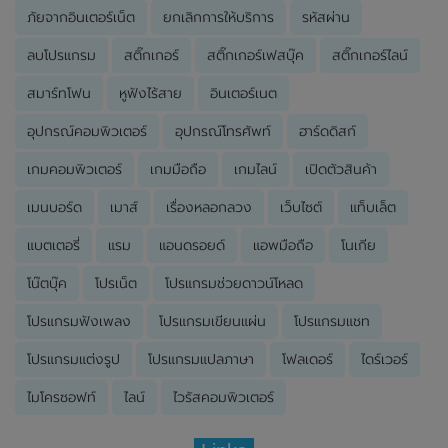
ภัยจากอินเตอร์เน็ต
ยกเลิกการให้บริการ
รหัสผ่าน
ลบโปรแกรม
สติ๊กเกอร์
สติ๊กเกอร์เฟสบุ๊ค
สติ๊กเกอร์ไลน์
สมาร์ทโฟน
หูฟังไร้สาย
อินเตอร์เนต
อุปกรณ์คอมพิวเตอร์
อุปกรณ์โทรศัพท์
ฮาร์ดดิสก์
เกมคอมพิวเตอร์
เกมมือถือ
เกมไลน์
เปิดตัวสินค้า
เมนบอร์ด
เมาส์
เรื่องหลอกลวง
เว็บไซต์
แท็บเล็ต
แบตเตอรี่
แรม
แอนดรอยด์
แอพมือถือ
โนเกีย
โน๊ตบุ๊ค
โปรเน็ต
โปรแกรมช่วยดาวน์โหลด
โปรแกรมฟังเพลง
โปรแกรมเขียนแผ่น
โปรแกรมแชท
โปรแกรมแต่งรูป
โปรแกรมแปลภาษา
โฟลเดอร์
ไดร์เวอร์
ไมโครซอฟท์
ไลน์
ไวรัสคอมพิวเตอร์