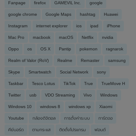
Fanpage
firefox
GAMEVIL Inc.
google
google chrome
Google Maps
hashtag
Huawei
Instagram
internet explorer
ios
ipad
iPhone
Mac Pro
macbook
macOS
Netflix
nvidia
Oppo
os
OS X
Pantip
pokemon
ragnarok
Realm of Valor (RoV)
Realme
Remaster
samsung
Skype
Smartwatch
Social Network
sony
Taskbar
Tesco Lotus
TikTok
True
TrueMove H
Twitter
usb
VDO Streaming
Vivo
Windows
Windows 10
windows 8
windows xp
Xiaomi
Youtube
กล้องดิจิตอล
การตั้งค่าระบบ
การ์ดจอ
คีย์บอร์ด
ตามกระแส
ติดตั้งโปรแกรม
ฟอนต์