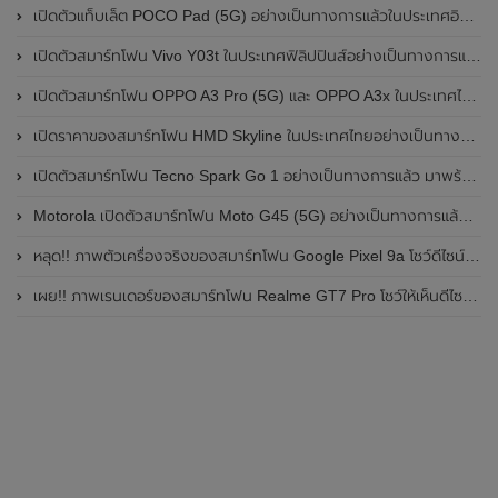
เปิดตัวแท็บเล็ต POCO Pad (5G) อย่างเป็นทางการแล้วในประเทศอินเดีย มาพร้อมชิปเซ็ต Snapdragon 7s Gen 2 ของ Qualcomm และรองรับเครือข่าย 5G
เปิดตัวสมาร์ทโฟน Vivo Y03t ในประเทศฟิลิปปินส์อย่างเป็นทางการแล้ว มาพร้อมชิปเซ็ต Unisoc T612 , กล้องหลัง ความละเอียด 13MP , แบตเตอรี่ 5,000mAh และหน้าจอแสดงผล LCD / 90Hz
เปิดตัวสมาร์ทโฟน OPPO A3 Pro (5G) และ OPPO A3x ในประเทศไทยอย่างเป็นทางการแล้ว ในราคาเริ่มต้นเพียง 3,999 บาท
เปิดราคาของสมาร์ทโฟน HMD Skyline ในประเทศไทยอย่างเป็นทางการแล้ว ราคา 14,990 บาท
เปิดตัวสมาร์ทโฟน Tecno Spark Go 1 อย่างเป็นทางการแล้ว มาพร้อมหน้าจอแสดงผล LCD / 120Hz , แบตเตอรี่ 5,000mAh และใช้ชิปเซ็ต Unisoc
Motorola เปิดตัวสมาร์ทโฟน Moto G45 (5G) อย่างเป็นทางการแล้วในอินเดีย
หลุด!! ภาพตัวเครื่องจริงของสมาร์ทโฟน Google Pixel 9a โชว์ดีไซน์ใหม่ กล้องหลังแบนราบ ไม่มีกรอบของกล้องแล้ว
เผย!! ภาพเรนเดอร์ของสมาร์ทโฟน Realme GT7 Pro โชว์ให้เห็นดีไซน์ใหม่ พร้อมเผยรายละเอียดสเปกที่สำคัญบางส่วน