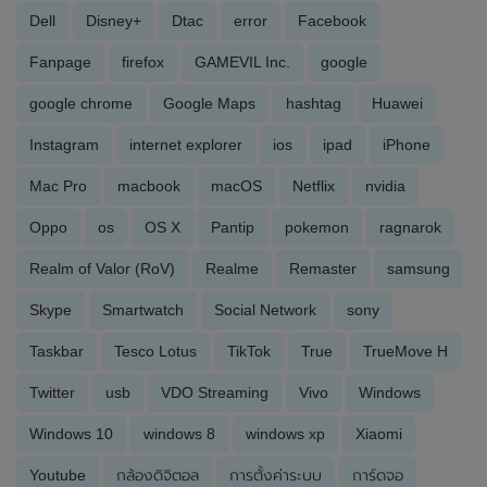
Dell
Disney+
Dtac
error
Facebook
Fanpage
firefox
GAMEVIL Inc.
google
google chrome
Google Maps
hashtag
Huawei
Instagram
internet explorer
ios
ipad
iPhone
Mac Pro
macbook
macOS
Netflix
nvidia
Oppo
os
OS X
Pantip
pokemon
ragnarok
Realm of Valor (RoV)
Realme
Remaster
samsung
Skype
Smartwatch
Social Network
sony
Taskbar
Tesco Lotus
TikTok
True
TrueMove H
Twitter
usb
VDO Streaming
Vivo
Windows
Windows 10
windows 8
windows xp
Xiaomi
Youtube
กล้องดิจิตอล
การตั้งค่าระบบ
การ์ดจอ