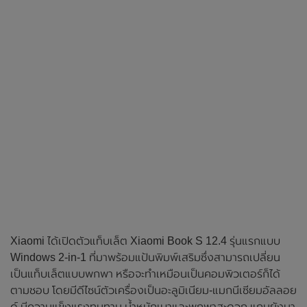
Xiaomi ได้เปิดตัวแท็บเล็ต Xiaomi Book S 12.4 รุ่นแรกแบบ
Windows 2-in-1 ที่มาพร้อมแป้นพิมพ์เสริมซึ่งสามารถเปลี่ยน
เป็นแท็บเล็ตแบบพกพา หรือจะทำเหมือนเป็นคอมพิวเตอร์ก็ได้
ตามชอบ โดยมีดีไซน์ตัวเครื่องเป็นอะลูมิเนียม-แมกนีเซียมอัลลอย
ด์ มีความแข็งแรงทนทาน น้ำหนักเบาและพกพาสะดวก แถมยังมา