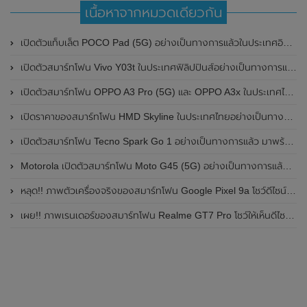
เนื้อหาจากหมวดเดียวกัน
เปิดตัวแท็บเล็ต POCO Pad (5G) อย่างเป็นทางการแล้วในประเทศอินเดีย มาพร้อมชิปเซ็ต Snapdragon 7s Gen 2 ของ Qualcomm และรองรับเครือข่าย 5G
เปิดตัวสมาร์ทโฟน Vivo Y03t ในประเทศฟิลิปปินส์อย่างเป็นทางการแล้ว มาพร้อมชิปเซ็ต Unisoc T612 , กล้องหลัง ความละเอียด 13MP , แบตเตอรี่ 5,000mAh และหน้าจอแสดงผล LCD / 90Hz
เปิดตัวสมาร์ทโฟน OPPO A3 Pro (5G) และ OPPO A3x ในประเทศไทยอย่างเป็นทางการแล้ว ในราคาเริ่มต้นเพียง 3,999 บาท
เปิดราคาของสมาร์ทโฟน HMD Skyline ในประเทศไทยอย่างเป็นทางการแล้ว ราคา 14,990 บาท
เปิดตัวสมาร์ทโฟน Tecno Spark Go 1 อย่างเป็นทางการแล้ว มาพร้อมหน้าจอแสดงผล LCD / 120Hz , แบตเตอรี่ 5,000mAh และใช้ชิปเซ็ต Unisoc
Motorola เปิดตัวสมาร์ทโฟน Moto G45 (5G) อย่างเป็นทางการแล้วในอินเดีย
หลุด!! ภาพตัวเครื่องจริงของสมาร์ทโฟน Google Pixel 9a โชว์ดีไซน์ใหม่ กล้องหลังแบนราบ ไม่มีกรอบของกล้องแล้ว
เผย!! ภาพเรนเดอร์ของสมาร์ทโฟน Realme GT7 Pro โชว์ให้เห็นดีไซน์ใหม่ พร้อมเผยรายละเอียดสเปกที่สำคัญบางส่วน