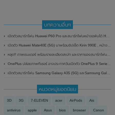
บทความอื่นๆ
เปิดตัวสมาร์ทโฟน Huawei P60 Pro และสมาร์ทโฟนหน้าจอพับได้ Huawei Mate X3 เวอร์ชั่นวางขายทั่วโลกอย่างเป็นทางการแล้ว
เปิดตัว Huawei Mate40E (5G) มาพร้อมชิปเซ็ต Kirin 990E , หน้าจอโค้ง 90Hz และกล้องหลังความละเอียดสูงถึง 64MP
หลุด!! ภาพเรนเดอร์ พร้อมรายละเอียดสเปก และราคาของสมาร์ทโฟน Redmi 13 (4G) เวอร์ชั่นวางขายทั่วโลกแบบจัดเต็มก่อนเปิดตัวในเร็วๆนี้
OnePlus ปล่อยภาพทีเซอร์ อาจประกาศวันเปิดตัว OnePlus 9 Series ในวันที่ 8 เดือนมีนาคม 2021 นี้
เปิดตัวสมาร์ทโฟน Samsung Galaxy A35 (5G) และSamsung Galaxy A55 (5G) อย่างเป็นทางการในประเทศไทย
หมวดหมู่ยอดนิยม
3D
3G
7-ELEVEN
acer
AirPods
Ais
antivirus
apple
Asus
bios
browser
Canon