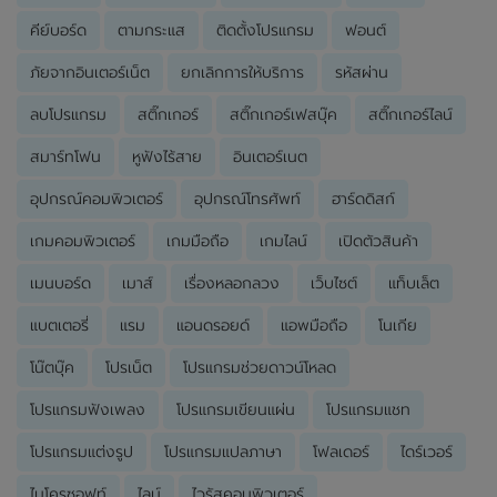
คีย์บอร์ด
ตามกระแส
ติดตั้งโปรแกรม
ฟอนต์
ภัยจากอินเตอร์เน็ต
ยกเลิกการให้บริการ
รหัสผ่าน
ลบโปรแกรม
สติ๊กเกอร์
สติ๊กเกอร์เฟสบุ๊ค
สติ๊กเกอร์ไลน์
สมาร์ทโฟน
หูฟังไร้สาย
อินเตอร์เนต
อุปกรณ์คอมพิวเตอร์
อุปกรณ์โทรศัพท์
ฮาร์ดดิสก์
เกมคอมพิวเตอร์
เกมมือถือ
เกมไลน์
เปิดตัวสินค้า
เมนบอร์ด
เมาส์
เรื่องหลอกลวง
เว็บไซต์
แท็บเล็ต
แบตเตอรี่
แรม
แอนดรอยด์
แอพมือถือ
โนเกีย
โน๊ตบุ๊ค
โปรเน็ต
โปรแกรมช่วยดาวน์โหลด
โปรแกรมฟังเพลง
โปรแกรมเขียนแผ่น
โปรแกรมแชท
โปรแกรมแต่งรูป
โปรแกรมแปลภาษา
โฟลเดอร์
ไดร์เวอร์
ไมโครซอฟท์
ไลน์
ไวรัสคอมพิวเตอร์