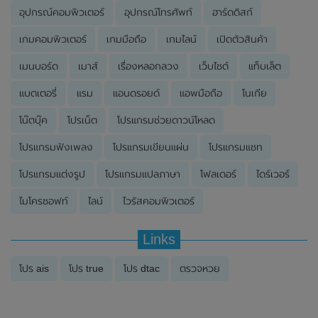
อุปกรณ์คอมพิวเตอร์
อุปกรณ์โทรศัพท์
ฮาร์ดดิสก์
เกมคอมพิวเตอร์
เกมมือถือ
เกมไลน์
เปิดตัวสินค้า
เมนบอร์ด
เมาส์
เรื่องหลอกลวง
เว็บไซต์
แท็บเล็ต
แบตเตอรี่
แรม
แอนดรอยด์
แอพมือถือ
โนเกีย
โน๊ตบุ๊ค
โปรเน็ต
โปรแกรมช่วยดาวน์โหลด
โปรแกรมฟังเพลง
โปรแกรมเขียนแผ่น
โปรแกรมแชท
โปรแกรมแต่งรูป
โปรแกรมแปลภาษา
โฟลเดอร์
ไดร์เวอร์
ไมโครซอฟท์
ไลน์
ไวรัสคอมพิวเตอร์
Links
โปร ais
โปร true
โปร dtac
ตรวจหวย