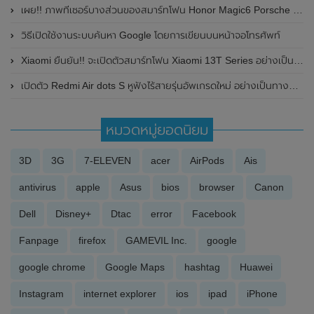
เผย!! ภาพทีเซอร์บางส่วนของสมาร์ทโฟน Honor Magic6 Porsche Design
วิธีเปิดใช้งานระบบค้นหา Google โดยการเขียนบนหน้าจอโทรศัพท์
Xiaomi ยืนยัน!! จะเปิดตัวสมาร์ทโฟน Xiaomi 13T Series อย่างเป็นทางการในวันที่ 26 กันยายน 2023 นี้
เปิดตัว Redmi Air dots S หูฟังไร้สายรุ่นอัพเกรดใหม่ อย่างเป็นทางการแล้ว
หมวดหมู่ยอดนิยม
3D
3G
7-ELEVEN
acer
AirPods
Ais
antivirus
apple
Asus
bios
browser
Canon
Dell
Disney+
Dtac
error
Facebook
Fanpage
firefox
GAMEVIL Inc.
google
google chrome
Google Maps
hashtag
Huawei
Instagram
internet explorer
ios
ipad
iPhone