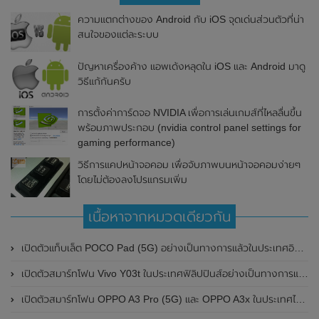
ความแตกต่างของ Android กับ iOS จุดเด่นส่วนตัวที่น่า
สนใจของแต่ละระบบ
ปัญหาเครื่องค้าง แอพเด้งหลุดใน iOS และ Android มาดู
วิธีแก้กันครับ
การตั้งค่าการ์ดจอ NVIDIA เพื่อการเล่นเกมส์ที่ไหลลื่นขึ้น
พร้อมภาพประกอบ (nvidia control panel settings for
gaming performance)
วิธีการแคปหน้าจอคอม เพื่อจับภาพบนหน้าจอคอมง่ายๆ
โดยไม่ต้องลงโปรแกรมเพิ่ม
เนื้อหาจากหมวดเดียวกัน
เปิดตัวแท็บเล็ต POCO Pad (5G) อย่างเป็นทางการแล้วในประเทศอินเดีย มาพร้อมชิปเซ็ต Snapdragon 7s Gen 2 ของ Qualcomm และรองรับเครือข่าย 5G
เปิดตัวสมาร์ทโฟน Vivo Y03t ในประเทศฟิลิปปินส์อย่างเป็นทางการแล้ว มาพร้อมชิปเซ็ต Unisoc T612 , กล้องหลัง ความละเอียด 13MP , แบตเตอรี่ 5,000mAh และหน้าจอแสดงผล LCD / 90Hz
เปิดตัวสมาร์ทโฟน OPPO A3 Pro (5G) และ OPPO A3x ในประเทศไทยอย่างเป็นทางการแล้ว ในราคาเริ่มต้นเพียง 3,999 บาท