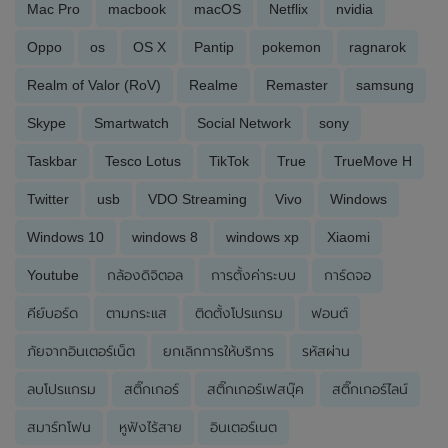
Mac Pro
macbook
macOS
Netflix
nvidia
Oppo
os
OS X
Pantip
pokemon
ragnarok
Realm of Valor (RoV)
Realme
Remaster
samsung
Skype
Smartwatch
Social Network
sony
Taskbar
Tesco Lotus
TikTok
True
TrueMove H
Twitter
usb
VDO Streaming
Vivo
Windows
Windows 10
windows 8
windows xp
Xiaomi
Youtube
กล้องดิจิตอล
การตั้งค่าระบบ
การ์ดจอ
คีย์บอร์ด
ตามกระแส
ติดตั้งโปรแกรม
ฟอนต์
ภัยจากอินเตอร์เน็ต
ยกเลิกการให้บริการ
รหัสผ่าน
ลบโปรแกรม
สติ๊กเกอร์
สติ๊กเกอร์เฟสบุ๊ค
สติ๊กเกอร์ไลน์
สมาร์ทโฟน
หูฟังไร้สาย
อินเตอร์เนต