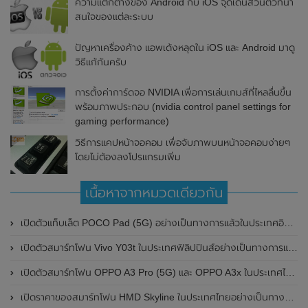
ความแตกต่างของ Android กับ iOS จุดเด่นส่วนตัวที่น่า
สนใจของแต่ละระบบ
ปัญหาเครื่องค้าง แอพเด้งหลุดใน iOS และ Android มาดู
วิธีแก้กันครับ
การตั้งค่าการ์ดจอ NVIDIA เพื่อการเล่นเกมส์ที่ไหลลื่นขึ้น
พร้อมภาพประกอบ (nvidia control panel settings for
gaming performance)
วิธีการแคปหน้าจอคอม เพื่อจับภาพบนหน้าจอคอมง่ายๆ
โดยไม่ต้องลงโปรแกรมเพิ่ม
เนื้อหาจากหมวดเดียวกัน
เปิดตัวแท็บเล็ต POCO Pad (5G) อย่างเป็นทางการแล้วในประเทศอินเดีย มาพร้อมชิปเซ็ต Snapdragon 7s Gen 2 ของ Qualcomm และรองรับเครือข่าย 5G
เปิดตัวสมาร์ทโฟน Vivo Y03t ในประเทศฟิลิปปินส์อย่างเป็นทางการแล้ว มาพร้อมชิปเซ็ต Unisoc T612 , กล้องหลัง ความละเอียด 13MP , แบตเตอรี่ 5,000mAh และหน้าจอแสดงผล LCD / 90Hz
เปิดตัวสมาร์ทโฟน OPPO A3 Pro (5G) และ OPPO A3x ในประเทศไทยอย่างเป็นทางการแล้ว ในราคาเริ่มต้นเพียง 3,999 บาท
เปิดราคาของสมาร์ทโฟน HMD Skyline ในประเทศไทยอย่างเป็นทางการแล้ว ราคา 14,990 บาท