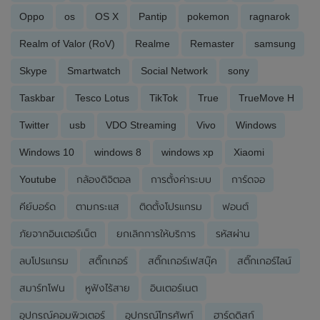
Oppo
os
OS X
Pantip
pokemon
ragnarok
Realm of Valor (RoV)
Realme
Remaster
samsung
Skype
Smartwatch
Social Network
sony
Taskbar
Tesco Lotus
TikTok
True
TrueMove H
Twitter
usb
VDO Streaming
Vivo
Windows
Windows 10
windows 8
windows xp
Xiaomi
Youtube
กล้องดิจิตอล
การตั้งค่าระบบ
การ์ดจอ
คีย์บอร์ด
ตามกระแส
ติดตั้งโปรแกรม
ฟอนต์
ภัยจากอินเตอร์เน็ต
ยกเลิกการให้บริการ
รหัสผ่าน
ลบโปรแกรม
สติ๊กเกอร์
สติ๊กเกอร์เฟสบุ๊ค
สติ๊กเกอร์ไลน์
สมาร์ทโฟน
หูฟังไร้สาย
อินเตอร์เนต
อุปกรณ์คอมพิวเตอร์
อุปกรณ์โทรศัพท์
ฮาร์ดดิสก์