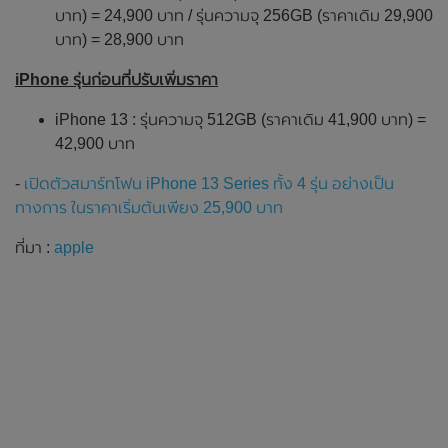
บาท) = 24,900 บาท / รุ่นความจุ 256GB (ราคาเดิม 29,900
บาท) = 28,900 บาท
iPhone รุ่นก่อนที่ปรับเพิ่มราคา
iPhone 13 : รุ่นความจุ 512GB (ราคาเดิม 41,900 บาท) =
42,900 บาท
-
เปิดตัวสมาร์ทโฟน iPhone 13 Series ทั้ง 4 รุ่น อย่างเป็น
ทางการ ในราคาเริ่มต้นเพียง 25,900 บาท
ที่มา :
apple