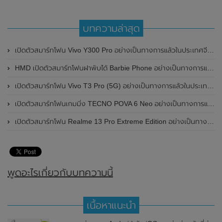
บทความล่าสุด
เปิดตัวสมาร์ทโฟน Vivo Y300 Pro อย่างเป็นทางการแล้วในประเทศจีน มาพร้อมดีไซน์พรีเมี่ยม ทนทาน และแบตเตอรี่สุดอึดขนาดใหญ่ 6,500mAh พร้อมรองรับการชาร์จไว 80W
HMD เปิดตัวสมาร์ทโฟนฝาพับได้ Barbie Phone อย่างเป็นทางการแล้ว มาพร้อมธีมสีชมพูสดใส
เปิดตัวสมาร์ทโฟน Vivo T3 Pro (5G) อย่างเป็นทางการแล้วในประเทศอินเดีย
เปิดตัวสมาร์ทโฟนเกมมิ่ง TECNO POVA 6 Neo อย่างเป็นทางการแล้วในประเทศไทย ในราคา 8,499 บาท
เปิดตัวสมาร์ทโฟน Realme 13 Pro Extreme Edition อย่างเป็นทางการแล้วในประเทศจีน
พูดอะไรเกี่ยวกับบทความนี้
เนื้อหาแนะนำ