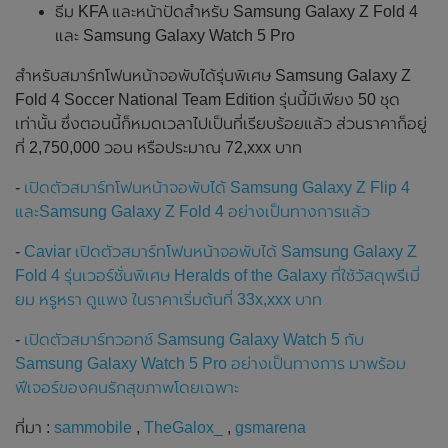
ธีม KFA และหน้าปัดสำหรับ Samsung Galaxy Z Fold 4
และ Samsung Galaxy Watch 5 Pro
สำหรับสมาร์ทโฟนหน้าจอพับได้รุ่นพิเศษ Samsung Galaxy Z
Fold 4 Soccer National Team Edition รุ่นนี้มีเพียง 50 ชุด
เท่านั้น ซึ่งตอนนี้ก็หมดเวลาไปเป็นที่เรียบร้อยแล้ว ส่วนราคาก็อยู่
ที่ 2,750,000 วอน หรือประมาณ 72,xxx บาท
-
เปิดตัวสมาร์ทโฟนหน้าจอพับได้ Samsung Galaxy Z Flip 4
และSamsung Galaxy Z Fold 4 อย่างเป็นทางการแล้ว
-
Caviar เปิดตัวสมาร์ทโฟนหน้าจอพับได้ Samsung Galaxy Z
Fold 4 รุ่นเวอร์ชั่นพิเศษ Heralds of the Galaxy ที่ใช้วัสดุพรีเมี่
ยม หรูหรา ดูแพง ในราคาเริ่มต้นที่ 33x,xxx บาท
-
เปิดตัวสมาร์ทวอทช์ Samsung Galaxy Watch 5 กับ
Samsung Galaxy Watch 5 Pro อย่างเป็นทางการ มาพร้อม
ฟีเจอร์ของคนรักสุขภาพโดยเฉพาะ
ที่มา :
sammobile
,
TheGalox_
,
gsmarena