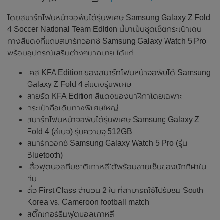
โดยสมาร์ทโฟนหน้าจอพับได้รุ่นพิเศษ Samsung Galaxy Z Fold
4 Soccer National Team Edition นี้มาเป็นชุดเซ็ตกระเป๋าเดิน
ทางสีแดงที่แถมสมาร์ทวอทช์ Samsung Galaxy Watch 5 Pro
พร้อมอุปกรณ์เสริมต่างๆมากมาย ได้แก่
เคส KFA Edition ของสมาร์ทโฟนหน้าจอพับได้ Samsung
Galaxy Z Fold 4 สีแดงรุ่นพิเศษ
สายรัด KFA Edition สีแดงของนาฬิกาโดยเฉพาะ
กระเป๋าถือเดินทางพิเศษใหญ่
สมาร์ทโฟนหน้าจอพับได้รุ่นพิเศษ Samsung Galaxy Z
Fold 4 (สีเบจ) รุ่นความจุ 512GB
สมาร์ทวอทช์ Samsung Galaxy Watch 5 Pro (รุ่น
Bluetooth)
เสื้อฟุตบอลทีมชาติเกาหลีใต้พร้อมลายเซ็นของนักกีฬาใน
ทีม
ตั๋ว First Class จำนวน 2 ใบ ที่สามารถใช้ไปรับชม South
Korea vs. Cameroon football match
สติ๊กเกอร์ธีมฟุตบอลเกาหลี