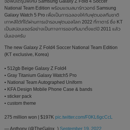
จอพับได้รุ่นพิเศษ Samsung Galaxy Z Fold 4 Soccer
National Team Edition พร้อมแถมสมาร์ทวอทช์ Samsung
Galaxy Watch 5 Pro เพื่อเป็นการฉลองให้กับฟุตบอลทีมชาติ
เกาหลีใต้ที่ได้ผ่านการเข้ารอบฟุตบอลโลก 2022 ที่กาตาร์ ซึ่ง KT
เป็นสปอนเซอร์อย่างเป็นทางการของทีมมาตั้งแต่ปี 2011 แล้ว
นั่นเองครับ
The new Galaxy Z Fold4 Soccer National Team Edition
(KT exclusive, Korea)
• 512gb Beige Galaxy Z Fold4
• Gray Titanium Galaxy Watch5 Pro
• National Team Autographed Uniform
• KFA Design Mobile Phone Case & bands
• sticker pack
• custom theme
275 million won | $197K
pic.twitter.com/F0KL6gcCcL
— Anthony (@TheGalox_)
September 19, 2022