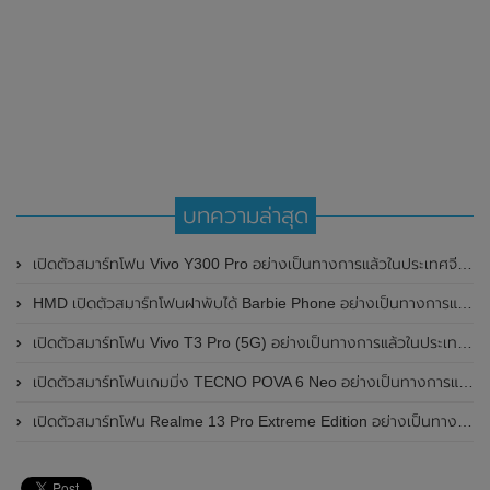
บทความล่าสุด
เปิดตัวสมาร์ทโฟน Vivo Y300 Pro อย่างเป็นทางการแล้วในประเทศจีน มาพร้อมดีไซน์พรีเมี่ยม ทนทาน และแบตเตอรี่สุดอึดขนาดใหญ่ 6,500mAh พร้อมรองรับการชาร์จไว 80W
HMD เปิดตัวสมาร์ทโฟนฝาพับได้ Barbie Phone อย่างเป็นทางการแล้ว มาพร้อมธีมสีชมพูสดใส
เปิดตัวสมาร์ทโฟน Vivo T3 Pro (5G) อย่างเป็นทางการแล้วในประเทศอินเดีย
เปิดตัวสมาร์ทโฟนเกมมิ่ง TECNO POVA 6 Neo อย่างเป็นทางการแล้วในประเทศไทย ในราคา 8,499 บาท
เปิดตัวสมาร์ทโฟน Realme 13 Pro Extreme Edition อย่างเป็นทางการแล้วในประเทศจีน