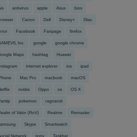
is
antivirus
apple
Asus
bios
browser
Canon
Dell
Disney+
Dtac
rror
Facebook
Fanpage
firefox
GAMEVIL Inc.
google
google chrome
Google Maps
hashtag
Huawei
Instagram
internet explorer
ios
ipad
iPhone
Mac Pro
macbook
macOS
etflix
nvidia
Oppo
os
OS X
antip
pokemon
ragnarok
ealm of Valor (RoV)
Realme
Remaster
samsung
Skype
Smartwatch
ocial Network
sony
Taskbar