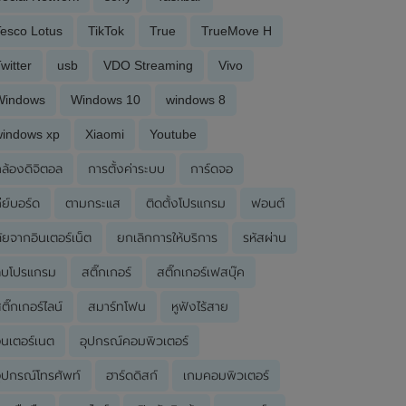
esco Lotus
TikTok
True
TrueMove H
witter
usb
VDO Streaming
Vivo
Windows
Windows 10
windows 8
windows xp
Xiaomi
Youtube
ล้องดิจิตอล
การตั้งค่าระบบ
การ์ดจอ
ีย์บอร์ด
ตามกระแส
ติดตั้งโปรแกรม
ฟอนต์
ัยจากอินเตอร์เน็ต
ยกเลิกการให้บริการ
รหัสผ่าน
ลบโปรแกรม
สติ๊กเกอร์
สติ๊กเกอร์เฟสบุ๊ค
ติ๊กเกอร์ไลน์
สมาร์ทโฟน
หูฟังไร้สาย
ินเตอร์เนต
อุปกรณ์คอมพิวเตอร์
ุปกรณ์โทรศัพท์
ฮาร์ดดิสก์
เกมคอมพิวเตอร์