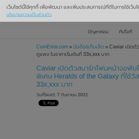
เว็บไซต์นี้ใช้คุกกี้ เพื่อพัฒนา และเพิ่มประสบการณ์ที่ดีในการใช้เว็บไ
นโยบายความเป็นส่วนตัว
ปัญหาคอม
ทิปไอที
ComError.com
»
มือถือ/แท็บเล็ต
» Caviar เปิดตัว
ดูแพง ในราคาเริ่มต้นที่ 33x,xxx บาท
Caviar เปิดตัวสมาร์ทโฟนหน้าจอพับได
พิเศษ Heralds of the Galaxy ที่ใช้วัส
33x,xxx บาท
วันที่โพสต์: 7 กันยายน 2022