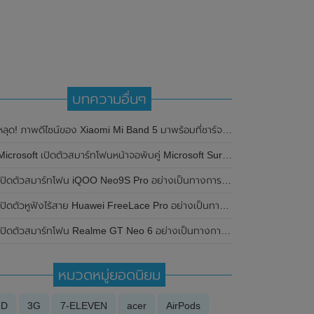
บทความอื่นๆ
หลุด! ภาพดีไซน์ของ Xiaomi Mi Band 5 มาพร้อมที่ชาร์จแบบใหม่
icrosoft เปิดตัวสมาร์ทโฟนหน้าจอพับคู่ Microsoft Surface Duo 2 รุ่นใหม่ มาพร้อมกล้องหลัง 3 ตัว และใช้ชิปเซ็ต Snapdragon 888
ิดตัวสมาร์ทโฟน iQOO Neo9S Pro อย่างเป็นทางการในประเทศจีน มาพร้อมหน้าจอแสดงผล LTPO AMOLED / 144Hz , ชิปเซ็ต MediaTek Dimensity 9300+ , แบตเตอรี่ขนาดใหญ่ 5,160mAh และรองรับการชาร์จไวที่ 120W
ปิดตัวหูฟังไร้สาย Huawei FreeLace Pro อย่างเป็นทางการ ดีไซน์แบบมีสายคล้องคอที่ไม่เหมือนใคร มาพร้อมระบบตัดเสียงรบกวน ANC (Active Noise Cancellation)
ปิดตัวสมาร์ทโฟน Realme GT Neo 6 อย่างเป็นทางการแล้วในประเทศจีน มาพร้อมชิปเซ็ต Qualcomm Snapdragon 8s Gen 3 และความจุสูงสุด 1TB
หมวดหมู่ยอดนิยม
3D
3G
7-ELEVEN
acer
AirPods