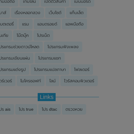
กมมือถือ
เกมไลน์
เปิดตัวสินค้า
เมนบอร์ด
มาส์
เรื่องหลอกลวง
เว็บไซต์
แท็บเล็ต
บตเตอรี่
แรม
แอนดรอยด์
แอพมือถือ
นเกีย
โน๊ตบุ๊ค
โปรเน็ต
ปรแกรมช่วยดาวน์โหลด
โปรแกรมฟังเพลง
ปรแกรมเขียนแผ่น
โปรแกรมแชท
ปรแกรมแต่งรูป
โปรแกรมแปลภาษา
โฟลเดอร์
ดร์เวอร์
ไมโครซอฟท์
ไลน์
ไวรัสคอมพิวเตอร์
Links
ปร ais
โปร true
โปร dtac
ตรวจหวย