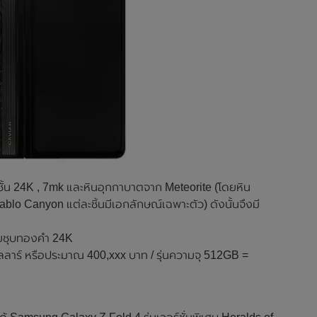
ชั้น 24K , 7mk และหินอุกกาบาตจาก Meteorite (โดยหิน
lo Canyon แต่ละชิ้นมีเอกลักษณ์เฉพาะตัว) ดังนั้นจึงมี
อมชุบทองคำ 24K
ลาร์ หรือประมาณ 400,xxx บาท / รุ่นความจุ 512GB =