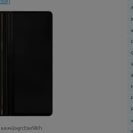
pse)
A
e
N
P
R
 และหนังลูกวัวแท้สีดำ
S