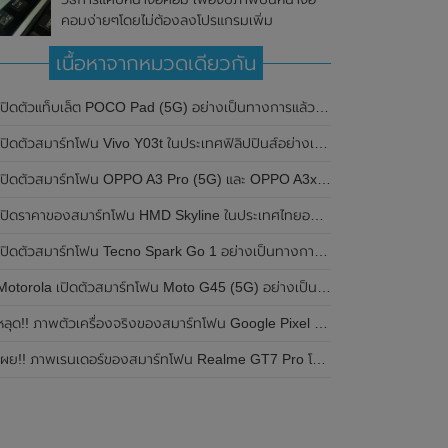
คอมง่ายๆโดยไม่ต้องลงโปรแกรมเพิ่ม
เนื้อหาจากหมวดเดียวกัน
ปิดตัวแท็บเล็ต POCO Pad (5G) อย่างเป็นทางการแล้วในประเทศอินเดีย มาพร้อมชิปเซ็ต Snapdragon 7s Gen 2 ของ Qualcomm และรองรับเครือข่าย 5G
ิดตัวสมาร์ทโฟน Vivo Y03t ในประเทศฟิลิปปินส์อย่างเป็นทางการแล้ว มาพร้อมชิปเซ็ต Unisoc T612 , กล้องหลัง ความละเอียด 13MP , แบตเตอรี่ 5,000mAh และหน้าจอแสดงผล LCD / 90Hz
ปิดตัวสมาร์ทโฟน OPPO A3 Pro (5G) และ OPPO A3x ในประเทศไทยอย่างเป็นทางการแล้ว ในราคาเริ่มต้นเพียง 3,999 บาท
ปิดราคาของสมาร์ทโฟน HMD Skyline ในประเทศไทยอย่างเป็นทางการแล้ว ราคา 14,990 บาท
ปิดตัวสมาร์ทโฟน Tecno Spark Go 1 อย่างเป็นทางการแล้ว มาพร้อมหน้าจอแสดงผล LCD / 120Hz , แบตเตอรี่ 5,000mAh และใช้ชิปเซ็ต Unisoc
Motorola เปิดตัวสมาร์ทโฟน Moto G45 (5G) อย่างเป็นทางการแล้วในอินเดีย
ลุด!! ภาพตัวเครื่องจริงของสมาร์ทโฟน Google Pixel 9a โชว์ดีไซน์ใหม่ กล้องหลังแบนราบ ไม่มีกรอบของกล้องแล้ว
ผย!! ภาพเรนเดอร์ของสมาร์ทโฟน Realme GT7 Pro โชว์ให้เห็นดีไซน์ใหม่ พร้อมเผยรายละเอียดสเปกที่สำคัญบางส่วน