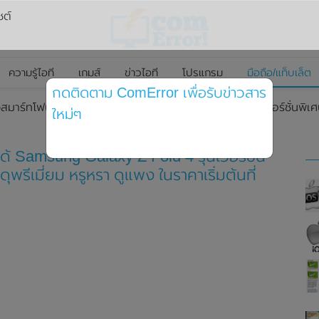
ซต์
ความรู้ไอที
เกมส์
ข่าวไอที
โปรแกรม
มือถือ/แท็บเล็ต
กดติดตาม ComError เพื่อรับข่าวสาร
สมาร์ทโฟนหน้าจอพับได้ Samsung Galaxy Z Fold 4 รุ่นเวอร์ชั่นพิเศษ H
ใหม่ๆ
้ Samsung Galaxy Z Fold 4 รุ่นเวอร์ชั่น
ดุพรีเมี่ยม หรูหรา ดูแพง ในราคาเริ่มต้นที่