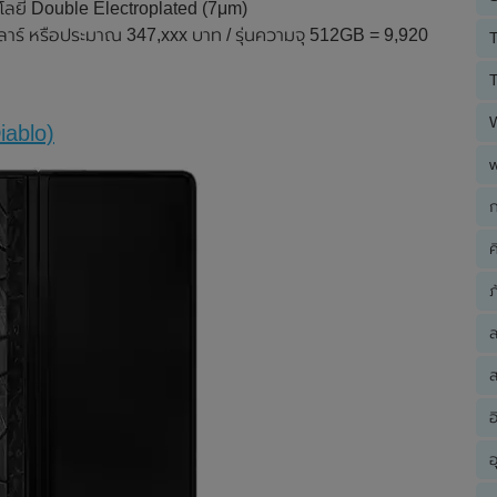
ลยี Double Electroplated (7μm)
าร์ หรือประมาณ 347,xxx บาท / รุ่นความจุ 512GB = 9,920
T
T
iablo)
ก
ค
ภ
ส
อ
อ