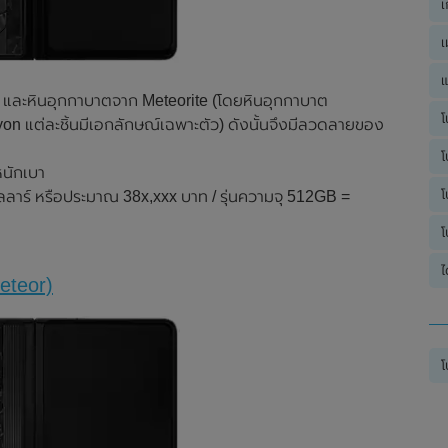
เ
เ
แ
VD และหินอุกกาบาตจาก Meteorite (โดยหินอุกกาบาต
โ
n แต่ละชิ้นมีเอกลักษณ์เฉพาะตัว) ดังนั้นจึงมีลวดลายของ
โ
หนักเบา
โ
ลาร์ หรือประมาณ 38x,xxx บาท / รุ่นความจุ 512GB =
โ
ไ
eteor)
โ