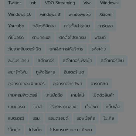
Twitter
usb
VDO Streaming
Vivo
Windows
Windows 10
windows 8
windows xp
Xiaomi
Youtube
กล้องดิจิตอล
การตั้งค่าระบบ
การ์ดจอ
คีย์บอร์ด
ตามกระแส
ติดตั้งโปรแกรม
ฟอนต์
ภัยจากอินเตอร์เน็ต
ยกเลิกการให้บริการ
รหัสผ่าน
ลบโปรแกรม
สติ๊กเกอร์
สติ๊กเกอร์เฟสบุ๊ค
สติ๊กเกอร์ไลน์
สมาร์ทโฟน
หูฟังไร้สาย
อินเตอร์เนต
อุปกรณ์คอมพิวเตอร์
อุปกรณ์โทรศัพท์
ฮาร์ดดิสก์
เกมคอมพิวเตอร์
เกมมือถือ
เกมไลน์
เปิดตัวสินค้า
เมนบอร์ด
เมาส์
เรื่องหลอกลวง
เว็บไซต์
แท็บเล็ต
แบตเตอรี่
แรม
แอนดรอยด์
แอพมือถือ
โนเกีย
โน๊ตบุ๊ค
โปรเน็ต
โปรแกรมช่วยดาวน์โหลด