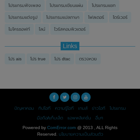
โปรแกรมฟังเพลง
โปรแกรมเขียนแผ่น
โปรแกรมแชท
โปรแกรมแต่งรูป
โปรแกรมแปลภาษา
โฟลเดอร์
ไดร์เวอร์
ไมโครซอฟท์
ไลน์
ไวรัสคอมพิวเตอร์
Links
โปร ais
โปร true
โปร dtac
ตรวจหวย
ปัญหาคอม
ทิปไอที
ความรู้ไอที
เกมส์
ข่าวไอที
โปรแกรม
มือถือ/แท็บเล็ต
แอพพลิเคชั่น
อื่นๆ
Powered by
ComError.com
@ 2013 , ALL Rights
Reserved.
นโยบายความเป็นส่วนตัว