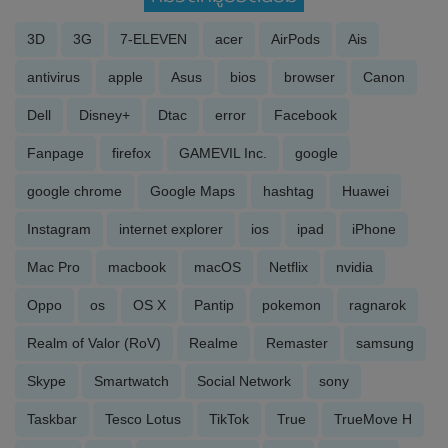
3D
3G
7-ELEVEN
acer
AirPods
Ais
antivirus
apple
Asus
bios
browser
Canon
Dell
Disney+
Dtac
error
Facebook
Fanpage
firefox
GAMEVIL Inc.
google
google chrome
Google Maps
hashtag
Huawei
Instagram
internet explorer
ios
ipad
iPhone
Mac Pro
macbook
macOS
Netflix
nvidia
Oppo
os
OS X
Pantip
pokemon
ragnarok
Realm of Valor (RoV)
Realme
Remaster
samsung
Skype
Smartwatch
Social Network
sony
Taskbar
Tesco Lotus
TikTok
True
TrueMove H