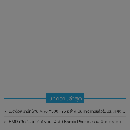
บทความล่าสุด
เปิดตัวสมาร์ทโฟน Vivo Y300 Pro อย่างเป็นทางการแล้วในประเทศจีน มาพร้อมดีไซน์พรีเมี่ยม ทนทาน และแบตเตอรี่สุดอึดขนาดใหญ่ 6,500mAh พร้อมรองรับการชาร์จไว 80W
HMD เปิดตัวสมาร์ทโฟนฝาพับได้ Barbie Phone อย่างเป็นทางการแล้ว มาพร้อมธีมสีชมพูสดใส