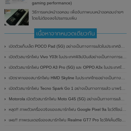
gaming performance)
วิธีการแคปหน้าจอคอม เพื่อจับภาพบนหน้าจอคอมง่ายๆ
โดยไม่ต้องลงโปรแกรมเพิ่ม
เนื้อหาจากหมวดเดียวกัน
เปิดตัวแท็บเล็ต POCO Pad (5G) อย่างเป็นทางการแล้วในประเทศอินเดีย มาพร้อมชิปเซ็ต Snapdragon 7s Gen 2 ของ Qualcomm และรองรับเครือข่าย 5G
เปิดตัวสมาร์ทโฟน Vivo Y03t ในประเทศฟิลิปปินส์อย่างเป็นทางการแล้ว มาพร้อมชิปเซ็ต Unisoc T612 , กล้องหลัง ความละเอียด 13MP , แบตเตอรี่ 5,000mAh และหน้าจอแสดงผล LCD / 90Hz
เปิดตัวสมาร์ทโฟน OPPO A3 Pro (5G) และ OPPO A3x ในประเทศไทยอย่างเป็นทางการแล้ว ในราคาเริ่มต้นเพียง 3,999 บาท
เปิดราคาของสมาร์ทโฟน HMD Skyline ในประเทศไทยอย่างเป็นทางการแล้ว ราคา 14,990 บาท
เปิดตัวสมาร์ทโฟน Tecno Spark Go 1 อย่างเป็นทางการแล้ว มาพร้อมหน้าจอแสดงผล LCD / 120Hz , แบตเตอรี่ 5,000mAh และใช้ชิปเซ็ต Unisoc
Motorola เปิดตัวสมาร์ทโฟน Moto G45 (5G) อย่างเป็นทางการแล้วในอินเดีย
หลุด!! ภาพตัวเครื่องจริงของสมาร์ทโฟน Google Pixel 9a โชว์ดีไซน์ใหม่ กล้องหลังแบนราบ ไม่มีกรอบของกล้องแล้ว
เผย!! ภาพเรนเดอร์ของสมาร์ทโฟน Realme GT7 Pro โชว์ให้เห็นดีไซน์ใหม่ พร้อมเผยรายละเอียดสเปกที่สำคัญบางส่วน