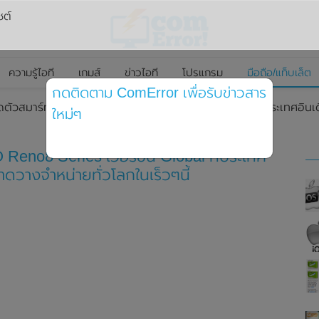
ซต์
ความรู้ไอที
เกมส์
ข่าวไอที
โปรแกรม
มือถือ/แท็บเล็ต
กดติดตาม ComError เพื่อรับข่าวสาร
ปิดตัวสมาร์ทโฟน OPPO Reno8 Series เวอร์ชั่น Global ที่ประเทศอินเ
ใหม่ๆ
Reno8 Series เวอร์ชั่น Global ที่ประเทศ
าดวางจำหน่ายทั่วโลกในเร็วๆนี้