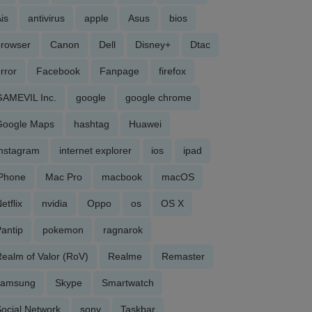
is
antivirus
apple
Asus
bios
browser
Canon
Dell
Disney+
Dtac
rror
Facebook
Fanpage
firefox
GAMEVIL Inc.
google
google chrome
Google Maps
hashtag
Huawei
Instagram
internet explorer
ios
ipad
iPhone
Mac Pro
macbook
macOS
etflix
nvidia
Oppo
os
OS X
antip
pokemon
ragnarok
ealm of Valor (RoV)
Realme
Remaster
samsung
Skype
Smartwatch
ocial Network
sony
Taskbar