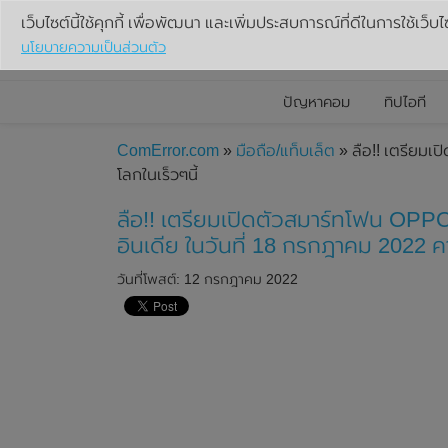
เว็บไซต์นี้ใช้คุกกี้ เพื่อพัฒนา และเพิ่มประสบการณ์ที่ดีในการใช้เว็บไ
นโยบายความเป็นส่วนตัว
ปัญหาคอม
ทิปไอที
ComError.com
»
มือถือ/แท็บเล็ต
» ลือ!! เตรียมเ
โลกในเร็วๆนี้
ลือ!! เตรียมเปิดตัวสมาร์ทโฟน OPPO 
อินเดีย ในวันที่ 18 กรกฎาคม 2022 ค
วันที่โพสต์: 12 กรกฎาคม 2022