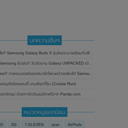
บทความอื่นๆ
ลือ!! Samsung Galaxy Buds X รุ่นใหม่จะมาพร้อมกับฟีเจอร์ตัดเสียงรบกวน
msung ยืนยัน!! วันจัดงาน Galaxy UNPACKED เปิดตัว Samsung Galaxy Z Fold3 , Samsung Galaxy Z Flip3 , Samsung Galaxy Buds2 และ Samsung Galaxy Watch4 ในวันที่ 11 สิงหาคม 2021 นี้
ผย!! ภาพเรนเดอร์ของสมาร์ทโฟนหน้าจอพับได้ Samsung Galaxy Z Fold 6 โชว์ดีไซน์ของตัวเครื่องทั้งด้านหน้าและด้านหลัง
ผจญภัยโลกแคนดี้ เกมส์คุกกี้รัน (Cookie Run)
บอกรักแม่ ด้วยการ์ดวันแม่ส่งฟรีจาก Pantip.com
หมวดหมู่ยอดนิยม
3D
3G
7-ELEVEN
acer
AirPods