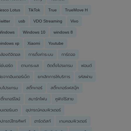
esco Lotus
TikTok
True
TrueMove H
witter
usb
VDO Streaming
Vivo
Windows
Windows 10
windows 8
windows xp
Xiaomi
Youtube
ล้องดิจิตอล
การตั้งค่าระบบ
การ์ดจอ
ีย์บอร์ด
ตามกระแส
ติดตั้งโปรแกรม
ฟอนต์
ัยจากอินเตอร์เน็ต
ยกเลิกการให้บริการ
รหัสผ่าน
ลบโปรแกรม
สติ๊กเกอร์
สติ๊กเกอร์เฟสบุ๊ค
ติ๊กเกอร์ไลน์
สมาร์ทโฟน
หูฟังไร้สาย
ินเตอร์เนต
อุปกรณ์คอมพิวเตอร์
ุปกรณ์โทรศัพท์
ฮาร์ดดิสก์
เกมคอมพิวเตอร์