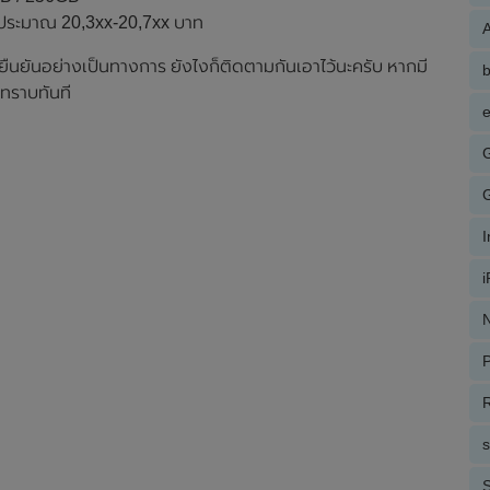
รือประมาณ 20,3xx-20,7xx บาท
A
รยืนยันอย่างเป็นทางการ ยังไงก็ติดตามกันเอาไว้นะครับ หากมี
ทราบทันที
e
N
P
R
S