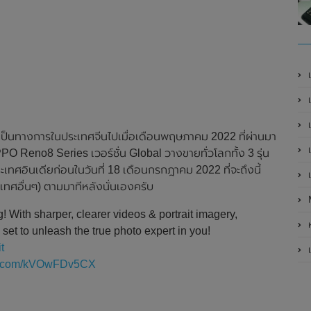
เ
เป
เ
ป็นทางการในประเทศจีนไปเมื่อเดือนพฤษภาคม 2022 ที่ผ่านมา
เ
PPO Reno8 Series เวอร์ชั่น Global วางขายทั่วโลกทั้ง 3 รุ่น
ระเทศอินเดียก่อนในวันที่ 18 เดือนกรกฎาคม 2022 ที่จะถึงนี้
เ
เทศอื่นๆ) ตามมาทีหลังนั่นเองครับ
 With sharper, clearer videos & portrait imagery,
ห
set to unleash the true photo expert in you!
t
เ
ter.com/kVOwFDv5CX