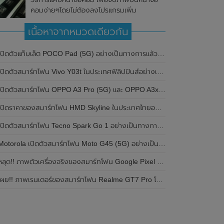
คอมง่ายๆโดยไม่ต้องลงโปรแกรมเพิ่ม
เนื้อหาจากหมวดเดียวกัน
ปิดตัวแท็บเล็ต POCO Pad (5G) อย่างเป็นทางการแล้วในประเทศอินเดีย มาพร้อมชิปเซ็ต Snapdragon 7s Gen 2 ของ Qualcomm และรองรับเครือข่าย 5G
ิดตัวสมาร์ทโฟน Vivo Y03t ในประเทศฟิลิปปินส์อย่างเป็นทางการแล้ว มาพร้อมชิปเซ็ต Unisoc T612 , กล้องหลัง ความละเอียด 13MP , แบตเตอรี่ 5,000mAh และหน้าจอแสดงผล LCD / 90Hz
ปิดตัวสมาร์ทโฟน OPPO A3 Pro (5G) และ OPPO A3x ในประเทศไทยอย่างเป็นทางการแล้ว ในราคาเริ่มต้นเพียง 3,999 บาท
ปิดราคาของสมาร์ทโฟน HMD Skyline ในประเทศไทยอย่างเป็นทางการแล้ว ราคา 14,990 บาท
ปิดตัวสมาร์ทโฟน Tecno Spark Go 1 อย่างเป็นทางการแล้ว มาพร้อมหน้าจอแสดงผล LCD / 120Hz , แบตเตอรี่ 5,000mAh และใช้ชิปเซ็ต Unisoc
Motorola เปิดตัวสมาร์ทโฟน Moto G45 (5G) อย่างเป็นทางการแล้วในอินเดีย
ลุด!! ภาพตัวเครื่องจริงของสมาร์ทโฟน Google Pixel 9a โชว์ดีไซน์ใหม่ กล้องหลังแบนราบ ไม่มีกรอบของกล้องแล้ว
ผย!! ภาพเรนเดอร์ของสมาร์ทโฟน Realme GT7 Pro โชว์ให้เห็นดีไซน์ใหม่ พร้อมเผยรายละเอียดสเปกที่สำคัญบางส่วน