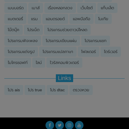
เมนบอร์ด
เมาส์
เรื่องหลอกลวง
เว็บไซต์
แท็บเล็ต
แบตเตอรี่
แรม
แอนดรอยด์
แอพมือถือ
โนเกีย
โน๊ตบุ๊ค
โปรเน็ต
โปรแกรมช่วยดาวน์โหลด
โปรแกรมฟังเพลง
โปรแกรมเขียนแผ่น
โปรแกรมแชท
โปรแกรมแต่งรูป
โปรแกรมแปลภาษา
โฟลเดอร์
ไดร์เวอร์
ไมโครซอฟท์
ไลน์
ไวรัสคอมพิวเตอร์
Links
โปร ais
โปร true
โปร dtac
ตรวจหวย