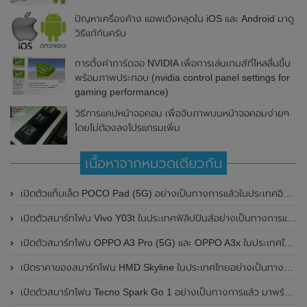
ปัญหาเครื่องค้าง แอพเด้งหลุดใน iOS และ Android มาดู
วิธีแก้กันครับ
การตั้งค่าการ์ดจอ NVIDIA เพื่อการเล่นเกมส์ที่ไหลลื่นขึ้น
พร้อมภาพประกอบ (nvidia control panel settings for
gaming performance)
วิธีการแคปหน้าจอคอม เพื่อจับภาพบนหน้าจอคอมง่ายๆ
โดยไม่ต้องลงโปรแกรมเพิ่ม
เนื้อหาจากหมวดเดียวกัน
เปิดตัวแท็บเล็ต POCO Pad (5G) อย่างเป็นทางการแล้วในประเทศอินเดีย มาพร้อมชิปเซ็ต Snapdragon 7s Gen 2 ของ Qualcomm และรองรับเครือข่าย 5G
เปิดตัวสมาร์ทโฟน Vivo Y03t ในประเทศฟิลิปปินส์อย่างเป็นทางการแล้ว มาพร้อมชิปเซ็ต Unisoc T612 , กล้องหลัง ความละเอียด 13MP , แบตเตอรี่ 5,000mAh และหน้าจอแสดงผล LCD / 90Hz
เปิดตัวสมาร์ทโฟน OPPO A3 Pro (5G) และ OPPO A3x ในประเทศไทยอย่างเป็นทางการแล้ว ในราคาเริ่มต้นเพียง 3,999 บาท
เปิดราคาของสมาร์ทโฟน HMD Skyline ในประเทศไทยอย่างเป็นทางการแล้ว ราคา 14,990 บาท
เปิดตัวสมาร์ทโฟน Tecno Spark Go 1 อย่างเป็นทางการแล้ว มาพร้อมหน้าจอแสดงผล LCD / 120Hz , แบตเตอรี่ 5,000mAh และใช้ชิปเซ็ต Unisoc