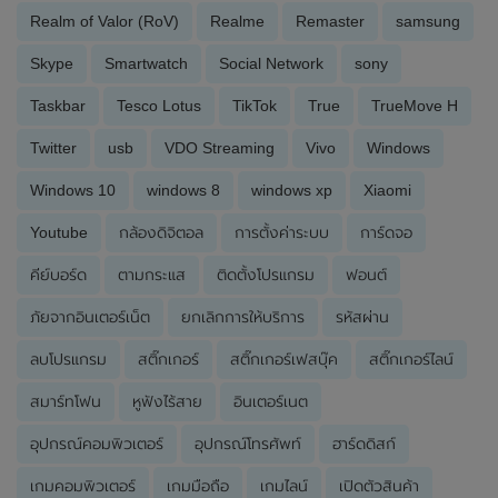
Realm of Valor (RoV)
Realme
Remaster
samsung
Skype
Smartwatch
Social Network
sony
Taskbar
Tesco Lotus
TikTok
True
TrueMove H
Twitter
usb
VDO Streaming
Vivo
Windows
Windows 10
windows 8
windows xp
Xiaomi
Youtube
กล้องดิจิตอล
การตั้งค่าระบบ
การ์ดจอ
คีย์บอร์ด
ตามกระแส
ติดตั้งโปรแกรม
ฟอนต์
ภัยจากอินเตอร์เน็ต
ยกเลิกการให้บริการ
รหัสผ่าน
ลบโปรแกรม
สติ๊กเกอร์
สติ๊กเกอร์เฟสบุ๊ค
สติ๊กเกอร์ไลน์
สมาร์ทโฟน
หูฟังไร้สาย
อินเตอร์เนต
อุปกรณ์คอมพิวเตอร์
อุปกรณ์โทรศัพท์
ฮาร์ดดิสก์
เกมคอมพิวเตอร์
เกมมือถือ
เกมไลน์
เปิดตัวสินค้า