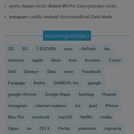
สุดฟิน Xiaomi เปิดตัว Bebird M9 Pro ไม้แคะหูติดกล้อง มีคลิป
Instagram เวอร์ชั่น Android เริ่มทดสอบฟีเจอร์ Dark Mode
หมวดหมู่ยอดนิยม
3D
3G
7-ELEVEN
acer
AirPods
Ais
antivirus
apple
Asus
bios
browser
Canon
Dell
Disney+
Dtac
error
Facebook
Fanpage
firefox
GAMEVIL Inc.
google
google chrome
Google Maps
hashtag
Huawei
Instagram
internet explorer
ios
ipad
iPhone
Mac Pro
macbook
macOS
Netflix
nvidia
Oppo
os
OS X
Pantip
pokemon
ragnarok