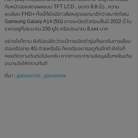
กับหน้าจอแสดงผลแบบ TFT LCD , ขนาด 6.8 นิ้ว , ความ
ละเอียด FHD+ ทั้งนี้ก็ยังมีข่าวลือหลุดออกมาอีกว่าสมาร์ทโฟน
Samsung Galaxy A14 (5G) อาจจะเปิดตัวก่อนสิ้นปี 2022 นี้ ใน
ราคาอยู่ที่ประมาณ 230 ยูโร หรือประมาณ 8,xxx บาท
อย่างไรก็ตาม ยังไม่แน่ชัดว่าจะมีการเปิดตัวรุ่นที่รองรับการเชื่อม
ต่อเครือข่าย 4G ด้วยหรือไม่ ก็คงต้องมารอดูกันอีกที ยังไงก็
คอยติดตามกันต่อไปนะครับ หากทางเราทราบข้อมูลอื่นๆเพิ่มเติม
จะมาแจ้งให้ทราบทันที
ที่มา :
galaxyclub
,
gsmarena