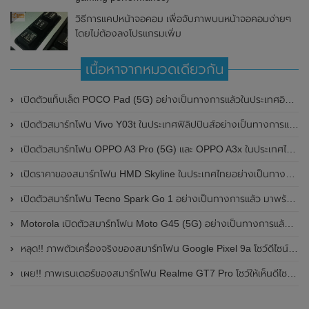
วิธีการแคปหน้าจอคอม เพื่อจับภาพบนหน้าจอคอมง่ายๆ
โดยไม่ต้องลงโปรแกรมเพิ่ม
เนื้อหาจากหมวดเดียวกัน
เปิดตัวแท็บเล็ต POCO Pad (5G) อย่างเป็นทางการแล้วในประเทศอินเดีย มาพร้อมชิปเซ็ต Snapdragon 7s Gen 2 ของ Qualcomm และรองรับเครือข่าย 5G
เปิดตัวสมาร์ทโฟน Vivo Y03t ในประเทศฟิลิปปินส์อย่างเป็นทางการแล้ว มาพร้อมชิปเซ็ต Unisoc T612 , กล้องหลัง ความละเอียด 13MP , แบตเตอรี่ 5,000mAh และหน้าจอแสดงผล LCD / 90Hz
เปิดตัวสมาร์ทโฟน OPPO A3 Pro (5G) และ OPPO A3x ในประเทศไทยอย่างเป็นทางการแล้ว ในราคาเริ่มต้นเพียง 3,999 บาท
เปิดราคาของสมาร์ทโฟน HMD Skyline ในประเทศไทยอย่างเป็นทางการแล้ว ราคา 14,990 บาท
เปิดตัวสมาร์ทโฟน Tecno Spark Go 1 อย่างเป็นทางการแล้ว มาพร้อมหน้าจอแสดงผล LCD / 120Hz , แบตเตอรี่ 5,000mAh และใช้ชิปเซ็ต Unisoc
Motorola เปิดตัวสมาร์ทโฟน Moto G45 (5G) อย่างเป็นทางการแล้วในอินเดีย
หลุด!! ภาพตัวเครื่องจริงของสมาร์ทโฟน Google Pixel 9a โชว์ดีไซน์ใหม่ กล้องหลังแบนราบ ไม่มีกรอบของกล้องแล้ว
เผย!! ภาพเรนเดอร์ของสมาร์ทโฟน Realme GT7 Pro โชว์ให้เห็นดีไซน์ใหม่ พร้อมเผยรายละเอียดสเปกที่สำคัญบางส่วน