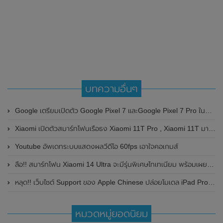
บทความอื่นๆ
Google เตรียมเปิดตัว Google Pixel 7 และGoogle Pixel 7 Pro ในวันที่ 6 ตุลาคม 2022 นี้
Xiaomi เปิดตัวสมาร์ทโฟนเรือธง Xiaomi 11T Pro , Xiaomi 11T มาพร้อมกล้อง ความละเอียดสูงถึง 108MP , หน้าจอแสดงผล AMOLED , 120Hz และชาร์จไวสูงสุด 120W
Youtube อัพเดทระบบแสดงผลวีดีโอ 60fps เอาใจคอเกมส์
ลือ!! สมาร์ทโฟน Xiaomi 14 Ultra จะมีรุ่นพิเศษไทเทเนียม พร้อมเผยรายละเอียดราคา , RAM และความจุ
หลุด!! เว็บไซต์ Support ของ Apple Chinese ปล่อยโมเดล iPad Pro รุ่นใหม่ 4 รุ่น
หมวดหมู่ยอดนิยม