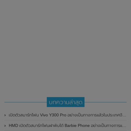
บทความล่าสุด
เปิดตัวสมาร์ทโฟน Vivo Y300 Pro อย่างเป็นทางการแล้วในประเทศจีน มาพร้อมดีไซน์พรีเมี่ยม ทนทาน และแบตเตอรี่สุดอึดขนาดใหญ่ 6,500mAh พร้อมรองรับการชาร์จไว 80W
HMD เปิดตัวสมาร์ทโฟนฝาพับได้ Barbie Phone อย่างเป็นทางการแล้ว มาพร้อมธีมสีชมพูสดใส