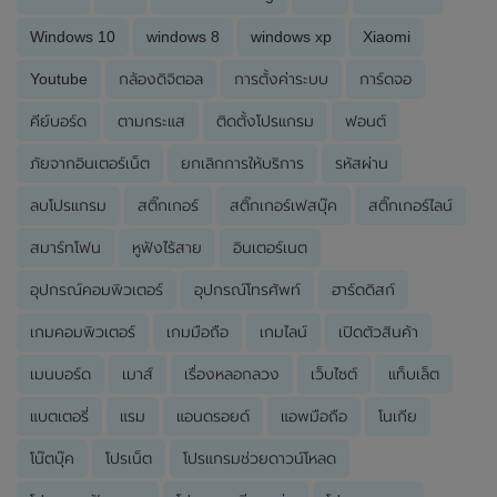
Windows 10
windows 8
windows xp
Xiaomi
Youtube
กล้องดิจิตอล
การตั้งค่าระบบ
การ์ดจอ
คีย์บอร์ด
ตามกระแส
ติดตั้งโปรแกรม
ฟอนต์
ภัยจากอินเตอร์เน็ต
ยกเลิกการให้บริการ
รหัสผ่าน
ลบโปรแกรม
สติ๊กเกอร์
สติ๊กเกอร์เฟสบุ๊ค
สติ๊กเกอร์ไลน์
สมาร์ทโฟน
หูฟังไร้สาย
อินเตอร์เนต
อุปกรณ์คอมพิวเตอร์
อุปกรณ์โทรศัพท์
ฮาร์ดดิสก์
เกมคอมพิวเตอร์
เกมมือถือ
เกมไลน์
เปิดตัวสินค้า
เมนบอร์ด
เมาส์
เรื่องหลอกลวง
เว็บไซต์
แท็บเล็ต
แบตเตอรี่
แรม
แอนดรอยด์
แอพมือถือ
โนเกีย
โน๊ตบุ๊ค
โปรเน็ต
โปรแกรมช่วยดาวน์โหลด