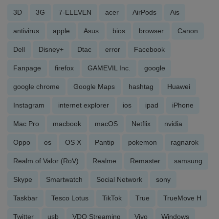
3D
3G
7-ELEVEN
acer
AirPods
Ais
antivirus
apple
Asus
bios
browser
Canon
Dell
Disney+
Dtac
error
Facebook
Fanpage
firefox
GAMEVIL Inc.
google
google chrome
Google Maps
hashtag
Huawei
Instagram
internet explorer
ios
ipad
iPhone
Mac Pro
macbook
macOS
Netflix
nvidia
Oppo
os
OS X
Pantip
pokemon
ragnarok
Realm of Valor (RoV)
Realme
Remaster
samsung
Skype
Smartwatch
Social Network
sony
Taskbar
Tesco Lotus
TikTok
True
TrueMove H
Twitter
usb
VDO Streaming
Vivo
Windows