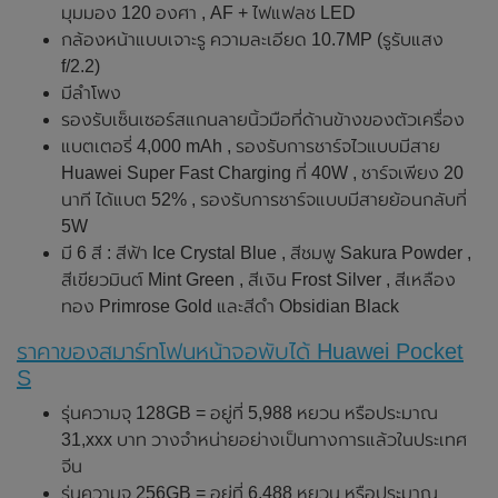
มุมมอง 120 องศา , AF + ไฟแฟลช LED
กล้องหน้าแบบเจาะรู ความละเอียด 10.7MP (รูรับแสง
f/2.2)
มีลำโพง
รองรับเซ็นเซอร์สแกนลายนิ้วมือที่ด้านข้างของตัวเครื่อง
แบตเตอรี่ 4,000 mAh , รองรับการชาร์จไวแบบมีสาย
Huawei Super Fast Charging ที่ 40W , ชาร์จเพียง 20
นาที ได้แบต 52% , รองรับการชาร์จแบบมีสายย้อนกลับที่
5W
มี 6 สี : สีฟ้า Ice Crystal Blue , สีชมพู Sakura Powder ,
สีเขียวมินต์ Mint Green , สีเงิน Frost Silver , สีเหลือง
ทอง Primrose Gold และสีดำ Obsidian Black
ราคาของสมาร์ทโฟนหน้าจอพับได้ Huawei Pocket
S
รุ่นความจุ 128GB = อยู่ที่ 5,988 หยวน หรือประมาณ
31,xxx บาท วางจำหน่ายอย่างเป็นทางการแล้วในประเทศ
จีน
รุ่นความจุ 256GB = อยู่ที่ 6,488 หยวน หรือประมาณ