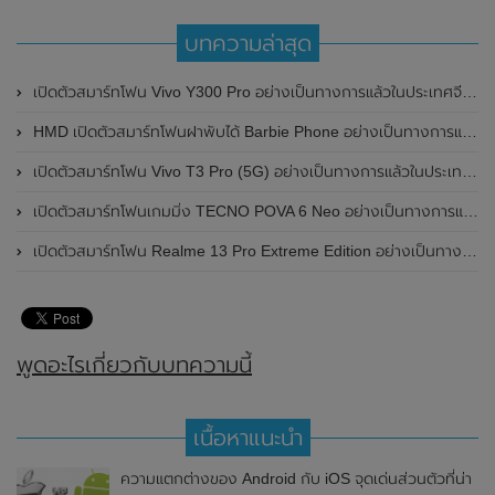
บทความล่าสุด
เปิดตัวสมาร์ทโฟน Vivo Y300 Pro อย่างเป็นทางการแล้วในประเทศจีน มาพร้อมดีไซน์พรีเมี่ยม ทนทาน และแบตเตอรี่สุดอึดขนาดใหญ่ 6,500mAh พร้อมรองรับการชาร์จไว 80W
HMD เปิดตัวสมาร์ทโฟนฝาพับได้ Barbie Phone อย่างเป็นทางการแล้ว มาพร้อมธีมสีชมพูสดใส
เปิดตัวสมาร์ทโฟน Vivo T3 Pro (5G) อย่างเป็นทางการแล้วในประเทศอินเดีย
เปิดตัวสมาร์ทโฟนเกมมิ่ง TECNO POVA 6 Neo อย่างเป็นทางการแล้วในประเทศไทย ในราคา 8,499 บาท
เปิดตัวสมาร์ทโฟน Realme 13 Pro Extreme Edition อย่างเป็นทางการแล้วในประเทศจีน
พูดอะไรเกี่ยวกับบทความนี้
เนื้อหาแนะนำ
ความแตกต่างของ Android กับ iOS จุดเด่นส่วนตัวที่น่า