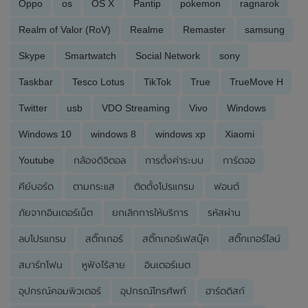
Oppo
os
OS X
Pantip
pokemon
ragnarok
Realm of Valor (RoV)
Realme
Remaster
samsung
Skype
Smartwatch
Social Network
sony
Taskbar
Tesco Lotus
TikTok
True
TrueMove H
Twitter
usb
VDO Streaming
Vivo
Windows
Windows 10
windows 8
windows xp
Xiaomi
Youtube
กล้องดิจิตอล
การตั้งค่าระบบ
การ์ดจอ
คีย์บอร์ด
ตามกระแส
ติดตั้งโปรแกรม
ฟอนต์
ภัยจากอินเตอร์เน็ต
ยกเลิกการให้บริการ
รหัสผ่าน
ลบโปรแกรม
สติ๊กเกอร์
สติ๊กเกอร์เฟสบุ๊ค
สติ๊กเกอร์ไลน์
สมาร์ทโฟน
หูฟังไร้สาย
อินเตอร์เนต
อุปกรณ์คอมพิวเตอร์
อุปกรณ์โทรศัพท์
ฮาร์ดดิสก์