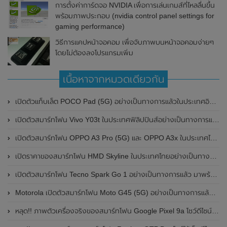
การตั้งค่าการ์ดจอ NVIDIA เพื่อการเล่นเกมส์ที่ไหลลื่นขึ้น
พร้อมภาพประกอบ (nvidia control panel settings for
gaming performance)
วิธีการแคปหน้าจอคอม เพื่อจับภาพบนหน้าจอคอมง่ายๆ
โดยไม่ต้องลงโปรแกรมเพิ่ม
เนื้อหาจากหมวดเดียวกัน
เปิดตัวแท็บเล็ต POCO Pad (5G) อย่างเป็นทางการแล้วในประเทศอินเดีย มาพร้อมชิปเซ็ต Snapdragon 7s Gen 2 ของ Qualcomm และรองรับเครือข่าย 5G
เปิดตัวสมาร์ทโฟน Vivo Y03t ในประเทศฟิลิปปินส์อย่างเป็นทางการแล้ว มาพร้อมชิปเซ็ต Unisoc T612 , กล้องหลัง ความละเอียด 13MP , แบตเตอรี่ 5,000mAh และหน้าจอแสดงผล LCD / 90Hz
เปิดตัวสมาร์ทโฟน OPPO A3 Pro (5G) และ OPPO A3x ในประเทศไทยอย่างเป็นทางการแล้ว ในราคาเริ่มต้นเพียง 3,999 บาท
เปิดราคาของสมาร์ทโฟน HMD Skyline ในประเทศไทยอย่างเป็นทางการแล้ว ราคา 14,990 บาท
เปิดตัวสมาร์ทโฟน Tecno Spark Go 1 อย่างเป็นทางการแล้ว มาพร้อมหน้าจอแสดงผล LCD / 120Hz , แบตเตอรี่ 5,000mAh และใช้ชิปเซ็ต Unisoc
Motorola เปิดตัวสมาร์ทโฟน Moto G45 (5G) อย่างเป็นทางการแล้วในอินเดีย
หลุด!! ภาพตัวเครื่องจริงของสมาร์ทโฟน Google Pixel 9a โชว์ดีไซน์ใหม่ กล้องหลังแบนราบ ไม่มีกรอบของกล้องแล้ว