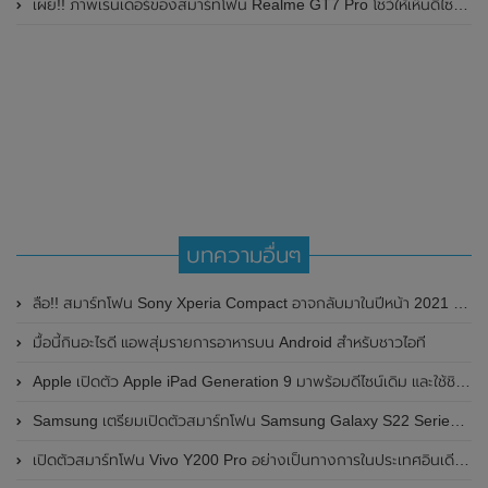
เผย!! ภาพเรนเดอร์ของสมาร์ทโฟน Realme GT7 Pro โชว์ให้เห็นดีไซน์ใหม่ พร้อมเผยรายละเอียดสเปกที่สำคัญบางส่วน
บทความอื่นๆ
ลือ!! สมาร์ทโฟน Sony Xperia Compact อาจกลับมาในปีหน้า 2021 พร้อมกับชิปเซ็ต Snapdragon 775 SoC รุ่นใหม่ที่รองรับการเชื่อมต่อเครือข่าย 5G และมีหน้าจอขนาด 5.5 นิ้ว
มื้อนี้กินอะไรดี แอพสุ่มรายการอาหารบน Android สำหรับชาวไอที
Apple เปิดตัว Apple iPad Generation 9 มาพร้อมดีไซน์เดิม และใช้ชิป A13 Bionic ในราคาเริ่มต้นเพียง 11,400 บาท
Samsung เตรียมเปิดตัวสมาร์ทโฟน Samsung Galaxy S22 Series รุ่นใหม่ ในวันที่ 8 กุมภาพันธ์ 2022 นี้
เปิดตัวสมาร์ทโฟน Vivo Y200 Pro อย่างเป็นทางการในประเทศอินเดีย มาพร้อมชิปเซ็ต Qualcomm Snapdragon 695 , หน้าจอแสดงผลขนาดใหญ่ และกล้องหลังความละเอียดสูงถึง 64MP