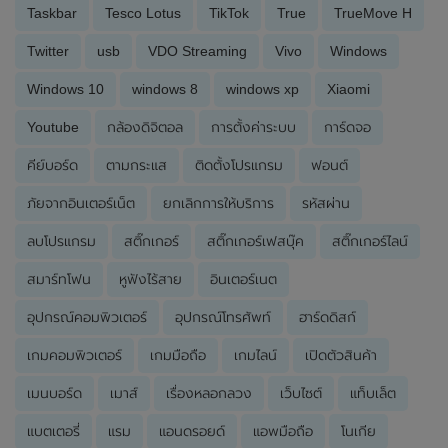
Taskbar
Tesco Lotus
TikTok
True
TrueMove H
Twitter
usb
VDO Streaming
Vivo
Windows
Windows 10
windows 8
windows xp
Xiaomi
Youtube
กล้องดิจิตอล
การตั้งค่าระบบ
การ์ดจอ
คีย์บอร์ด
ตามกระแส
ติดตั้งโปรแกรม
ฟอนต์
ภัยจากอินเตอร์เน็ต
ยกเลิกการให้บริการ
รหัสผ่าน
ลบโปรแกรม
สติ๊กเกอร์
สติ๊กเกอร์เฟสบุ๊ค
สติ๊กเกอร์ไลน์
สมาร์ทโฟน
หูฟังไร้สาย
อินเตอร์เนต
อุปกรณ์คอมพิวเตอร์
อุปกรณ์โทรศัพท์
ฮาร์ดดิสก์
เกมคอมพิวเตอร์
เกมมือถือ
เกมไลน์
เปิดตัวสินค้า
เมนบอร์ด
เมาส์
เรื่องหลอกลวง
เว็บไซต์
แท็บเล็ต
แบตเตอรี่
แรม
แอนดรอยด์
แอพมือถือ
โนเกีย