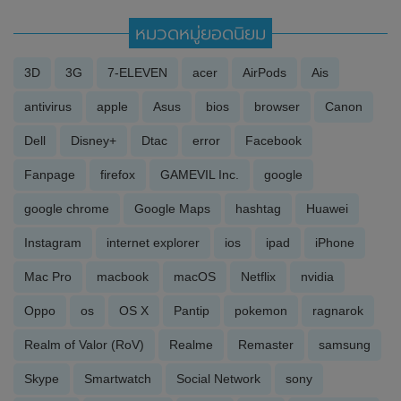
หมวดหมู่ยอดนิยม
3D
3G
7-ELEVEN
acer
AirPods
Ais
antivirus
apple
Asus
bios
browser
Canon
Dell
Disney+
Dtac
error
Facebook
Fanpage
firefox
GAMEVIL Inc.
google
google chrome
Google Maps
hashtag
Huawei
Instagram
internet explorer
ios
ipad
iPhone
Mac Pro
macbook
macOS
Netflix
nvidia
Oppo
os
OS X
Pantip
pokemon
ragnarok
Realm of Valor (RoV)
Realme
Remaster
samsung
Skype
Smartwatch
Social Network
sony