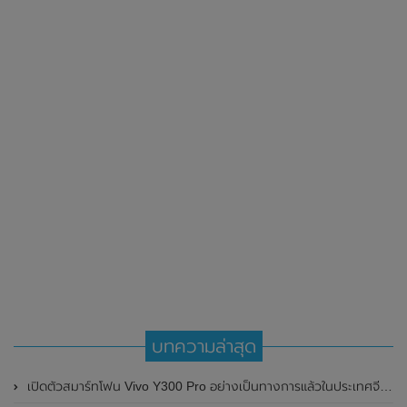
บทความล่าสุด
เปิดตัวสมาร์ทโฟน Vivo Y300 Pro อย่างเป็นทางการแล้วในประเทศจีน มาพร้อมดีไซน์พรีเมี่ยม ทนทาน และแบตเตอรี่สุดอึดขนาดใหญ่ 6,500mAh พร้อมรองรับการชาร์จไว 80W