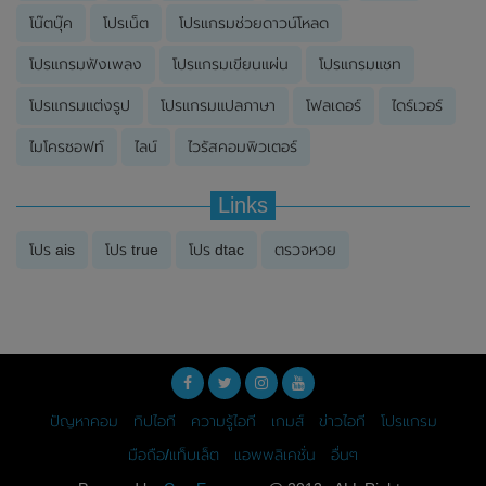
โน๊ตบุ๊ค
โปรเน็ต
โปรแกรมช่วยดาวน์โหลด
โปรแกรมฟังเพลง
โปรแกรมเขียนแผ่น
โปรแกรมแชท
โปรแกรมแต่งรูป
โปรแกรมแปลภาษา
โฟลเดอร์
ไดร์เวอร์
ไมโครซอฟท์
ไลน์
ไวรัสคอมพิวเตอร์
Links
โปร ais
โปร true
โปร dtac
ตรวจหวย
ปัญหาคอม
ทิปไอที
ความรู้ไอที
เกมส์
ข่าวไอที
โปรแกรม
มือถือ/แท็บเล็ต
แอพพลิเคชั่น
อื่นๆ