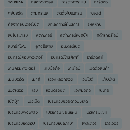
Youtube
กล้องดิจิตอล
การตั้งค่าระบบ
การ์ดจอ
คีย์บอร์ด
ตามกระแส
ติดตั้งโปรแกรม
ฟอนต์
ภัยจากอินเตอร์เน็ต
ยกเลิกการให้บริการ
รหัสผ่าน
ลบโปรแกรม
สติ๊กเกอร์
สติ๊กเกอร์เฟสบุ๊ค
สติ๊กเกอร์ไลน์
สมาร์ทโฟน
หูฟังไร้สาย
อินเตอร์เนต
อุปกรณ์คอมพิวเตอร์
อุปกรณ์โทรศัพท์
ฮาร์ดดิสก์
เกมคอมพิวเตอร์
เกมมือถือ
เกมไลน์
เปิดตัวสินค้า
เมนบอร์ด
เมาส์
เรื่องหลอกลวง
เว็บไซต์
แท็บเล็ต
แบตเตอรี่
แรม
แอนดรอยด์
แอพมือถือ
โนเกีย
โน๊ตบุ๊ค
โปรเน็ต
โปรแกรมช่วยดาวน์โหลด
โปรแกรมฟังเพลง
โปรแกรมเขียนแผ่น
โปรแกรมแชท
โปรแกรมแต่งรูป
โปรแกรมแปลภาษา
โฟลเดอร์
ไดร์เวอร์