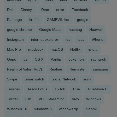
Dell
Disney+
Dtac
error
Facebook
Fanpage
firefox
GAMEVIL Inc.
google
google chrome
Google Maps
hashtag
Huawei
Instagram
internet explorer
ios
ipad
iPhone
Mac Pro
macbook
macOS
Netflix
nvidia
Oppo
os
OS X
Pantip
pokemon
ragnarok
Realm of Valor (RoV)
Realme
Remaster
samsung
Skype
Smartwatch
Social Network
sony
Taskbar
Tesco Lotus
TikTok
True
TrueMove H
Twitter
usb
VDO Streaming
Vivo
Windows
Windows 10
windows 8
windows xp
Xiaomi