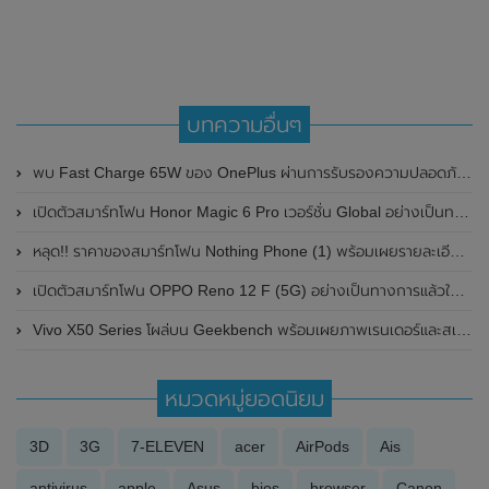
บทความอื่นๆ
พบ Fast Charge 65W ของ OnePlus ผ่านการรับรองความปลอดภัยจาก TUV Rheinland
เปิดตัวสมาร์ทโฟน Honor Magic 6 Pro เวอร์ชั่น Global อย่างเป็นทางการแล้ว
หลุด!! ราคาของสมาร์ทโฟน Nothing Phone (1) พร้อมเผยรายละเอียดสเปก
เปิดตัวสมาร์ทโฟน OPPO Reno 12 F (5G) อย่างเป็นทางการแล้วในประเทศไทย
Vivo X50 Series โผล่บน Geekbench พร้อมเผยภาพเรนเดอร์และสเปกบางส่วน
หมวดหมู่ยอดนิยม
3D
3G
7-ELEVEN
acer
AirPods
Ais
antivirus
apple
Asus
bios
browser
Canon