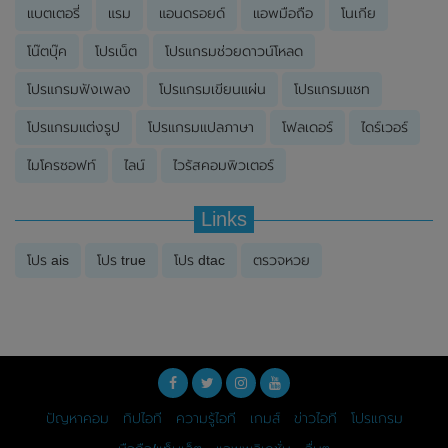
แบตเตอรี่
แรม
แอนดรอยด์
แอพมือถือ
โนเกีย
โน๊ตบุ๊ค
โปรเน็ต
โปรแกรมช่วยดาวน์โหลด
โปรแกรมฟังเพลง
โปรแกรมเขียนแผ่น
โปรแกรมแชท
โปรแกรมแต่งรูป
โปรแกรมแปลภาษา
โฟลเดอร์
ไดร์เวอร์
ไมโครซอฟท์
ไลน์
ไวรัสคอมพิวเตอร์
Links
โปร ais
โปร true
โปร dtac
ตรวจหวย
ปัญหาคอม
ทิปไอที
ความรู้ไอที
เกมส์
ข่าวไอที
โปรแกรม