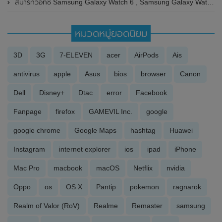
สมาร์ทวอทช์ Samsung Galaxy Watch 6 , Samsung Galaxy Watch 6 Classic โผล่บนหน้าเว็ปไซต์ Google Play พร้อมเผยรายละเอียดสเปกและราคาก่อนเปิดตัวสิ้นเดือนกรกฎาคม 2023 นี้
หมวดหมู่ยอดนิยม
3D
3G
7-ELEVEN
acer
AirPods
Ais
antivirus
apple
Asus
bios
browser
Canon
Dell
Disney+
Dtac
error
Facebook
Fanpage
firefox
GAMEVIL Inc.
google
google chrome
Google Maps
hashtag
Huawei
Instagram
internet explorer
ios
ipad
iPhone
Mac Pro
macbook
macOS
Netflix
nvidia
Oppo
os
OS X
Pantip
pokemon
ragnarok
Realm of Valor (RoV)
Realme
Remaster
samsung