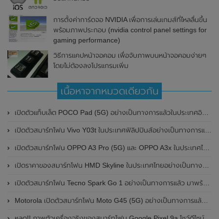
การตั้งค่าการ์ดจอ NVIDIA เพื่อการเล่นเกมส์ที่ไหลลื่นขึ้น
พร้อมภาพประกอบ (nvidia control panel settings for
gaming performance)
วิธีการแคปหน้าจอคอม เพื่อจับภาพบนหน้าจอคอมง่ายๆ
โดยไม่ต้องลงโปรแกรมเพิ่ม
เนื้อหาจากหมวดเดียวกัน
เปิดตัวแท็บเล็ต POCO Pad (5G) อย่างเป็นทางการแล้วในประเทศอินเดีย มาพร้อมชิปเซ็ต Snapdragon 7s Gen 2 ของ Qualcomm และรองรับเครือข่าย 5G
เปิดตัวสมาร์ทโฟน Vivo Y03t ในประเทศฟิลิปปินส์อย่างเป็นทางการแล้ว มาพร้อมชิปเซ็ต Unisoc T612 , กล้องหลัง ความละเอียด 13MP , แบตเตอรี่ 5,000mAh และหน้าจอแสดงผล LCD / 90Hz
เปิดตัวสมาร์ทโฟน OPPO A3 Pro (5G) และ OPPO A3x ในประเทศไทยอย่างเป็นทางการแล้ว ในราคาเริ่มต้นเพียง 3,999 บาท
เปิดราคาของสมาร์ทโฟน HMD Skyline ในประเทศไทยอย่างเป็นทางการแล้ว ราคา 14,990 บาท
เปิดตัวสมาร์ทโฟน Tecno Spark Go 1 อย่างเป็นทางการแล้ว มาพร้อมหน้าจอแสดงผล LCD / 120Hz , แบตเตอรี่ 5,000mAh และใช้ชิปเซ็ต Unisoc
Motorola เปิดตัวสมาร์ทโฟน Moto G45 (5G) อย่างเป็นทางการแล้วในอินเดีย
หลุด!! ภาพตัวเครื่องจริงของสมาร์ทโฟน Google Pixel 9a โชว์ดีไซน์ใหม่ กล้องหลังแบนราบ ไม่มีกรอบของกล้องแล้ว