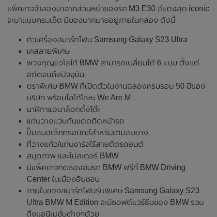
แพ็คเกจจำลองมาจากส่วนหน้าของรถ M3 E30 สีแดงสุด iconic
จะมาแบบครบเซ็ต มีของมากมายอยู่ภายในกล่อง ดังนี้
ตัวเครื่องสมาร์ทโฟน Samsung Galaxy S23 Ultra
เคสลายพิเศษ
พวงกุญแจโลโก้ BMW สามารถเปลี่ยนได้ 6 แบบ ตั้งแต่
อดีตจนถึงปัจจุบัน
ตราพิเศษ BMW ที่เปิดตัวในงานฉลองครบรอบ 50 ปีของ
บริษัท พร้อมโลโก้โลหะ We Are M
นาฬิกาแอนาล็อกตั้งโต๊ะ
แท่นวางแว่นกันแดดติดหน้ารถ
ปั๊มลมอิเล็กทรอนิกส์สำหรับเติมลมยาง
ที่วางแก้ว/แท่นชาร์จไร้สายติดรถยนต์
สมุดภาพ และโปสเตอร์ BMW
มีแพ็คเกจทดลองขับรถ BMW ฟรีที่ BMW Driving
Center ในเมืองอินชอน
ภายในของสมาร์ทโฟนรุ่นพิเศษ Samsung Galaxy S23
Ultra BMW M Edition จะมีซอฟต์แวร์ธีมของ BMW รวม
ถึงแอนิเมชั่นต่างๆด้วย