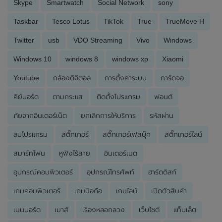
Skype
Smartwatch
Social Network
sony
Taskbar
Tesco Lotus
TikTok
True
TrueMove H
Twitter
usb
VDO Streaming
Vivo
Windows
Windows 10
windows 8
windows xp
Xiaomi
Youtube
กล้องดิจิตอล
การตั้งค่าระบบ
การ์ดจอ
คีย์บอร์ด
ตามกระแส
ติดตั้งโปรแกรม
ฟอนต์
ภัยจากอินเตอร์เน็ต
ยกเลิกการให้บริการ
รหัสผ่าน
ลบโปรแกรม
สติ๊กเกอร์
สติ๊กเกอร์เฟสบุ๊ค
สติ๊กเกอร์ไลน์
สมาร์ทโฟน
หูฟังไร้สาย
อินเตอร์เนต
อุปกรณ์คอมพิวเตอร์
อุปกรณ์โทรศัพท์
ฮาร์ดดิสก์
เกมคอมพิวเตอร์
เกมมือถือ
เกมไลน์
เปิดตัวสินค้า
เมนบอร์ด
เมาส์
เรื่องหลอกลวง
เว็บไซต์
แท็บเล็ต