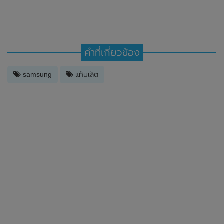
คำที่เกี่ยวข้อง
samsung
แท็บเล็ต