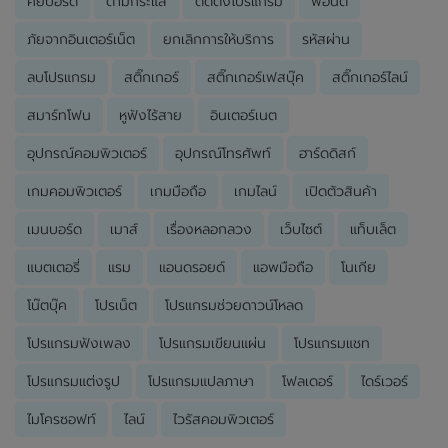
คีย์บอร์ด
ตามกระแส
ติดตั้งโปรแกรม
ฟอนต์
ภัยจากอินเตอร์เน็ต
ยกเลิกการให้บริการ
รหัสผ่าน
ลบโปรแกรม
สติ๊กเกอร์
สติ๊กเกอร์เฟสบุ๊ค
สติ๊กเกอร์ไลน์
สมาร์ทโฟน
หูฟังไร้สาย
อินเตอร์เนต
อุปกรณ์คอมพิวเตอร์
อุปกรณ์โทรศัพท์
ฮาร์ดดิสก์
เกมคอมพิวเตอร์
เกมมือถือ
เกมไลน์
เปิดตัวสินค้า
เมนบอร์ด
เมาส์
เรื่องหลอกลวง
เว็บไซต์
แท็บเล็ต
แบตเตอรี่
แรม
แอนดรอยด์
แอพมือถือ
โนเกีย
โน๊ตบุ๊ค
โปรเน็ต
โปรแกรมช่วยดาวน์โหลด
โปรแกรมฟังเพลง
โปรแกรมเขียนแผ่น
โปรแกรมแชท
โปรแกรมแต่งรูป
โปรแกรมแปลภาษา
โฟลเดอร์
ไดร์เวอร์
ไมโครซอฟท์
ไลน์
ไวรัสคอมพิวเตอร์