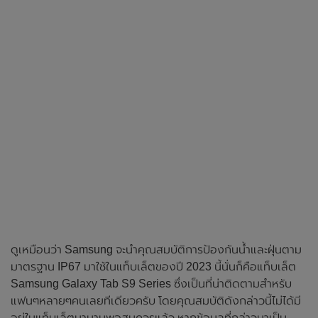
ดูเหมือนว่า Samsung จะนำคุณสมบัติการป้องกันน้ำและฝุ่นตาม
มาตรฐาน IP67 มาใช้ในแท็บเล็ตของปี 2023 นี้นั่นก็คือแท็บเล็ต
Samsung Galaxy Tab S9 Series ซึ่งเป็นที่น่าติดตามสำหรับ
แฟนๆหลายๆคนเลยทีเดียวครับ โดยคุณสมบัติดังกล่าวนี้ไม่ได้มี
อยู่ในแท็บเล็ตมานานพอสมควรแล้ว หากข้อมูลที่กล่าวมาเป็น