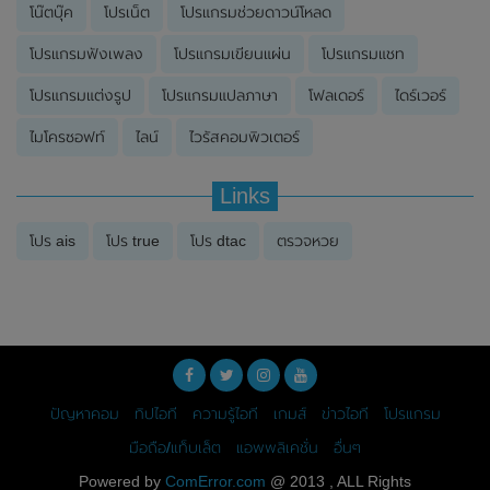
โน๊ตบุ๊ค
โปรเน็ต
โปรแกรมช่วยดาวน์โหลด
โปรแกรมฟังเพลง
โปรแกรมเขียนแผ่น
โปรแกรมแชท
โปรแกรมแต่งรูป
โปรแกรมแปลภาษา
โฟลเดอร์
ไดร์เวอร์
ไมโครซอฟท์
ไลน์
ไวรัสคอมพิวเตอร์
Links
โปร ais
โปร true
โปร dtac
ตรวจหวย
ปัญหาคอม
ทิปไอที
ความรู้ไอที
เกมส์
ข่าวไอที
โปรแกรม
มือถือ/แท็บเล็ต
แอพพลิเคชั่น
อื่นๆ
Powered by
ComError.com
@ 2013 , ALL Rights