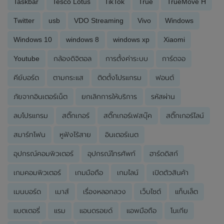
Taskbar
Tesco Lotus
TikTok
True
TrueMove H
Twitter
usb
VDO Streaming
Vivo
Windows
Windows 10
windows 8
windows xp
Xiaomi
Youtube
กล้องดิจิตอล
การตั้งค่าระบบ
การ์ดจอ
คีย์บอร์ด
ตามกระแส
ติดตั้งโปรแกรม
ฟอนต์
ภัยจากอินเตอร์เน็ต
ยกเลิกการให้บริการ
รหัสผ่าน
ลบโปรแกรม
สติ๊กเกอร์
สติ๊กเกอร์เฟสบุ๊ค
สติ๊กเกอร์ไลน์
สมาร์ทโฟน
หูฟังไร้สาย
อินเตอร์เนต
อุปกรณ์คอมพิวเตอร์
อุปกรณ์โทรศัพท์
ฮาร์ดดิสก์
เกมคอมพิวเตอร์
เกมมือถือ
เกมไลน์
เปิดตัวสินค้า
เมนบอร์ด
เมาส์
เรื่องหลอกลวง
เว็บไซต์
แท็บเล็ต
แบตเตอรี่
แรม
แอนดรอยด์
แอพมือถือ
โนเกีย