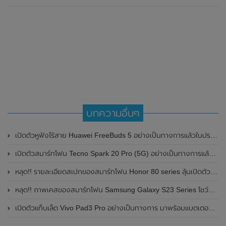
บทความอื่นๆ
เปิดตัวหูฟังไร้สาย Huawei FreeBuds 5 อย่างเป็นทางการแล้วในประเทศไทย ในราคา 5,299 บาท
เปิดตัวสมาร์ทโฟน Tecno Spark 20 Pro (5G) อย่างเป็นทางการแล้วในต่างประเทศ
หลุด!! รายละเอียดสเปกของสมาร์ทโฟน Honor 80 series ลุ้นเปิดตัวในเดือนพฤศจิกายน 2022 นี้ ที่ประเทศจีน
หลุด!! ภาพเคสของสมาร์ทโฟน Samsung Galaxy S23 Series โชว์ดีไซน์กล้องหลังทุกรุ่นที่ดูไม่แตกต่างกัน
เปิดตัวแท็บเล็ต Vivo Pad3 Pro อย่างเป็นทางการ มาพร้อมแบตเตอรี่ขนาดใหญ่ 11,500mAh