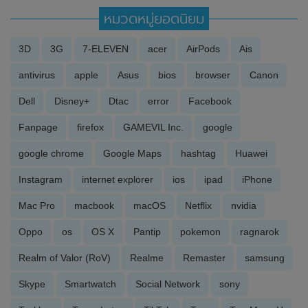
หมวดหมู่ยอดนิยม
3D
3G
7-ELEVEN
acer
AirPods
Ais
antivirus
apple
Asus
bios
browser
Canon
Dell
Disney+
Dtac
error
Facebook
Fanpage
firefox
GAMEVIL Inc.
google
google chrome
Google Maps
hashtag
Huawei
Instagram
internet explorer
ios
ipad
iPhone
Mac Pro
macbook
macOS
Netflix
nvidia
Oppo
os
OS X
Pantip
pokemon
ragnarok
Realm of Valor (RoV)
Realme
Remaster
samsung
Skype
Smartwatch
Social Network
sony