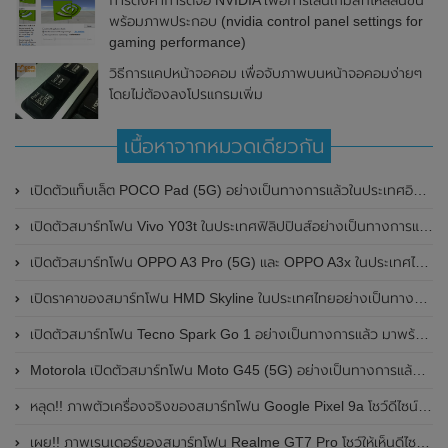
การตั้งค่าการ์ดจอ NVIDIA เพื่อการเล่นเกมส์ที่ไหลลื่นขึ้น
พร้อมภาพประกอบ (nvidia control panel settings for
gaming performance)
วิธีการแคปหน้าจอคอม เพื่อจับภาพบนหน้าจอคอมง่ายๆ
โดยไม่ต้องลงโปรแกรมเพิ่ม
เนื้อหาจากหมวดเดียวกัน
เปิดตัวแท็บเล็ต POCO Pad (5G) อย่างเป็นทางการแล้วในประเทศอินเดีย มาพร้อมชิปเซ็ต Snapdragon 7s Gen 2 ของ Qualcomm และรองรับเครือข่าย 5G
เปิดตัวสมาร์ทโฟน Vivo Y03t ในประเทศฟิลิปปินส์อย่างเป็นทางการแล้ว มาพร้อมชิปเซ็ต Unisoc T612 , กล้องหลัง ความละเอียด 13MP , แบตเตอรี่ 5,000mAh และหน้าจอแสดงผล LCD / 90Hz
เปิดตัวสมาร์ทโฟน OPPO A3 Pro (5G) และ OPPO A3x ในประเทศไทยอย่างเป็นทางการแล้ว ในราคาเริ่มต้นเพียง 3,999 บาท
เปิดราคาของสมาร์ทโฟน HMD Skyline ในประเทศไทยอย่างเป็นทางการแล้ว ราคา 14,990 บาท
เปิดตัวสมาร์ทโฟน Tecno Spark Go 1 อย่างเป็นทางการแล้ว มาพร้อมหน้าจอแสดงผล LCD / 120Hz , แบตเตอรี่ 5,000mAh และใช้ชิปเซ็ต Unisoc
Motorola เปิดตัวสมาร์ทโฟน Moto G45 (5G) อย่างเป็นทางการแล้วในอินเดีย
หลุด!! ภาพตัวเครื่องจริงของสมาร์ทโฟน Google Pixel 9a โชว์ดีไซน์ใหม่ กล้องหลังแบนราบ ไม่มีกรอบของกล้องแล้ว
เผย!! ภาพเรนเดอร์ของสมาร์ทโฟน Realme GT7 Pro โชว์ให้เห็นดีไซน์ใหม่ พร้อมเผยรายละเอียดสเปกที่สำคัญบางส่วน