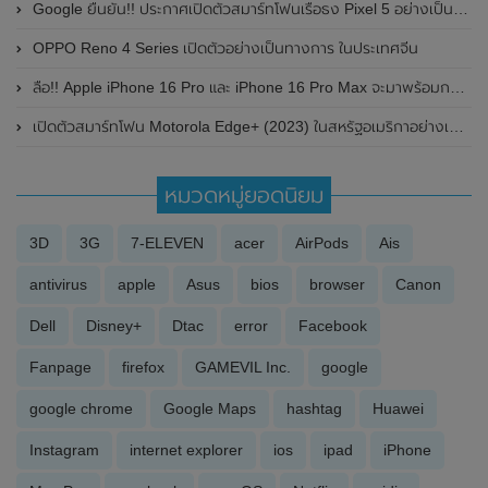
Google ยืนยัน!! ประกาศเปิดตัวสมาร์ทโฟนเรือธง Pixel 5 อย่างเป็นทางการ ในวันที่ 30 กันยายน 2020 นี้
OPPO Reno 4 Series เปิดตัวอย่างเป็นทางการ ในประเทศจีน
ลือ!! Apple iPhone 16 Pro และ iPhone 16 Pro Max จะมาพร้อมกล้อง Ultra Wide ความละเอียด 48MP และรองรับ Wi-Fi 7
เปิดตัวสมาร์ทโฟน Motorola Edge+ (2023) ในสหรัฐอเมริกาอย่างเป็นทางการแล้ว มาพร้อมกับหน้าจอแสดงผลขนาดใหญ่ 6.67 นิ้ว และใช้ชิปเซ็ต Snapdragon 8 Gen 2
หมวดหมู่ยอดนิยม
3D
3G
7-ELEVEN
acer
AirPods
Ais
antivirus
apple
Asus
bios
browser
Canon
Dell
Disney+
Dtac
error
Facebook
Fanpage
firefox
GAMEVIL Inc.
google
google chrome
Google Maps
hashtag
Huawei
Instagram
internet explorer
ios
ipad
iPhone