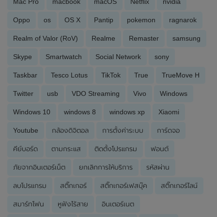
Mac Pro
macbook
macOS
Netflix
nvidia
Oppo
os
OS X
Pantip
pokemon
ragnarok
Realm of Valor (RoV)
Realme
Remaster
samsung
Skype
Smartwatch
Social Network
sony
Taskbar
Tesco Lotus
TikTok
True
TrueMove H
Twitter
usb
VDO Streaming
Vivo
Windows
Windows 10
windows 8
windows xp
Xiaomi
Youtube
กล้องดิจิตอล
การตั้งค่าระบบ
การ์ดจอ
คีย์บอร์ด
ตามกระแส
ติดตั้งโปรแกรม
ฟอนต์
ภัยจากอินเตอร์เน็ต
ยกเลิกการให้บริการ
รหัสผ่าน
ลบโปรแกรม
สติ๊กเกอร์
สติ๊กเกอร์เฟสบุ๊ค
สติ๊กเกอร์ไลน์
สมาร์ทโฟน
หูฟังไร้สาย
อินเตอร์เนต