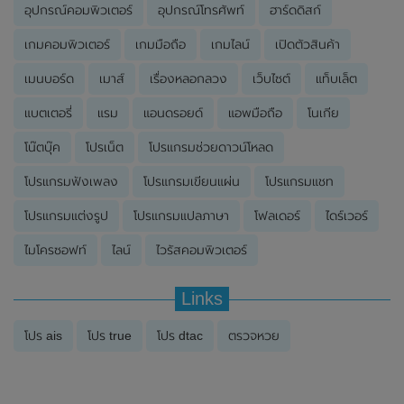
อุปกรณ์คอมพิวเตอร์
อุปกรณ์โทรศัพท์
ฮาร์ดดิสก์
เกมคอมพิวเตอร์
เกมมือถือ
เกมไลน์
เปิดตัวสินค้า
เมนบอร์ด
เมาส์
เรื่องหลอกลวง
เว็บไซต์
แท็บเล็ต
แบตเตอรี่
แรม
แอนดรอยด์
แอพมือถือ
โนเกีย
โน๊ตบุ๊ค
โปรเน็ต
โปรแกรมช่วยดาวน์โหลด
โปรแกรมฟังเพลง
โปรแกรมเขียนแผ่น
โปรแกรมแชท
โปรแกรมแต่งรูป
โปรแกรมแปลภาษา
โฟลเดอร์
ไดร์เวอร์
ไมโครซอฟท์
ไลน์
ไวรัสคอมพิวเตอร์
Links
โปร ais
โปร true
โปร dtac
ตรวจหวย