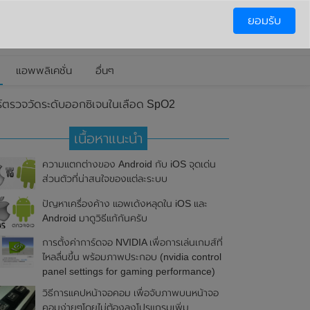
ยอมรับ
แอพพลิเคชั่น
อื่นๆ
อร์ตรวจวัดระดับออกซิเจนในเลือด SpO2
เนื้อหาแนะนำ
ความแตกต่างของ Android กับ iOS จุดเด่น
ส่วนตัวที่น่าสนใจของแต่ละระบบ
ปัญหาเครื่องค้าง แอพเด้งหลุดใน iOS และ
Android มาดูวิธีแก้กันครับ
การตั้งค่าการ์ดจอ NVIDIA เพื่อการเล่นเกมส์ที่
ไหลลื่นขึ้น พร้อมภาพประกอบ (nvidia control
panel settings for gaming performance)
วิธีการแคปหน้าจอคอม เพื่อจับภาพบนหน้าจอ
คอมง่ายๆโดยไม่ต้องลงโปรแกรมเพิ่ม