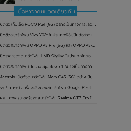
เนื้อหาจากหมวดเดียวกัน
ปิดตัวแท็บเล็ต POCO Pad (5G) อย่างเป็นทางการแล้วในประเทศอินเดีย มาพร้อมชิปเซ็ต Snapdragon 7s Gen 2 ของ Qualcomm และรองรับเครือข่าย 5G
ิดตัวสมาร์ทโฟน Vivo Y03t ในประเทศฟิลิปปินส์อย่างเป็นทางการแล้ว มาพร้อมชิปเซ็ต Unisoc T612 , กล้องหลัง ความละเอียด 13MP , แบตเตอรี่ 5,000mAh และหน้าจอแสดงผล LCD / 90Hz
ปิดตัวสมาร์ทโฟน OPPO A3 Pro (5G) และ OPPO A3x ในประเทศไทยอย่างเป็นทางการแล้ว ในราคาเริ่มต้นเพียง 3,999 บาท
ปิดราคาของสมาร์ทโฟน HMD Skyline ในประเทศไทยอย่างเป็นทางการแล้ว ราคา 14,990 บาท
ปิดตัวสมาร์ทโฟน Tecno Spark Go 1 อย่างเป็นทางการแล้ว มาพร้อมหน้าจอแสดงผล LCD / 120Hz , แบตเตอรี่ 5,000mAh และใช้ชิปเซ็ต Unisoc
Motorola เปิดตัวสมาร์ทโฟน Moto G45 (5G) อย่างเป็นทางการแล้วในอินเดีย
ลุด!! ภาพตัวเครื่องจริงของสมาร์ทโฟน Google Pixel 9a โชว์ดีไซน์ใหม่ กล้องหลังแบนราบ ไม่มีกรอบของกล้องแล้ว
ผย!! ภาพเรนเดอร์ของสมาร์ทโฟน Realme GT7 Pro โชว์ให้เห็นดีไซน์ใหม่ พร้อมเผยรายละเอียดสเปกที่สำคัญบางส่วน