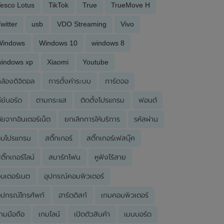
esco Lotus
TikTok
True
TrueMove H
witter
usb
VDO Streaming
Vivo
Windows
Windows 10
windows 8
windows xp
Xiaomi
Youtube
ล้องดิจิตอล
การตั้งค่าระบบ
การ์ดจอ
ีย์บอร์ด
ตามกระแส
ติดตั้งโปรแกรม
ฟอนต์
ัยจากอินเตอร์เน็ต
ยกเลิกการให้บริการ
รหัสผ่าน
ลบโปรแกรม
สติ๊กเกอร์
สติ๊กเกอร์เฟสบุ๊ค
ติ๊กเกอร์ไลน์
สมาร์ทโฟน
หูฟังไร้สาย
ินเตอร์เนต
อุปกรณ์คอมพิวเตอร์
ุปกรณ์โทรศัพท์
ฮาร์ดดิสก์
เกมคอมพิวเตอร์
กมมือถือ
เกมไลน์
เปิดตัวสินค้า
เมนบอร์ด