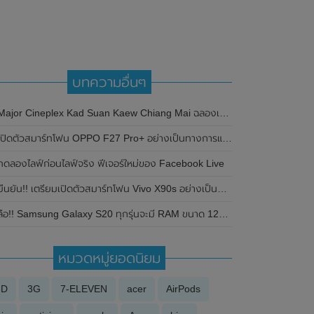
บทความอื่นๆ
ajor Cineplex Kad Suan Kaew Chiang Mai ฉลองเปิดสาขาใหม่ ให้ชาวเชียงใหม่ดูหนังฟรี 2 วัน ในวันที่ 12-13 ธันวาคม 2019 นี้]
ิดตัวสมาร์ทโฟน OPPO F27 Pro+ อย่างเป็นทางการแล้วในประเทศอินเดีย มาพร้อมชิปเซ็ต MediaTek Dimensity 7050 , หน้าจอแสดงผลโค้ง AMOLED / 120Hz , แบตเตอรี่ 5,000mAh และรองรับมาตรฐานกันน้ำกันฝุ่นที่ระดับ IP69
ทดลองไลฟ์ก่อนไลฟ์จริง ฟีเจอร์ใหม่ของ Facebook Live
ืนยัน!! เตรียมเปิดตัวสมาร์ทโฟน Vivo X90s อย่างเป็นทางการที่ประเทศจีนในวันที่ 26 มิถุนายน 2023 นี้
ลือ!! Samsung Galaxy S20 ทุกรุ่นจะมี RAM ขนาด 12GB
หมวดหมู่ยอดนิยม
3D
3G
7-ELEVEN
acer
AirPods