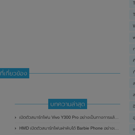
T
T
ก
ค
ภ
ที่เกี่ยวข้อง
ส
บทความล่าสุด
อ
เปิดตัวสมาร์ทโฟน Vivo Y300 Pro อย่างเป็นทางการแล้วในประเทศจีน มาพร้อมดีไซน์พรีเมี่ยม ทนทาน และแบตเตอรี่สุดอึดขนาดใหญ่ 6,500mAh พร้อมรองรับการชาร์จไว 80W
อ
HMD เปิดตัวสมาร์ทโฟนฝาพับได้ Barbie Phone อย่างเป็นทางการแล้ว มาพร้อมธีมสีชมพูสดใส
เ