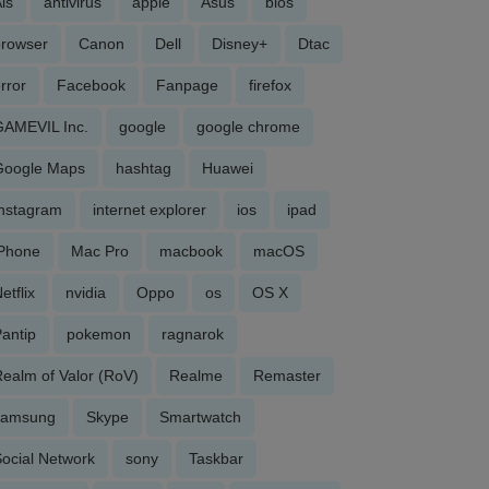
is
antivirus
apple
Asus
bios
browser
Canon
Dell
Disney+
Dtac
rror
Facebook
Fanpage
firefox
GAMEVIL Inc.
google
google chrome
Google Maps
hashtag
Huawei
Instagram
internet explorer
ios
ipad
iPhone
Mac Pro
macbook
macOS
etflix
nvidia
Oppo
os
OS X
antip
pokemon
ragnarok
ealm of Valor (RoV)
Realme
Remaster
samsung
Skype
Smartwatch
ocial Network
sony
Taskbar