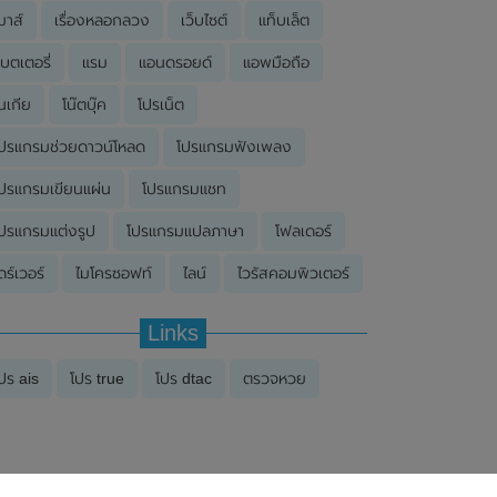
มาส์
เรื่องหลอกลวง
เว็บไซต์
แท็บเล็ต
บตเตอรี่
แรม
แอนดรอยด์
แอพมือถือ
นเกีย
โน๊ตบุ๊ค
โปรเน็ต
ปรแกรมช่วยดาวน์โหลด
โปรแกรมฟังเพลง
ปรแกรมเขียนแผ่น
โปรแกรมแชท
ปรแกรมแต่งรูป
โปรแกรมแปลภาษา
โฟลเดอร์
ดร์เวอร์
ไมโครซอฟท์
ไลน์
ไวรัสคอมพิวเตอร์
Links
ปร ais
โปร true
โปร dtac
ตรวจหวย