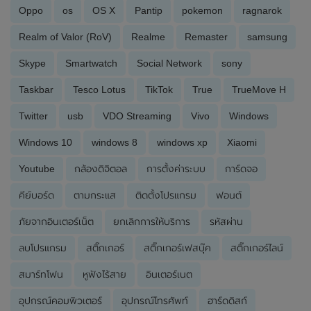
Oppo
os
OS X
Pantip
pokemon
ragnarok
Realm of Valor (RoV)
Realme
Remaster
samsung
Skype
Smartwatch
Social Network
sony
Taskbar
Tesco Lotus
TikTok
True
TrueMove H
Twitter
usb
VDO Streaming
Vivo
Windows
Windows 10
windows 8
windows xp
Xiaomi
Youtube
กล้องดิจิตอล
การตั้งค่าระบบ
การ์ดจอ
คีย์บอร์ด
ตามกระแส
ติดตั้งโปรแกรม
ฟอนต์
ภัยจากอินเตอร์เน็ต
ยกเลิกการให้บริการ
รหัสผ่าน
ลบโปรแกรม
สติ๊กเกอร์
สติ๊กเกอร์เฟสบุ๊ค
สติ๊กเกอร์ไลน์
สมาร์ทโฟน
หูฟังไร้สาย
อินเตอร์เนต
อุปกรณ์คอมพิวเตอร์
อุปกรณ์โทรศัพท์
ฮาร์ดดิสก์