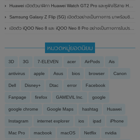
Huawei เปิดตัวนาฬิกา Huawei Watch GT2 Pro และหูฟังไร้สาย Huawei FreeBuds Pro ที่รองรับ ANC ระบบการตัดเสียงรบกวนภายนอก
Samsung Galaxy Z Flip (5G) เปิดตัวอย่างเป็นทางการ มาพร้อมชิปเซ็ต Snapdragon 865+ และ2 สีใหม่ Mystic Bronze กับ Mystic Gray
เปิดตัว iQOO Neo 8 และ iQOO Neo 8 Pro อย่างเป็นทางการในประเทศจีน มาพร้อมชิปเซ็ต Dimensity 9200+ รุ่นใหม่ของ MediaTek และรองรับการชาร์จไวที่ 120W
หมวดหมู่ยอดนิยม
3D
3G
7-ELEVEN
acer
AirPods
Ais
antivirus
apple
Asus
bios
browser
Canon
Dell
Disney+
Dtac
error
Facebook
Fanpage
firefox
GAMEVIL Inc.
google
google chrome
Google Maps
hashtag
Huawei
Instagram
internet explorer
ios
ipad
iPhone
Mac Pro
macbook
macOS
Netflix
nvidia