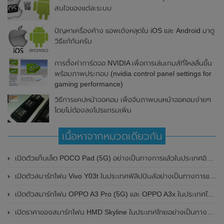
สนใจของแต่ละระบบ
ปัญหาเครื่องค้าง แอพเด้งหลุดใน iOS และ Android มาดู
วิธีแก้กันครับ
การตั้งค่าการ์ดจอ NVIDIA เพื่อการเล่นเกมส์ที่ไหลลื่นขึ้น
พร้อมภาพประกอบ (nvidia control panel settings for
gaming performance)
วิธีการแคปหน้าจอคอม เพื่อจับภาพบนหน้าจอคอมง่ายๆ
โดยไม่ต้องลงโปรแกรมเพิ่ม
เนื้อหาจากหมวดเดียวกัน
เปิดตัวแท็บเล็ต POCO Pad (5G) อย่างเป็นทางการแล้วในประเทศอินเดีย มาพร้อมชิปเซ็ต Snapdragon 7s Gen 2 ของ Qualcomm และรองรับเครือข่าย 5G
เปิดตัวสมาร์ทโฟน Vivo Y03t ในประเทศฟิลิปปินส์อย่างเป็นทางการแล้ว มาพร้อมชิปเซ็ต Unisoc T612 , กล้องหลัง ความละเอียด 13MP , แบตเตอรี่ 5,000mAh และหน้าจอแสดงผล LCD / 90Hz
เปิดตัวสมาร์ทโฟน OPPO A3 Pro (5G) และ OPPO A3x ในประเทศไทยอย่างเป็นทางการแล้ว ในราคาเริ่มต้นเพียง 3,999 บาท
เปิดราคาของสมาร์ทโฟน HMD Skyline ในประเทศไทยอย่างเป็นทางการแล้ว ราคา 14,990 บาท