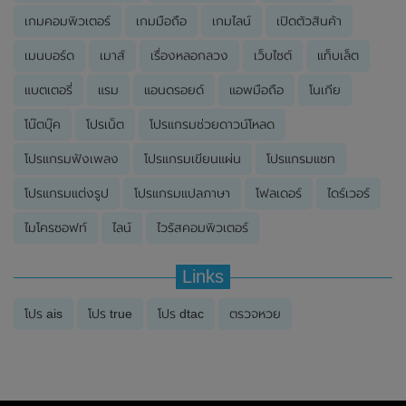
เกมคอมพิวเตอร์
เกมมือถือ
เกมไลน์
เปิดตัวสินค้า
เมนบอร์ด
เมาส์
เรื่องหลอกลวง
เว็บไซต์
แท็บเล็ต
แบตเตอรี่
แรม
แอนดรอยด์
แอพมือถือ
โนเกีย
โน๊ตบุ๊ค
โปรเน็ต
โปรแกรมช่วยดาวน์โหลด
โปรแกรมฟังเพลง
โปรแกรมเขียนแผ่น
โปรแกรมแชท
โปรแกรมแต่งรูป
โปรแกรมแปลภาษา
โฟลเดอร์
ไดร์เวอร์
ไมโครซอฟท์
ไลน์
ไวรัสคอมพิวเตอร์
Links
โปร ais
โปร true
โปร dtac
ตรวจหวย