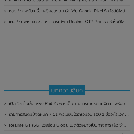
Motorola เปิดตัวสมาร์ทโฟน Moto G45 (5G) อย่างเป็นทางการแล้วในอินเดีย
หลุด!! ภาพตัวเครื่องจริงของสมาร์ทโฟน Google Pixel 9a โชว์ดีไซน์ใหม่ กล้องหลังแบนราบ ไม่มีกรอบของกล้องแล้ว
เผย!! ภาพเรนเดอร์ของสมาร์ทโฟน Realme GT7 Pro โชว์ให้เห็นดีไซน์ใหม่ พร้อมเผยรายละเอียดสเปกที่สำคัญบางส่วน
บทความอื่นๆ
เปิดตัวแท็บเล็ต Vivo Pad 2 อย่างเป็นทางการในประเทศจีน มาพร้อมหน้าจอแสดงผล LCD , 144Hz ขนาด 12.1 นิ้ว และชิปเซ็ต Dimensity 9000
รายการสแตมป์จัดหนัก 7-11 พรีเมี่ยมโอราเอม่อน รอบ 2 ซื้ออะไรแจก Stamp เยอะ
Realme GT (5G) เวอร์ชั่น Global เปิดตัวอย่างเป็นทางการแล้ว จำหน่ายในโซนยุโรปก่อน เตรียมเปิดตัวในไทยวันที่ 24 มิถุนายน 2021 นี้