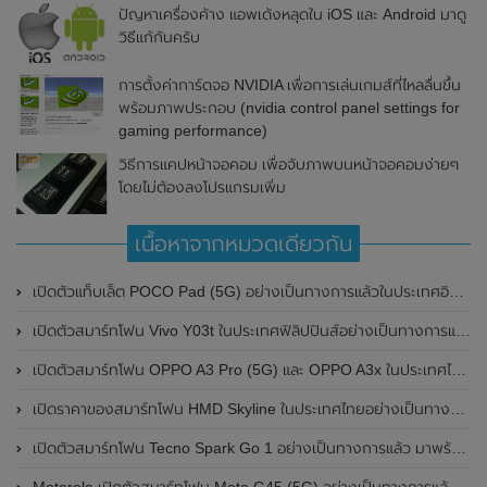
ปัญหาเครื่องค้าง แอพเด้งหลุดใน iOS และ Android มาดู
วิธีแก้กันครับ
การตั้งค่าการ์ดจอ NVIDIA เพื่อการเล่นเกมส์ที่ไหลลื่นขึ้น
พร้อมภาพประกอบ (nvidia control panel settings for
gaming performance)
วิธีการแคปหน้าจอคอม เพื่อจับภาพบนหน้าจอคอมง่ายๆ
โดยไม่ต้องลงโปรแกรมเพิ่ม
เนื้อหาจากหมวดเดียวกัน
เปิดตัวแท็บเล็ต POCO Pad (5G) อย่างเป็นทางการแล้วในประเทศอินเดีย มาพร้อมชิปเซ็ต Snapdragon 7s Gen 2 ของ Qualcomm และรองรับเครือข่าย 5G
เปิดตัวสมาร์ทโฟน Vivo Y03t ในประเทศฟิลิปปินส์อย่างเป็นทางการแล้ว มาพร้อมชิปเซ็ต Unisoc T612 , กล้องหลัง ความละเอียด 13MP , แบตเตอรี่ 5,000mAh และหน้าจอแสดงผล LCD / 90Hz
เปิดตัวสมาร์ทโฟน OPPO A3 Pro (5G) และ OPPO A3x ในประเทศไทยอย่างเป็นทางการแล้ว ในราคาเริ่มต้นเพียง 3,999 บาท
เปิดราคาของสมาร์ทโฟน HMD Skyline ในประเทศไทยอย่างเป็นทางการแล้ว ราคา 14,990 บาท
เปิดตัวสมาร์ทโฟน Tecno Spark Go 1 อย่างเป็นทางการแล้ว มาพร้อมหน้าจอแสดงผล LCD / 120Hz , แบตเตอรี่ 5,000mAh และใช้ชิปเซ็ต Unisoc