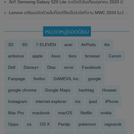
ลือ!! Samsung Galaxy S20 Lite จะเปิดตัวในเดือนตุลาคม 2020 นี้
Lenovo เตรียมเปิดตัวแล็ปท็อปดีไซน์โปร่งใสที่งาน MWC 2024 ในวันที่ 26-29 กุมภาพันธ์ 2024 นี้
หมวดหมู่ยอดนิยม
3D
3G
7-ELEVEN
acer
AirPods
Ais
antivirus
apple
Asus
bios
browser
Canon
Dell
Disney+
Dtac
error
Facebook
Fanpage
firefox
GAMEVIL Inc.
google
google chrome
Google Maps
hashtag
Huawei
Instagram
internet explorer
ios
ipad
iPhone
Mac Pro
macbook
macOS
Netflix
nvidia
Oppo
os
OS X
Pantip
pokemon
ragnarok