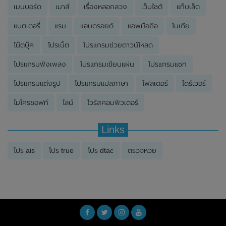
เมนบอร์ด
เมาส์
เรื่องหลอกลวง
เว็บไซต์
แท็บเล็ต
แบตเตอรี่
แรม
แอนดรอยด์
แอพมือถือ
โนเกีย
โน๊ตบุ๊ค
โปรเน็ต
โปรแกรมช่วยดาวน์โหลด
โปรแกรมฟังเพลง
โปรแกรมเขียนแผ่น
โปรแกรมแชท
โปรแกรมแต่งรูป
โปรแกรมแปลภาษา
โฟลเดอร์
ไดร์เวอร์
ไมโครซอฟท์
ไลน์
ไวรัสคอมพิวเตอร์
Links
โปร ais
โปร true
โปร dtac
ตรวจหวย