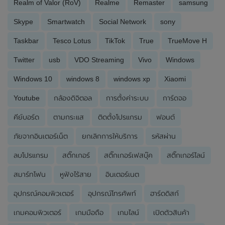
Realm of Valor (RoV)
Realme
Remaster
samsung
Skype
Smartwatch
Social Network
sony
Taskbar
Tesco Lotus
TikTok
True
TrueMove H
Twitter
usb
VDO Streaming
Vivo
Windows
Windows 10
windows 8
windows xp
Xiaomi
Youtube
กล้องดิจิตอล
การตั้งค่าระบบ
การ์ดจอ
คีย์บอร์ด
ตามกระแส
ติดตั้งโปรแกรม
ฟอนต์
ภัยจากอินเตอร์เน็ต
ยกเลิกการให้บริการ
รหัสผ่าน
ลบโปรแกรม
สติ๊กเกอร์
สติ๊กเกอร์เฟสบุ๊ค
สติ๊กเกอร์ไลน์
สมาร์ทโฟน
หูฟังไร้สาย
อินเตอร์เนต
อุปกรณ์คอมพิวเตอร์
อุปกรณ์โทรศัพท์
ฮาร์ดดิสก์
เกมคอมพิวเตอร์
เกมมือถือ
เกมไลน์
เปิดตัวสินค้า