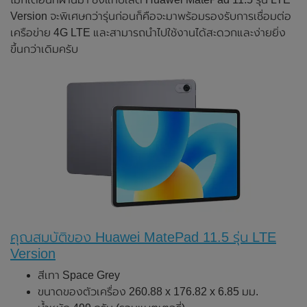
Version จะพิเศษกว่ารุ่นก่อนก็คือจะมาพร้อมรองรับการเชื่อมต่อ
เครือข่าย 4G LTE และสามารถนำไปใช้งานได้สะดวกและง่ายยิ่ง
ขึ้นกว่าเดิมครับ
คุณสมบัติของ Huawei MatePad 11.5 รุ่น LTE
Version
สีเทา Space Grey
ขนาดของตัวเครื่อง 260.88 x 176.82 x 6.85 มม.