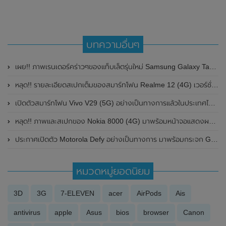
บทความอื่นๆ
เผย!! ภาพเรนเดอร์คร่าวๆของแท็บเล็ตรุ่นใหม่ Samsung Galaxy Tab A ขนาด 8.4 (2021) โชว์ดีไซน์ตัวเครื่องรอบด้าน มาพร้อม USB-C และอื่นๆ
หลุด!! รายละเอียดสเปกเต็มของสมาร์ทโฟน Realme 12 (4G) เวอร์ชั่น Global วางขายทั่วโลก พร้อมเผยภาพเรนเดอร์ทางการ , กำหนดการเปิดตัว และราคา
เปิดตัวสมาร์ทโฟน Vivo V29 (5G) อย่างเป็นทางการแล้วในประเทศไทย ในราคาเริ่มต้น 14,999 บาท
หลุด!! ภาพและสเปกของ Nokia 8000 (4G) มาพร้อมหน้าจอแสดงผล ขนาด 2.8 นิ้ว , ชิปเซ็ต Snapdragon 210 , รองรับ WhatsApp และFacebook
ประกาศเปิดตัว Motorola Defy อย่างเป็นทางการ มาพร้อมกระจก Gorilla Glass Victus และกันน้ำระดับ IP68
หมวดหมู่ยอดนิยม
3D
3G
7-ELEVEN
acer
AirPods
Ais
antivirus
apple
Asus
bios
browser
Canon