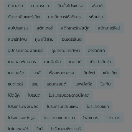
คีย์บอร์ด
ตามกระแส
ติดตั้งโปรแกรม
ฟอนต์
ภัยจากอินเตอร์เน็ต
ยกเลิกการให้บริการ
รหัสผ่าน
ลบโปรแกรม
สติ๊กเกอร์
สติ๊กเกอร์เฟสบุ๊ค
สติ๊กเกอร์ไลน์
สมาร์ทโฟน
หูฟังไร้สาย
อินเตอร์เนต
อุปกรณ์คอมพิวเตอร์
อุปกรณ์โทรศัพท์
ฮาร์ดดิสก์
เกมคอมพิวเตอร์
เกมมือถือ
เกมไลน์
เปิดตัวสินค้า
เมนบอร์ด
เมาส์
เรื่องหลอกลวง
เว็บไซต์
แท็บเล็ต
แบตเตอรี่
แรม
แอนดรอยด์
แอพมือถือ
โนเกีย
โน๊ตบุ๊ค
โปรเน็ต
โปรแกรมช่วยดาวน์โหลด
โปรแกรมฟังเพลง
โปรแกรมเขียนแผ่น
โปรแกรมแชท
โปรแกรมแต่งรูป
โปรแกรมแปลภาษา
โฟลเดอร์
ไดร์เวอร์
ไมโครซอฟท์
ไลน์
ไวรัสคอมพิวเตอร์