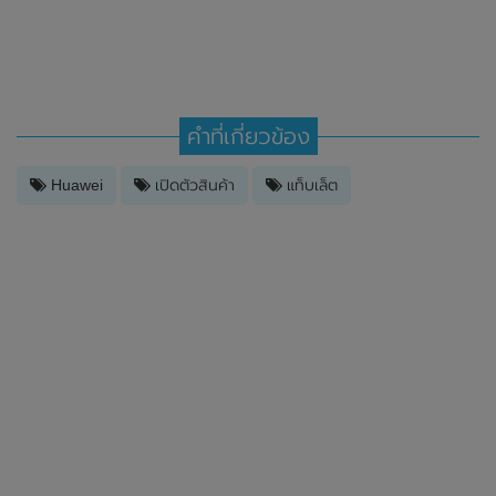
คำที่เกี่ยวข้อง
Huawei
เปิดตัวสินค้า
แท็บเล็ต