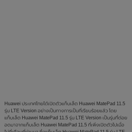
Huawei ประเทศไทยได้เปิดตัวแท็บเล็ต Huawei MatePad 11.5
รุ่น LTE Version อย่างเป็นทางการเป็นที่เรียบร้อยแล้ว โดย
แท็บเล็ต Huawei MatePad 11.5 รุ่น LTE Version เป็นรุ่นที่ต่อย
อดมาจากแท็บเล็ต Huawei MatePad 11.5 ที่เพิ่งเปิดตัวไปเมื่อ
ไม่กี่เดือนที่ผ่านมา ซึ่งแท็บเล็ต Huawei MatePad 11.5 รุ่น LTE