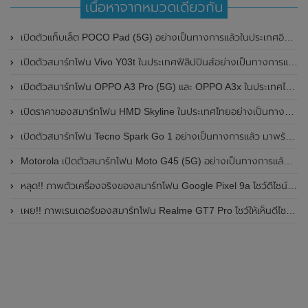
เนื้อหาจากหมวดเดียวกัน
เปิดตัวแท็บเล็ต POCO Pad (5G) อย่างเป็นทางการแล้วในประเทศอินเดีย มาพร้อมชิปเซ็ต Snapdragon 7s Gen 2 ของ Qualcomm และรองรับเครือข่าย 5G
เปิดตัวสมาร์ทโฟน Vivo Y03t ในประเทศฟิลิปปินส์อย่างเป็นทางการแล้ว มาพร้อมชิปเซ็ต Unisoc T612 , กล้องหลัง ความละเอียด 13MP , แบตเตอรี่ 5,000mAh และหน้าจอแสดงผล LCD / 90Hz
เปิดตัวสมาร์ทโฟน OPPO A3 Pro (5G) และ OPPO A3x ในประเทศไทยอย่างเป็นทางการแล้ว ในราคาเริ่มต้นเพียง 3,999 บาท
เปิดราคาของสมาร์ทโฟน HMD Skyline ในประเทศไทยอย่างเป็นทางการแล้ว ราคา 14,990 บาท
เปิดตัวสมาร์ทโฟน Tecno Spark Go 1 อย่างเป็นทางการแล้ว มาพร้อมหน้าจอแสดงผล LCD / 120Hz , แบตเตอรี่ 5,000mAh และใช้ชิปเซ็ต Unisoc
Motorola เปิดตัวสมาร์ทโฟน Moto G45 (5G) อย่างเป็นทางการแล้วในอินเดีย
หลุด!! ภาพตัวเครื่องจริงของสมาร์ทโฟน Google Pixel 9a โชว์ดีไซน์ใหม่ กล้องหลังแบนราบ ไม่มีกรอบของกล้องแล้ว
เผย!! ภาพเรนเดอร์ของสมาร์ทโฟน Realme GT7 Pro โชว์ให้เห็นดีไซน์ใหม่ พร้อมเผยรายละเอียดสเปกที่สำคัญบางส่วน