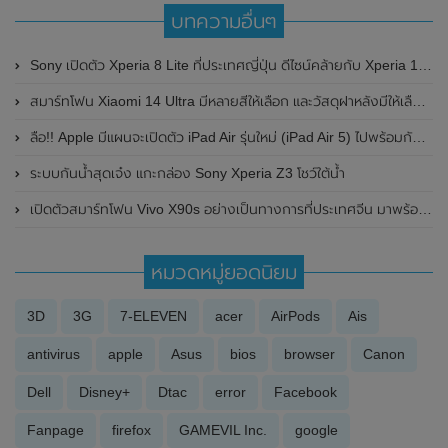
บทความอื่นๆ
Sony เปิดตัว Xperia 8 Lite ที่ประเทศญี่ปุ่น ดีไซน์คล้ายกับ Xperia 10 มาพร้อมกล้องหลังคู่
สมาร์ทโฟน Xiaomi 14 Ultra มีหลายสีให้เลือก และวัสดุฝาหลังมีให้เลือกทั้งแบบแก้ว , หนัง และไทเทเนียม
ลือ!! Apple มีแผนจะเปิดตัว iPad Air รุ่นใหม่ (iPad Air 5) ไปพร้อมกับ iPhone SE 2022 (iPhone SE 3) ในเร็วๆนี้
ระบบกันน้ำสุดเจ๋ง แกะกล่อง Sony Xperia Z3 โชว์ใต้น้ำ
เปิดตัวสมาร์ทโฟน Vivo X90s อย่างเป็นทางการที่ประเทศจีน มาพร้อมชิปเซ็ต Dimensity 9200+
หมวดหมู่ยอดนิยม
3D
3G
7-ELEVEN
acer
AirPods
Ais
antivirus
apple
Asus
bios
browser
Canon
Dell
Disney+
Dtac
error
Facebook
Fanpage
firefox
GAMEVIL Inc.
google