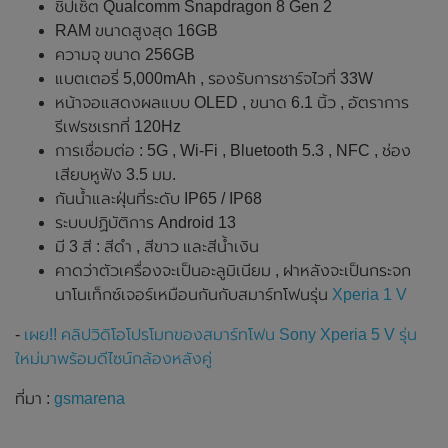
ชิปเซ็ต Qualcomm Snapdragon 8 Gen 2
RAM ขนาดสูงสุด 16GB
ความจุ ขนาด 256GB
แบตเตอรี่ 5,000mAh , รองรับการชาร์จไวที่ 33W
หน้าจอแสดงผลแบบ OLED , ขนาด 6.1 นิ้ว , อัตราการ
รีเฟรชเรทที่ 120Hz
การเชื่อมต่อ : 5G , Wi-Fi , Bluetooth 5.3 , NFC , ช่อง
เสียบหูฟัง 3.5 มม.
กันน้ำและฝุ่นที่ระดับ IP65 / IP68
ระบบปฏิบัติการ Android 13
มี 3 สี : สีดำ , สีขาว และสีน้ำเงิน
คาดว่าตัวเครื่องจะเป็นอะลูมิเนียม , ฝาหลังจะเป็นกระจก
นาโนเท็กซ์เจอร์เหมือนกันกับสมาร์ทโฟนรุ่น
Xperia 1 V
-
เผย!! คลิปวิดิโอโปรโมทของสมาร์ทโฟน Sony Xperia 5 V รุ่น
ใหม่มาพร้อมดีไซน์กล้องหลังคู่
ที่มา :
gsmarena