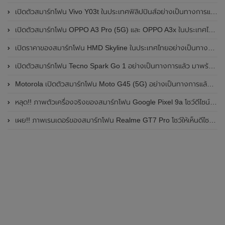
เปิดตัวสมาร์ทโฟน Vivo Y03t ในประเทศฟิลิปปินส์อย่างเป็นทางการแล้ว มาพร้อมชิปเซ็ต Unisoc T612 , กล้องหลัง ความละเอียด 13MP , แบตเตอรี่ 5,000mAh และหน้าจอแสดงผล LCD / 90Hz
เปิดตัวสมาร์ทโฟน OPPO A3 Pro (5G) และ OPPO A3x ในประเทศไทยอย่างเป็นทางการแล้ว ในราคาเริ่มต้นเพียง 3,999 บาท
เปิดราคาของสมาร์ทโฟน HMD Skyline ในประเทศไทยอย่างเป็นทางการแล้ว ราคา 14,990 บาท
เปิดตัวสมาร์ทโฟน Tecno Spark Go 1 อย่างเป็นทางการแล้ว มาพร้อมหน้าจอแสดงผล LCD / 120Hz , แบตเตอรี่ 5,000mAh และใช้ชิปเซ็ต Unisoc
Motorola เปิดตัวสมาร์ทโฟน Moto G45 (5G) อย่างเป็นทางการแล้วในอินเดีย
หลุด!! ภาพตัวเครื่องจริงของสมาร์ทโฟน Google Pixel 9a โชว์ดีไซน์ใหม่ กล้องหลังแบนราบ ไม่มีกรอบของกล้องแล้ว
เผย!! ภาพเรนเดอร์ของสมาร์ทโฟน Realme GT7 Pro โชว์ให้เห็นดีไซน์ใหม่ พร้อมเผยรายละเอียดสเปกที่สำคัญบางส่วน