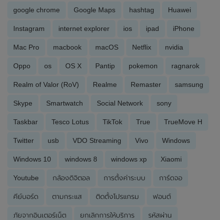
google chrome
Google Maps
hashtag
Huawei
Instagram
internet explorer
ios
ipad
iPhone
Mac Pro
macbook
macOS
Netflix
nvidia
Oppo
os
OS X
Pantip
pokemon
ragnarok
Realm of Valor (RoV)
Realme
Remaster
samsung
Skype
Smartwatch
Social Network
sony
Taskbar
Tesco Lotus
TikTok
True
TrueMove H
Twitter
usb
VDO Streaming
Vivo
Windows
Windows 10
windows 8
windows xp
Xiaomi
Youtube
กล้องดิจิตอล
การตั้งค่าระบบ
การ์ดจอ
คีย์บอร์ด
ตามกระแส
ติดตั้งโปรแกรม
ฟอนต์
ภัยจากอินเตอร์เน็ต
ยกเลิกการให้บริการ
รหัสผ่าน