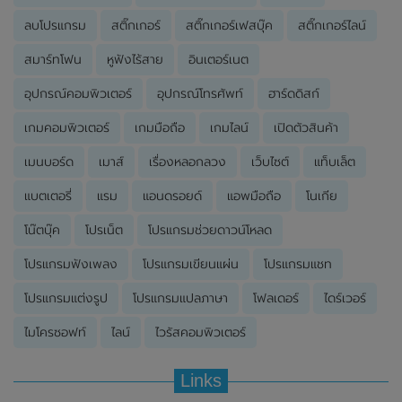
ลบโปรแกรม
สติ๊กเกอร์
สติ๊กเกอร์เฟสบุ๊ค
สติ๊กเกอร์ไลน์
สมาร์ทโฟน
หูฟังไร้สาย
อินเตอร์เนต
อุปกรณ์คอมพิวเตอร์
อุปกรณ์โทรศัพท์
ฮาร์ดดิสก์
เกมคอมพิวเตอร์
เกมมือถือ
เกมไลน์
เปิดตัวสินค้า
เมนบอร์ด
เมาส์
เรื่องหลอกลวง
เว็บไซต์
แท็บเล็ต
แบตเตอรี่
แรม
แอนดรอยด์
แอพมือถือ
โนเกีย
โน๊ตบุ๊ค
โปรเน็ต
โปรแกรมช่วยดาวน์โหลด
โปรแกรมฟังเพลง
โปรแกรมเขียนแผ่น
โปรแกรมแชท
โปรแกรมแต่งรูป
โปรแกรมแปลภาษา
โฟลเดอร์
ไดร์เวอร์
ไมโครซอฟท์
ไลน์
ไวรัสคอมพิวเตอร์
Links