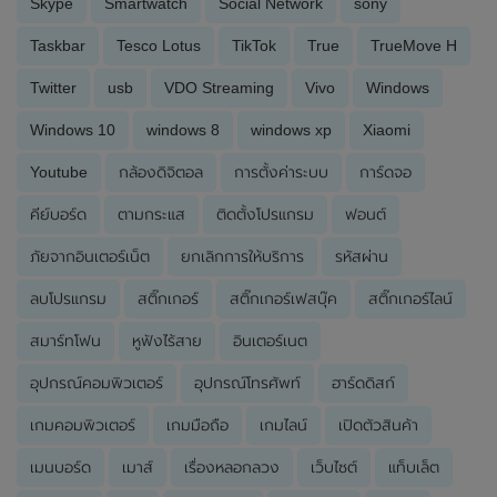
Skype
Smartwatch
Social Network
sony
Taskbar
Tesco Lotus
TikTok
True
TrueMove H
Twitter
usb
VDO Streaming
Vivo
Windows
Windows 10
windows 8
windows xp
Xiaomi
Youtube
กล้องดิจิตอล
การตั้งค่าระบบ
การ์ดจอ
คีย์บอร์ด
ตามกระแส
ติดตั้งโปรแกรม
ฟอนต์
ภัยจากอินเตอร์เน็ต
ยกเลิกการให้บริการ
รหัสผ่าน
ลบโปรแกรม
สติ๊กเกอร์
สติ๊กเกอร์เฟสบุ๊ค
สติ๊กเกอร์ไลน์
สมาร์ทโฟน
หูฟังไร้สาย
อินเตอร์เนต
อุปกรณ์คอมพิวเตอร์
อุปกรณ์โทรศัพท์
ฮาร์ดดิสก์
เกมคอมพิวเตอร์
เกมมือถือ
เกมไลน์
เปิดตัวสินค้า
เมนบอร์ด
เมาส์
เรื่องหลอกลวง
เว็บไซต์
แท็บเล็ต