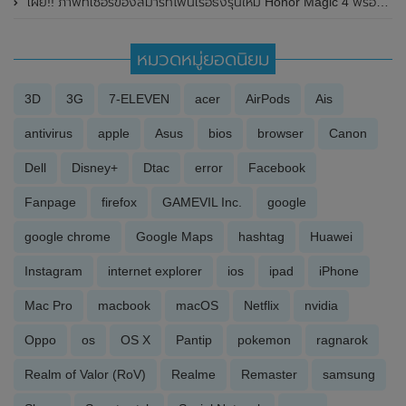
เผย!! ภาพทีเซอร์ของสมาร์ทโฟนเรือธงรุ่นใหม่ Honor Magic 4 พร้อมเผยผลคะแนนบน Geekbench
หมวดหมู่ยอดนิยม
3D
3G
7-ELEVEN
acer
AirPods
Ais
antivirus
apple
Asus
bios
browser
Canon
Dell
Disney+
Dtac
error
Facebook
Fanpage
firefox
GAMEVIL Inc.
google
google chrome
Google Maps
hashtag
Huawei
Instagram
internet explorer
ios
ipad
iPhone
Mac Pro
macbook
macOS
Netflix
nvidia
Oppo
os
OS X
Pantip
pokemon
ragnarok
Realm of Valor (RoV)
Realme
Remaster
samsung