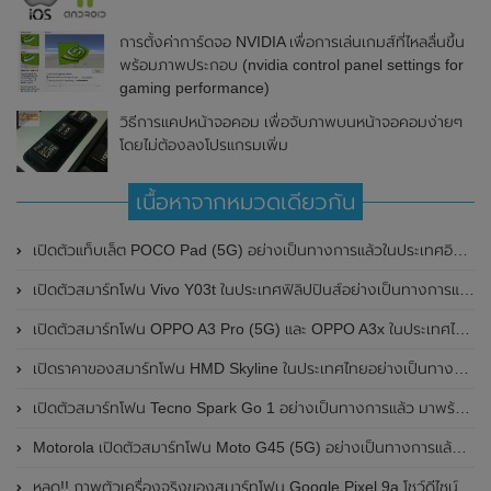
การตั้งค่าการ์ดจอ NVIDIA เพื่อการเล่นเกมส์ที่ไหลลื่นขึ้น
พร้อมภาพประกอบ (nvidia control panel settings for
gaming performance)
วิธีการแคปหน้าจอคอม เพื่อจับภาพบนหน้าจอคอมง่ายๆ
โดยไม่ต้องลงโปรแกรมเพิ่ม
เนื้อหาจากหมวดเดียวกัน
เปิดตัวแท็บเล็ต POCO Pad (5G) อย่างเป็นทางการแล้วในประเทศอินเดีย มาพร้อมชิปเซ็ต Snapdragon 7s Gen 2 ของ Qualcomm และรองรับเครือข่าย 5G
เปิดตัวสมาร์ทโฟน Vivo Y03t ในประเทศฟิลิปปินส์อย่างเป็นทางการแล้ว มาพร้อมชิปเซ็ต Unisoc T612 , กล้องหลัง ความละเอียด 13MP , แบตเตอรี่ 5,000mAh และหน้าจอแสดงผล LCD / 90Hz
เปิดตัวสมาร์ทโฟน OPPO A3 Pro (5G) และ OPPO A3x ในประเทศไทยอย่างเป็นทางการแล้ว ในราคาเริ่มต้นเพียง 3,999 บาท
เปิดราคาของสมาร์ทโฟน HMD Skyline ในประเทศไทยอย่างเป็นทางการแล้ว ราคา 14,990 บาท
เปิดตัวสมาร์ทโฟน Tecno Spark Go 1 อย่างเป็นทางการแล้ว มาพร้อมหน้าจอแสดงผล LCD / 120Hz , แบตเตอรี่ 5,000mAh และใช้ชิปเซ็ต Unisoc
Motorola เปิดตัวสมาร์ทโฟน Moto G45 (5G) อย่างเป็นทางการแล้วในอินเดีย
หลุด!! ภาพตัวเครื่องจริงของสมาร์ทโฟน Google Pixel 9a โชว์ดีไซน์ใหม่ กล้องหลังแบนราบ ไม่มีกรอบของกล้องแล้ว