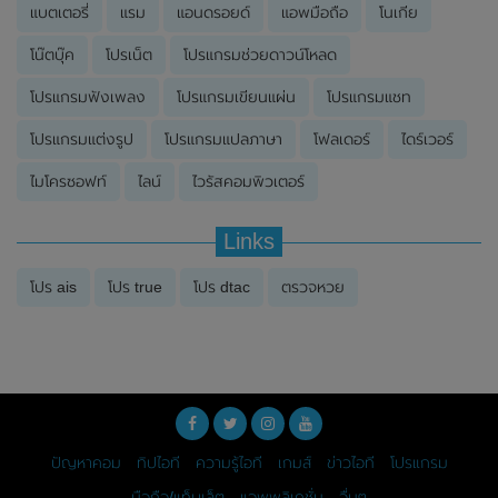
แบตเตอรี่
แรม
แอนดรอยด์
แอพมือถือ
โนเกีย
โน๊ตบุ๊ค
โปรเน็ต
โปรแกรมช่วยดาวน์โหลด
โปรแกรมฟังเพลง
โปรแกรมเขียนแผ่น
โปรแกรมแชท
โปรแกรมแต่งรูป
โปรแกรมแปลภาษา
โฟลเดอร์
ไดร์เวอร์
ไมโครซอฟท์
ไลน์
ไวรัสคอมพิวเตอร์
Links
โปร ais
โปร true
โปร dtac
ตรวจหวย
ปัญหาคอม
ทิปไอที
ความรู้ไอที
เกมส์
ข่าวไอที
โปรแกรม
มือถือ/แท็บเล็ต
แอพพลิเคชั่น
อื่นๆ