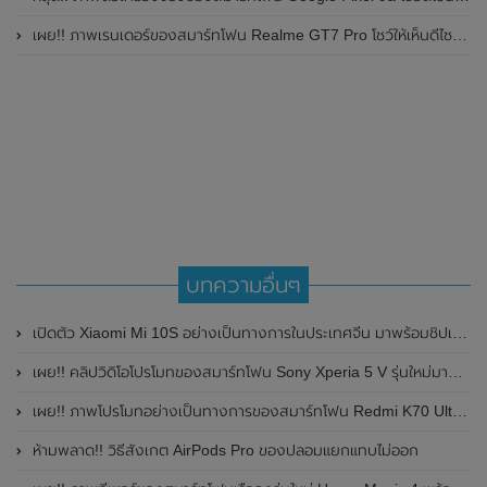
เผย!! ภาพเรนเดอร์ของสมาร์ทโฟน Realme GT7 Pro โชว์ให้เห็นดีไซน์ใหม่ พร้อมเผยรายละเอียดสเปกที่สำคัญบางส่วน
บทความอื่นๆ
เปิดตัว Xiaomi Mi 10S อย่างเป็นทางการในประเทศจีน มาพร้อมชิปเซ็ต Snapdragon 870 , ลำโพงคู่ , กล้องความละเอียดสูงสุด 108MP และแบตเตอรี่ขนาดใหญ่ ในราคาเริ่มต้นที่ 3,299 หยวน
เผย!! คลิปวิดิโอโปรโมทของสมาร์ทโฟน Sony Xperia 5 V รุ่นใหม่มาพร้อมดีไซน์กล้องหลังคู่
เผย!! ภาพโปรโมทอย่างเป็นทางการของสมาร์ทโฟน Redmi K70 Ultra พร้อมเผยสเปกหลัก ก่อนเปิดตัวในปลายเดือนกรกฎาคม 2024 นี้
ห้ามพลาด!! วิธีสังเกต AirPods Pro ของปลอมแยกแทบไม่ออก