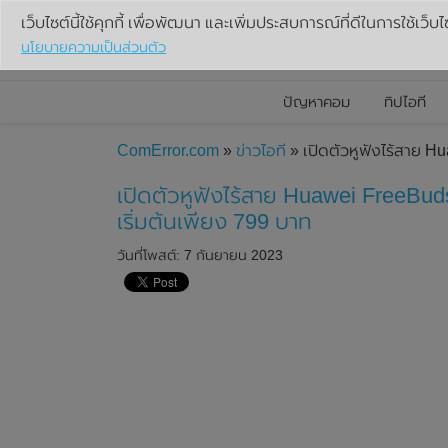
เว็บไซต์นี้ใช้คุกกี้ เพื่อพัฒนา และเพิ่มประสบการณ์ที่ดีในการใช้เว็บไ
นโยบายความเป็นส่วนตัว
ปัญหาคอม
ทิปไอที
ComError.com
»
ข่าวไอที
» เปิดตัวหูฟังไร้สาย H
เปิดตัวหูฟังไร้สาย Huawei FreeBud
เริ่มต้นเพียง 799 บาท
วันที่โพสต์: 7 กันยายน 2023