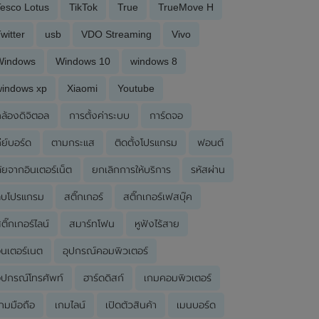
esco Lotus
TikTok
True
TrueMove H
witter
usb
VDO Streaming
Vivo
Windows
Windows 10
windows 8
windows xp
Xiaomi
Youtube
ล้องดิจิตอล
การตั้งค่าระบบ
การ์ดจอ
ีย์บอร์ด
ตามกระแส
ติดตั้งโปรแกรม
ฟอนต์
ัยจากอินเตอร์เน็ต
ยกเลิกการให้บริการ
รหัสผ่าน
ลบโปรแกรม
สติ๊กเกอร์
สติ๊กเกอร์เฟสบุ๊ค
ติ๊กเกอร์ไลน์
สมาร์ทโฟน
หูฟังไร้สาย
ินเตอร์เนต
อุปกรณ์คอมพิวเตอร์
ุปกรณ์โทรศัพท์
ฮาร์ดดิสก์
เกมคอมพิวเตอร์
กมมือถือ
เกมไลน์
เปิดตัวสินค้า
เมนบอร์ด