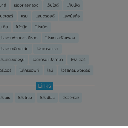
มาส์
เรื่องหลอกลวง
เว็บไซต์
แท็บเล็ต
บตเตอรี่
แรม
แอนดรอยด์
แอพมือถือ
นเกีย
โน๊ตบุ๊ค
โปรเน็ต
ปรแกรมช่วยดาวน์โหลด
โปรแกรมฟังเพลง
ปรแกรมเขียนแผ่น
โปรแกรมแชท
ปรแกรมแต่งรูป
โปรแกรมแปลภาษา
โฟลเดอร์
ดร์เวอร์
ไมโครซอฟท์
ไลน์
ไวรัสคอมพิวเตอร์
Links
ปร ais
โปร true
โปร dtac
ตรวจหวย