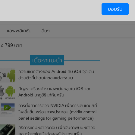
ยอมรับ
แอพพลิเคชั่น
อื่นๆ
ียง 799 บาท
เนื้อหาแนะนำ
ความแตกต่างของ Android กับ iOS จุดเด่น
ส่วนตัวที่น่าสนใจของแต่ละระบบ
ปัญหาเครื่องค้าง แอพเด้งหลุดใน iOS และ
Android มาดูวิธีแก้กันครับ
การตั้งค่าการ์ดจอ NVIDIA เพื่อการเล่นเกมส์ที่
ไหลลื่นขึ้น พร้อมภาพประกอบ (nvidia control
panel settings for gaming performance)
วิธีการแคปหน้าจอคอม เพื่อจับภาพบนหน้าจอ
คอมง่ายๆโดยไม่ต้องลงโปรแกรมเพิ่ม