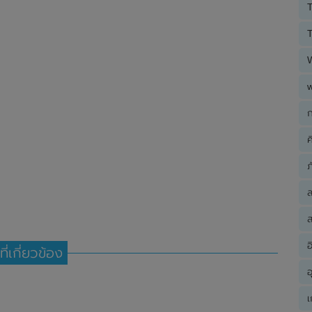
T
T
ก
ค
ภ
ส
อ
ที่เกี่ยวข้อง
อ
เ