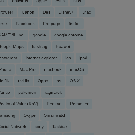
is
antivirus
apple
Asus
bios
browser
Canon
Dell
Disney+
Dtac
rror
Facebook
Fanpage
firefox
GAMEVIL Inc.
google
google chrome
Google Maps
hashtag
Huawei
Instagram
internet explorer
ios
ipad
iPhone
Mac Pro
macbook
macOS
etflix
nvidia
Oppo
os
OS X
antip
pokemon
ragnarok
ealm of Valor (RoV)
Realme
Remaster
samsung
Skype
Smartwatch
ocial Network
sony
Taskbar