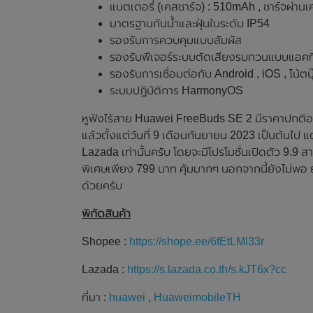
แบตเตอรี่ (เคสชาร์จ) : 510mAh , ชาร์จผ่าน
มาตรฐานกันน้ำและฝุ่นในระดับ IP54
รองรับการควบคุมแบบสัมผัส
รองรับฟีเจอร์ระบบตัดเสียงรบกวนแบบแอคท
รองรับการเชื่อมต่อกับ Android , iOS , โน้
ระบบปฏิบัติการ HarmonyOS
หูฟังไร้สาย Huawei FreeBuds SE 2 มีราคาปกติอย
แล้วตั้งแต่วันที่ 9 เดือนกันยายน 2023 เป็นต้นไ
Lazada เท่านั้นครับ โดยจะมีโปรโมชั่นเปิดตัว 9.9
พิเศษเพียง 799 บาท คุ้มมากๆ นอกจากนี้ยังไม่พอ 
ด้วยครับ
พิกัดสินค้า
Shopee :
https://shope.ee/6fEtLMl33r
Lazada :
https://s.lazada.co.th/s.kJT6x?cc
ที่มา :
huawei
,
HuaweimobileTH