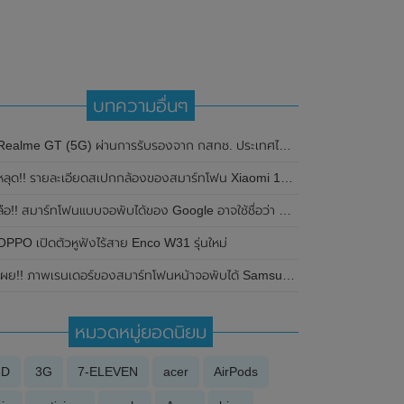
บทความอื่นๆ
Realme GT (5G) ผ่านการรับรองจาก กสทช. ประเทศไทยแล้ว เตรียมเปิดตัวเร็วๆนี้
ลุด!! รายละเอียดสเปกกล้องของสมาร์ทโฟน Xiaomi 15 Pro มาพร้อมกล้องหลัง เซ็นเซอร์ OmniVision OV50K ขนาด 1 นิ้ว
ือ!! สมาร์ทโฟนแบบจอพับได้ของ Google อาจใช้ชื่อว่า Pixel Notepad และอาจมีราคาถูกกว่า Samsung Galaxy Z Fold 3
OPPO เปิดตัวหูฟังไร้สาย Enco W31 รุ่นใหม่
ผย!! ภาพเรนเดอร์ของสมาร์ทโฟนหน้าจอพับได้ Samsung Galaxy Z Fold 6 โชว์ดีไซน์ของตัวเครื่องทั้งด้านหน้าและด้านหลัง
หมวดหมู่ยอดนิยม
3D
3G
7-ELEVEN
acer
AirPods