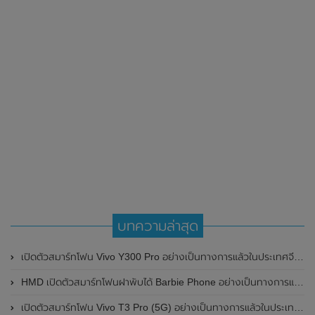
บทความล่าสุด
เปิดตัวสมาร์ทโฟน Vivo Y300 Pro อย่างเป็นทางการแล้วในประเทศจีน มาพร้อมดีไซน์พรีเมี่ยม ทนทาน และแบตเตอรี่สุดอึดขนาดใหญ่ 6,500mAh พร้อมรองรับการชาร์จไว 80W
HMD เปิดตัวสมาร์ทโฟนฝาพับได้ Barbie Phone อย่างเป็นทางการแล้ว มาพร้อมธีมสีชมพูสดใส
เปิดตัวสมาร์ทโฟน Vivo T3 Pro (5G) อย่างเป็นทางการแล้วในประเทศอินเดีย