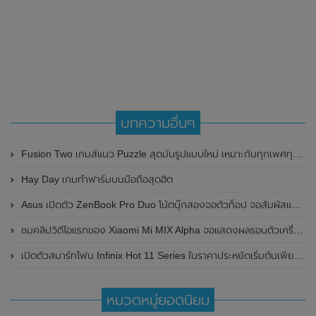
บทความอื่นๆ
Fusion Two เกมส์แนว Puzzle สุดมันรูปแบบใหม่ เหมาะกับทุกเพศทุกวัย
Hay Day เกมทำฟาร์มบนมือถือสุดฮิต
Asus เปิดตัว ZenBook Pro Duo โน้ตบุ๊กสองจอตัวท็อป จอสัมผัสแบบใหม่
ชมคลิปวิดีโอแรกของ Xiaomi Mi MIX Alpha จอแสดงผลรอบตัวเครื่องเกือบ 360 องศา
เปิดตัวสมาร์ทโฟน Infinix Hot 11 Series ในราคาประหยัดเริ่มต้นเพียง 4,499 บาทเท่านั้น
หมวดหมู่ยอดนิยม