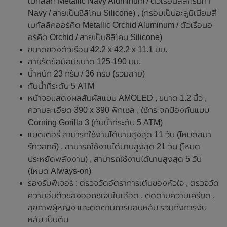
เมทัลลิก Metallic Navy Aluminum / ตัวเรือนสีสีกรมท่า
Navy / สายเป็นซิลิโคน Silicone) , (กรอบเป็นอะลูมิเนียมสี
เมทัลลิคออร์คิด Metallic Orchid Aluminum / ตัวเรือนอ
อร์คิด Orchid / สายเป็นซิลิโคน Silicone)
ขนาดของตัวเรือน 42.2 x 42.2 x 11.1 มม.
สายรัดข้อมือมีขนาด 125-190 มม.
น้ำหนัก 23 กรัม / 36 กรัม (รวมสาย)
กันน้ำที่ระดับ 5 ATM
หน้าจอแสดงผลสัมผัสแบบ AMOLED , ขนาด 1.2 นิ้ว ,
ความละเอียด 390 x 390 พิกเซล , ใช้กระจกป้องกันแบบ
Corning Gorilla 3 (กันน้ำที่ระดับ 5 ATM)
แบตเตอรี่ สามารถใช้งานได้นานสูงสุด 11 วัน (โหมดสมา
ร์ทวอทช์) , สามารถใช้งานได้นานสูงสุด 21 วัน (โหมด
ประหยัดพลังงาน) , สามารถใช้งานได้นานสูงสุด 5 วัน
(โหมด Always-on)
รองรับฟีเจอร์ : ตรวจวัดอัตราการเต้นของหัวใจ , ตรวจวัด
ความอิ่มตัวของออกซิเจนในเลือด , ติดตามความเครียด ,
สุขภาพผู้หญิง และติดตามการนอนหลับ รวมถึงการงีบ
หลับ เป็นต้น