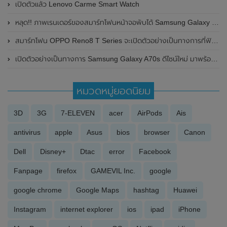
เปิดตัวแล้ว Lenovo Carme Smart Watch
หลุด!! ภาพเรนเดอร์ของสมาร์ทโฟนหน้าจอพับได้ Samsung Galaxy Z Fold 6 โชว์ดีไซน์ของตัวเครื่องที่บาง และหน้าจอแสดงผลด้านนอกที่มีขนาดใหญ่ขึ้น
สมาร์ทโฟน OPPO Reno8 T Series จะเปิดตัวอย่างเป็นทางการที่ฟิลิปปินส์ ในวันที่ 8 กุมภาพันธ์ 2023 นี้
เปิดตัวอย่างเป็นทางการ Samsung Galaxy A70s ดีไซน์ใหม่ มาพร้อมกับกล้อง 64 MP
หมวดหมู่ยอดนิยม
3D
3G
7-ELEVEN
acer
AirPods
Ais
antivirus
apple
Asus
bios
browser
Canon
Dell
Disney+
Dtac
error
Facebook
Fanpage
firefox
GAMEVIL Inc.
google
google chrome
Google Maps
hashtag
Huawei
Instagram
internet explorer
ios
ipad
iPhone