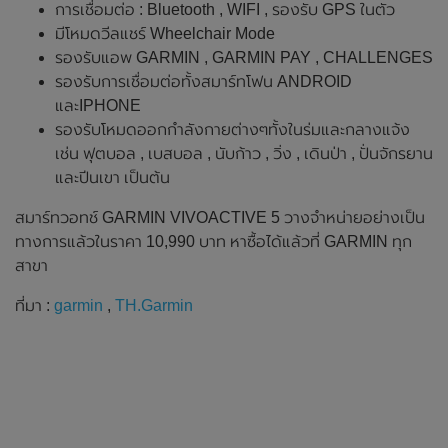
การเชื่อมต่อ : Bluetooth , WIFI , รองรับ GPS ในตัว
มีโหมดวีลแชร์ Wheelchair Mode
รองรับแอพ GARMIN , GARMIN PAY , CHALLENGES
รองรับการเชื่อมต่อทั้งสมาร์ทโฟน ANDROID
และIPHONE
รองรับโหมดออกกำลังกายต่างๆทั้งในร่มและกลางแจ้ง
เช่น ฟุตบอล , เบสบอล , นับก้าว , วิ่ง , เดินป่า , ปั่นจักรยาน
และปีนเขา เป็นต้น
สมาร์ทวอทช์ GARMIN VIVOACTIVE 5 วางจำหน่ายอย่างเป็น
ทางการแล้วในราคา 10,990 บาท หาซื้อได้แล้วที่ GARMIN ทุก
สาขา
ที่มา :
garmin
,
TH.Garmin