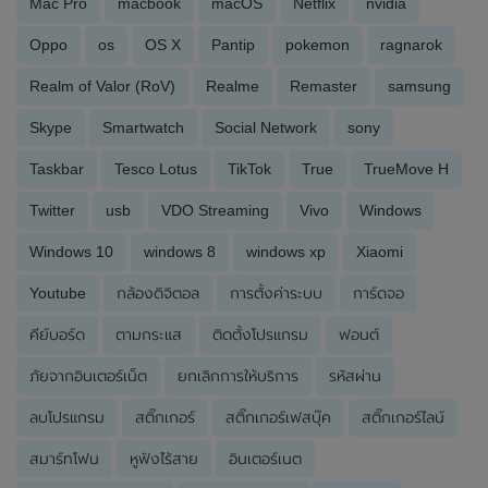
Mac Pro
macbook
macOS
Netflix
nvidia
Oppo
os
OS X
Pantip
pokemon
ragnarok
Realm of Valor (RoV)
Realme
Remaster
samsung
Skype
Smartwatch
Social Network
sony
Taskbar
Tesco Lotus
TikTok
True
TrueMove H
Twitter
usb
VDO Streaming
Vivo
Windows
Windows 10
windows 8
windows xp
Xiaomi
Youtube
กล้องดิจิตอล
การตั้งค่าระบบ
การ์ดจอ
คีย์บอร์ด
ตามกระแส
ติดตั้งโปรแกรม
ฟอนต์
ภัยจากอินเตอร์เน็ต
ยกเลิกการให้บริการ
รหัสผ่าน
ลบโปรแกรม
สติ๊กเกอร์
สติ๊กเกอร์เฟสบุ๊ค
สติ๊กเกอร์ไลน์
สมาร์ทโฟน
หูฟังไร้สาย
อินเตอร์เนต