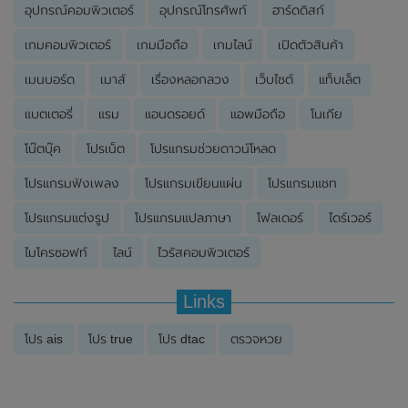
อุปกรณ์คอมพิวเตอร์
อุปกรณ์โทรศัพท์
ฮาร์ดดิสก์
เกมคอมพิวเตอร์
เกมมือถือ
เกมไลน์
เปิดตัวสินค้า
เมนบอร์ด
เมาส์
เรื่องหลอกลวง
เว็บไซต์
แท็บเล็ต
แบตเตอรี่
แรม
แอนดรอยด์
แอพมือถือ
โนเกีย
โน๊ตบุ๊ค
โปรเน็ต
โปรแกรมช่วยดาวน์โหลด
โปรแกรมฟังเพลง
โปรแกรมเขียนแผ่น
โปรแกรมแชท
โปรแกรมแต่งรูป
โปรแกรมแปลภาษา
โฟลเดอร์
ไดร์เวอร์
ไมโครซอฟท์
ไลน์
ไวรัสคอมพิวเตอร์
Links
โปร ais
โปร true
โปร dtac
ตรวจหวย