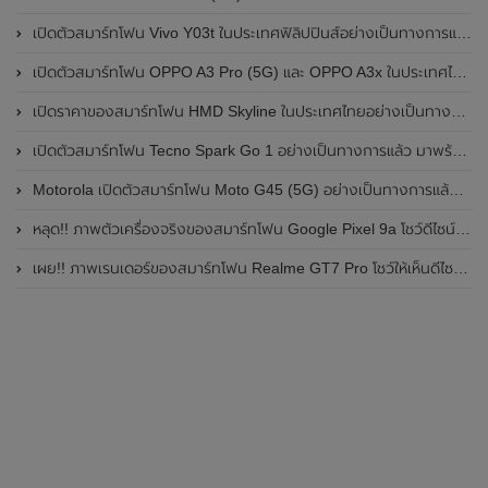
เปิดตัวสมาร์ทโฟน Vivo Y03t ในประเทศฟิลิปปินส์อย่างเป็นทางการแล้ว มาพร้อมชิปเซ็ต Unisoc T612 , กล้องหลัง ความละเอียด 13MP , แบตเตอรี่ 5,000mAh และหน้าจอแสดงผล LCD / 90Hz
เปิดตัวสมาร์ทโฟน OPPO A3 Pro (5G) และ OPPO A3x ในประเทศไทยอย่างเป็นทางการแล้ว ในราคาเริ่มต้นเพียง 3,999 บาท
เปิดราคาของสมาร์ทโฟน HMD Skyline ในประเทศไทยอย่างเป็นทางการแล้ว ราคา 14,990 บาท
เปิดตัวสมาร์ทโฟน Tecno Spark Go 1 อย่างเป็นทางการแล้ว มาพร้อมหน้าจอแสดงผล LCD / 120Hz , แบตเตอรี่ 5,000mAh และใช้ชิปเซ็ต Unisoc
Motorola เปิดตัวสมาร์ทโฟน Moto G45 (5G) อย่างเป็นทางการแล้วในอินเดีย
หลุด!! ภาพตัวเครื่องจริงของสมาร์ทโฟน Google Pixel 9a โชว์ดีไซน์ใหม่ กล้องหลังแบนราบ ไม่มีกรอบของกล้องแล้ว
เผย!! ภาพเรนเดอร์ของสมาร์ทโฟน Realme GT7 Pro โชว์ให้เห็นดีไซน์ใหม่ พร้อมเผยรายละเอียดสเปกที่สำคัญบางส่วน