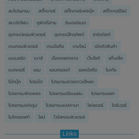
ลบโปรแกรม
สติ๊กเกอร์
สติ๊กเกอร์เฟสบุ๊ค
สติ๊กเกอร์ไลน์
สมาร์ทโฟน
หูฟังไร้สาย
อินเตอร์เนต
อุปกรณ์คอมพิวเตอร์
อุปกรณ์โทรศัพท์
ฮาร์ดดิสก์
เกมคอมพิวเตอร์
เกมมือถือ
เกมไลน์
เปิดตัวสินค้า
เมนบอร์ด
เมาส์
เรื่องหลอกลวง
เว็บไซต์
แท็บเล็ต
แบตเตอรี่
แรม
แอนดรอยด์
แอพมือถือ
โนเกีย
โน๊ตบุ๊ค
โปรเน็ต
โปรแกรมช่วยดาวน์โหลด
โปรแกรมฟังเพลง
โปรแกรมเขียนแผ่น
โปรแกรมแชท
โปรแกรมแต่งรูป
โปรแกรมแปลภาษา
โฟลเดอร์
ไดร์เวอร์
ไมโครซอฟท์
ไลน์
ไวรัสคอมพิวเตอร์
Links