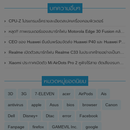
บทความอื่นๆ
CPU-Z โปรแกรมเช็ครายละเอียดสเปคเครื่องคอมพิวเตอร์
หลุด!! ภาพเรนเดอร์ของสมาร์ทโฟน Motorola Edge 30 Fusion คล้าย Moto S30 Pro
CEO ของ Huawei ยืนยันพร้อมจัดส่ง Huawei P40 และ Huawei P40 Pro ไปยังร้านค้าทั่วโลก โดยไม่ได้รับผลกระทบจาก COVID-19
Realme เปิดตัวสมาร์ทโฟน Realme C33 ในประเทศไทยอย่างเป็นทางการแล้ว ในราคาประหยัดเพียง 4,499 บาท
Xiaomi ประกาศเปิดตัว Mi AirDots Pro 2 หูฟังไร้สาย ตัดเสียงรบกวน รองรับ Bluetooth 5.0
หมวดหมู่ยอดนิยม
3D
3G
7-ELEVEN
acer
AirPods
Ais
antivirus
apple
Asus
bios
browser
Canon
Dell
Disney+
Dtac
error
Facebook
Fanpage
firefox
GAMEVIL Inc.
google