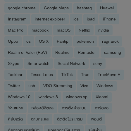
google chrome
Google Maps
hashtag
Huawei
Instagram
internet explorer
ios
ipad
iPhone
Mac Pro
macbook
macOS
Netflix
nvidia
Oppo
os
OS X
Pantip
pokemon
ragnarok
Realm of Valor (RoV)
Realme
Remaster
samsung
Skype
Smartwatch
Social Network
sony
Taskbar
Tesco Lotus
TikTok
True
TrueMove H
Twitter
usb
VDO Streaming
Vivo
Windows
Windows 10
windows 8
windows xp
Xiaomi
Youtube
กล้องดิจิตอล
การตั้งค่าระบบ
การ์ดจอ
คีย์บอร์ด
ตามกระแส
ติดตั้งโปรแกรม
ฟอนต์
ภัยจากอินเตอร์เน็ต
ยกเลิกการให้บริการ
รหัสผ่าน