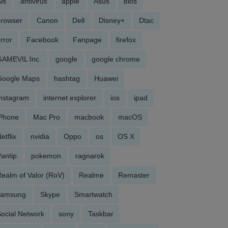
is
antivirus
apple
Asus
bios
browser
Canon
Dell
Disney+
Dtac
rror
Facebook
Fanpage
firefox
GAMEVIL Inc.
google
google chrome
Google Maps
hashtag
Huawei
Instagram
internet explorer
ios
ipad
iPhone
Mac Pro
macbook
macOS
etflix
nvidia
Oppo
os
OS X
antip
pokemon
ragnarok
ealm of Valor (RoV)
Realme
Remaster
samsung
Skype
Smartwatch
ocial Network
sony
Taskbar