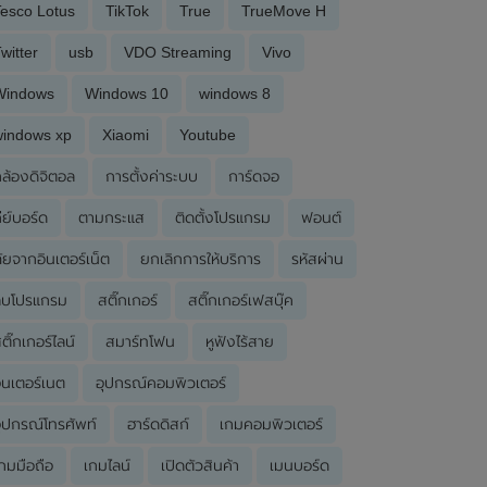
esco Lotus
TikTok
True
TrueMove H
witter
usb
VDO Streaming
Vivo
Windows
Windows 10
windows 8
windows xp
Xiaomi
Youtube
ล้องดิจิตอล
การตั้งค่าระบบ
การ์ดจอ
ีย์บอร์ด
ตามกระแส
ติดตั้งโปรแกรม
ฟอนต์
ัยจากอินเตอร์เน็ต
ยกเลิกการให้บริการ
รหัสผ่าน
ลบโปรแกรม
สติ๊กเกอร์
สติ๊กเกอร์เฟสบุ๊ค
ติ๊กเกอร์ไลน์
สมาร์ทโฟน
หูฟังไร้สาย
ินเตอร์เนต
อุปกรณ์คอมพิวเตอร์
ุปกรณ์โทรศัพท์
ฮาร์ดดิสก์
เกมคอมพิวเตอร์
กมมือถือ
เกมไลน์
เปิดตัวสินค้า
เมนบอร์ด