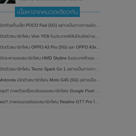
เนื้อหาจากหมวดเดียวกัน
ปิดตัวแท็บเล็ต POCO Pad (5G) อย่างเป็นทางการแล้วในประเทศอินเดีย มาพร้อมชิปเซ็ต Snapdragon 7s Gen 2 ของ Qualcomm และรองรับเครือข่าย 5G
ิดตัวสมาร์ทโฟน Vivo Y03t ในประเทศฟิลิปปินส์อย่างเป็นทางการแล้ว มาพร้อมชิปเซ็ต Unisoc T612 , กล้องหลัง ความละเอียด 13MP , แบตเตอรี่ 5,000mAh และหน้าจอแสดงผล LCD / 90Hz
ปิดตัวสมาร์ทโฟน OPPO A3 Pro (5G) และ OPPO A3x ในประเทศไทยอย่างเป็นทางการแล้ว ในราคาเริ่มต้นเพียง 3,999 บาท
ปิดราคาของสมาร์ทโฟน HMD Skyline ในประเทศไทยอย่างเป็นทางการแล้ว ราคา 14,990 บาท
ปิดตัวสมาร์ทโฟน Tecno Spark Go 1 อย่างเป็นทางการแล้ว มาพร้อมหน้าจอแสดงผล LCD / 120Hz , แบตเตอรี่ 5,000mAh และใช้ชิปเซ็ต Unisoc
Motorola เปิดตัวสมาร์ทโฟน Moto G45 (5G) อย่างเป็นทางการแล้วในอินเดีย
ลุด!! ภาพตัวเครื่องจริงของสมาร์ทโฟน Google Pixel 9a โชว์ดีไซน์ใหม่ กล้องหลังแบนราบ ไม่มีกรอบของกล้องแล้ว
ผย!! ภาพเรนเดอร์ของสมาร์ทโฟน Realme GT7 Pro โชว์ให้เห็นดีไซน์ใหม่ พร้อมเผยรายละเอียดสเปกที่สำคัญบางส่วน