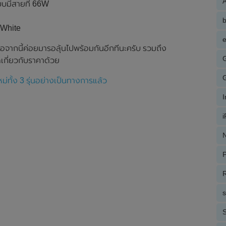
A
บบมีสายที่ 66W
ว White
e
จากนี้ค่อยมารอลุ้นไปพร้อมกันอีกทีนะครับ รวมถึง
กี่ยวกับราคาด้วย
่ทั้ง 3 รุ่นอย่างเป็นทางการแล้ว
N
P
R
S