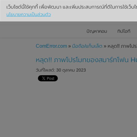
เว็บไซต์นี้ใช้คุกกี้ เพื่อพัฒนา และเพิ่มประสบการณ์ที่ดีในการใช้เว็บไ
นโยบายความเป็นส่วนตัว
ปัญหาคอม
ทิปไอที
ComError.com
»
มือถือ/แท็บเล็ต
» หลุด!! ภาพโปร
หลุด!! ภาพโปรโมทของสมาร์ทโฟน Hua
วันที่โพสต์: 30 ตุลาคม 2023