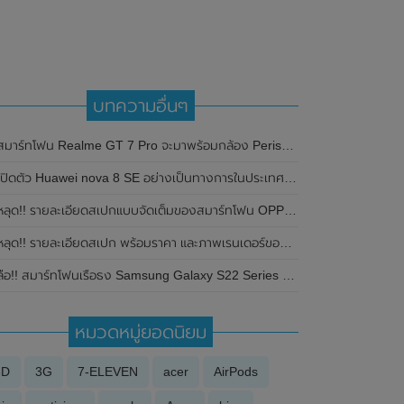
บทความอื่นๆ
สมาร์ทโฟน Realme GT 7 Pro จะมาพร้อมกล้อง Periscope , ซูม 120 เท่า
ปิดตัว Huawei nova 8 SE อย่างเป็นทางการในประเทศจีน มาพร้อมกล้อง 64MP , ชาร์จไว 66W และรองรับการเชื่อมต่อเครือข่าย 5G
ลุด!! รายละเอียดสเปกแบบจัดเต็มของสมาร์ทโฟน OPPO Reno10 Pro+ พร้อมเผยรายละเอียดชิปเซ็ตของทั้ง 3 รุ่น
ลุด!! รายละเอียดสเปก พร้อมราคา และภาพเรนเดอร์ของ Huawei Watch Fit สมาร์ทวอทช์รุ่นใหม่ คาดจะเปิดตัวในเดือนกันยายน 2020 นี้
ือ!! สมาร์ทโฟนเรือธง Samsung Galaxy S22 Series อาจมาด้วยกัน 2 เวอร์ชั่น ชิปเซ็ต Snapdragon 898 และ Exynos 2200
หมวดหมู่ยอดนิยม
3D
3G
7-ELEVEN
acer
AirPods