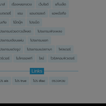
มาส์
เรื่องหลอกลวง
เว็บไซต์
แท็บเล็ต
บตเตอรี่
แรม
แอนดรอยด์
แอพมือถือ
นเกีย
โน๊ตบุ๊ค
โปรเน็ต
ปรแกรมช่วยดาวน์โหลด
โปรแกรมฟังเพลง
ปรแกรมเขียนแผ่น
โปรแกรมแชท
ปรแกรมแต่งรูป
โปรแกรมแปลภาษา
โฟลเดอร์
ดร์เวอร์
ไมโครซอฟท์
ไลน์
ไวรัสคอมพิวเตอร์
Links
ปร ais
โปร true
โปร dtac
ตรวจหวย