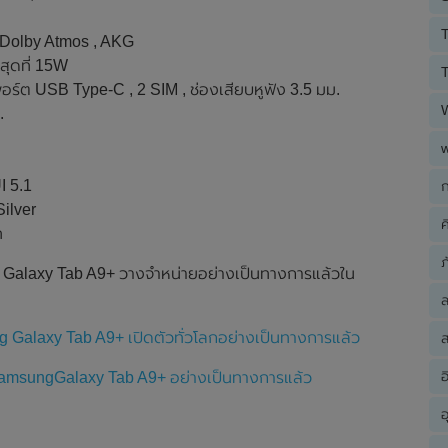
T
ง Dolby Atmos , AKG
สุดที่ 15W
T
, พอร์ต USB Type-C , 2 SIM , ช่องเสียบหูฟัง 3.5 มม.
.
I 5.1
ก
Silver
ค
ท
ภ
Galaxy Tab A9+ วางจำหน่ายอย่างเป็นทางการแล้วใน
Galaxy Tab A9+ เปิดตัวทั่วโลกอย่างเป็นทางการแล้ว
ส
อ
SamsungGalaxy Tab A9+ อย่างเป็นทางการแล้ว
อ