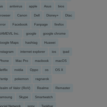
is
antivirus
apple
Asus
bios
browser
Canon
Dell
Disney+
Dtac
rror
Facebook
Fanpage
firefox
GAMEVIL Inc.
google
google chrome
Google Maps
hashtag
Huawei
Instagram
internet explorer
ios
ipad
iPhone
Mac Pro
macbook
macOS
etflix
nvidia
Oppo
os
OS X
antip
pokemon
ragnarok
ealm of Valor (RoV)
Realme
Remaster
samsung
Skype
Smartwatch
ocial Network
sony
Taskbar