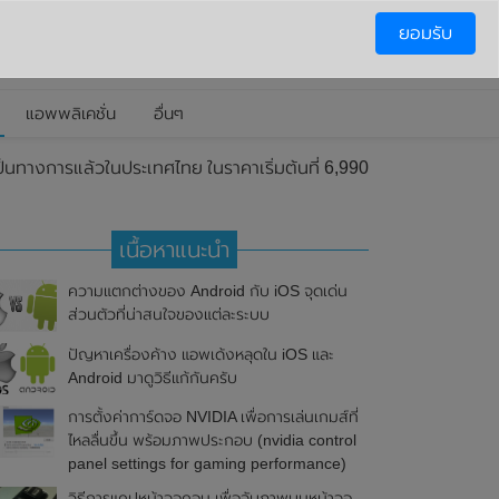
ยอมรับ
แอพพลิเคชั่น
อื่นๆ
ทางการแล้วในประเทศไทย ในราคาเริ่มต้นที่ 6,990
เนื้อหาแนะนำ
ความแตกต่างของ Android กับ iOS จุดเด่น
ส่วนตัวที่น่าสนใจของแต่ละระบบ
ปัญหาเครื่องค้าง แอพเด้งหลุดใน iOS และ
Android มาดูวิธีแก้กันครับ
การตั้งค่าการ์ดจอ NVIDIA เพื่อการเล่นเกมส์ที่
ไหลลื่นขึ้น พร้อมภาพประกอบ (nvidia control
panel settings for gaming performance)
วิธีการแคปหน้าจอคอม เพื่อจับภาพบนหน้าจอ