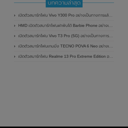
บทความล่าสุด
เปิดตัวสมาร์ทโฟน Vivo Y300 Pro อย่างเป็นทางการแล้วในประเทศจีน มาพร้อมดีไซน์พรีเมี่ยม ทนทาน และแบตเตอรี่สุดอึดขนาดใหญ่ 6,500mAh พร้อมรองรับการชาร์จไว 80W
HMD เปิดตัวสมาร์ทโฟนฝาพับได้ Barbie Phone อย่างเป็นทางการแล้ว มาพร้อมธีมสีชมพูสดใส
เปิดตัวสมาร์ทโฟน Vivo T3 Pro (5G) อย่างเป็นทางการแล้วในประเทศอินเดีย
เปิดตัวสมาร์ทโฟนเกมมิ่ง TECNO POVA 6 Neo อย่างเป็นทางการแล้วในประเทศไทย ในราคา 8,499 บาท
เปิดตัวสมาร์ทโฟน Realme 13 Pro Extreme Edition อย่างเป็นทางการแล้วในประเทศจีน