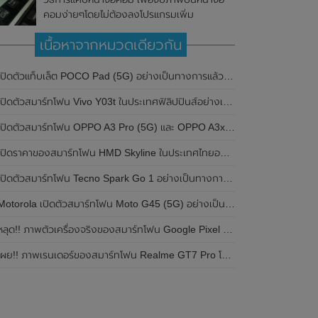
คอมง่ายๆโดยไม่ต้องลงโปรแกรมเพิ่ม
เนื้อหาจากหมวดเดียวกัน
ปิดตัวแท็บเล็ต POCO Pad (5G) อย่างเป็นทางการแล้วในประเทศอินเดีย มาพร้อมชิปเซ็ต Snapdragon 7s Gen 2 ของ Qualcomm และรองรับเครือข่าย 5G
ิดตัวสมาร์ทโฟน Vivo Y03t ในประเทศฟิลิปปินส์อย่างเป็นทางการแล้ว มาพร้อมชิปเซ็ต Unisoc T612 , กล้องหลัง ความละเอียด 13MP , แบตเตอรี่ 5,000mAh และหน้าจอแสดงผล LCD / 90Hz
ปิดตัวสมาร์ทโฟน OPPO A3 Pro (5G) และ OPPO A3x ในประเทศไทยอย่างเป็นทางการแล้ว ในราคาเริ่มต้นเพียง 3,999 บาท
ปิดราคาของสมาร์ทโฟน HMD Skyline ในประเทศไทยอย่างเป็นทางการแล้ว ราคา 14,990 บาท
ปิดตัวสมาร์ทโฟน Tecno Spark Go 1 อย่างเป็นทางการแล้ว มาพร้อมหน้าจอแสดงผล LCD / 120Hz , แบตเตอรี่ 5,000mAh และใช้ชิปเซ็ต Unisoc
Motorola เปิดตัวสมาร์ทโฟน Moto G45 (5G) อย่างเป็นทางการแล้วในอินเดีย
ลุด!! ภาพตัวเครื่องจริงของสมาร์ทโฟน Google Pixel 9a โชว์ดีไซน์ใหม่ กล้องหลังแบนราบ ไม่มีกรอบของกล้องแล้ว
ผย!! ภาพเรนเดอร์ของสมาร์ทโฟน Realme GT7 Pro โชว์ให้เห็นดีไซน์ใหม่ พร้อมเผยรายละเอียดสเปกที่สำคัญบางส่วน