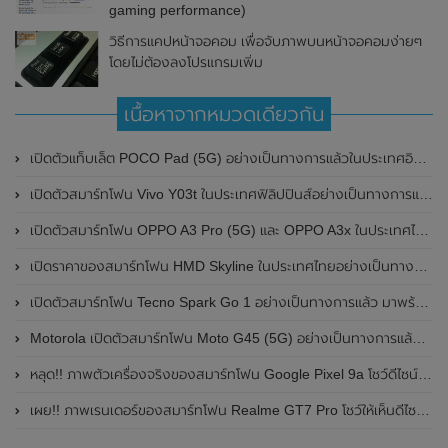
gaming performance)
วิธีการแคปหน้าจอคอม เพื่อจับภาพบนหน้าจอคอมง่ายๆ
โดยไม่ต้องลงโปรแกรมเพิ่ม
เนื้อหาจากหมวดเดียวกัน
เปิดตัวแท็บเล็ต POCO Pad (5G) อย่างเป็นทางการแล้วในประเทศอินเดีย มาพร้อมชิปเซ็ต Snapdragon 7s Gen 2 ของ Qualcomm และรองรับเครือข่าย 5G
เปิดตัวสมาร์ทโฟน Vivo Y03t ในประเทศฟิลิปปินส์อย่างเป็นทางการแล้ว มาพร้อมชิปเซ็ต Unisoc T612 , กล้องหลัง ความละเอียด 13MP , แบตเตอรี่ 5,000mAh และหน้าจอแสดงผล LCD / 90Hz
เปิดตัวสมาร์ทโฟน OPPO A3 Pro (5G) และ OPPO A3x ในประเทศไทยอย่างเป็นทางการแล้ว ในราคาเริ่มต้นเพียง 3,999 บาท
เปิดราคาของสมาร์ทโฟน HMD Skyline ในประเทศไทยอย่างเป็นทางการแล้ว ราคา 14,990 บาท
เปิดตัวสมาร์ทโฟน Tecno Spark Go 1 อย่างเป็นทางการแล้ว มาพร้อมหน้าจอแสดงผล LCD / 120Hz , แบตเตอรี่ 5,000mAh และใช้ชิปเซ็ต Unisoc
Motorola เปิดตัวสมาร์ทโฟน Moto G45 (5G) อย่างเป็นทางการแล้วในอินเดีย
หลุด!! ภาพตัวเครื่องจริงของสมาร์ทโฟน Google Pixel 9a โชว์ดีไซน์ใหม่ กล้องหลังแบนราบ ไม่มีกรอบของกล้องแล้ว
เผย!! ภาพเรนเดอร์ของสมาร์ทโฟน Realme GT7 Pro โชว์ให้เห็นดีไซน์ใหม่ พร้อมเผยรายละเอียดสเปกที่สำคัญบางส่วน