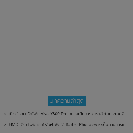
บทความล่าสุด
เปิดตัวสมาร์ทโฟน Vivo Y300 Pro อย่างเป็นทางการแล้วในประเทศจีน มาพร้อมดีไซน์พรีเมี่ยม ทนทาน และแบตเตอรี่สุดอึดขนาดใหญ่ 6,500mAh พร้อมรองรับการชาร์จไว 80W
HMD เปิดตัวสมาร์ทโฟนฝาพับได้ Barbie Phone อย่างเป็นทางการแล้ว มาพร้อมธีมสีชมพูสดใส