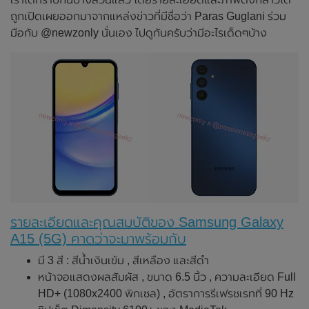
ถูกเปิดเผยออกมาจากแหล่งข่าวที่มีชื่อว่า Paras Guglani ร่วม
มือกับ @newzonly นั่นเอง ไปดูกันครับว่ามีอะไรเด็ดๆบ้าง
รายละเอียดและคุณสมบัติของ Samsung Galaxy
A15 (5G) คาดว่าจะมาพร้อมกับ
มี 3 สี : สีน้ำเงินเข้ม , สีเหลือง และสีดำ
หน้าจอแสดงผลสัมผัส , ขนาด 6.5 นิ้ว , ความละเอียด Full
HD+ (1080x2400 พิกเซล) , อัตราการรีเฟรชเรทที่ 90 Hz