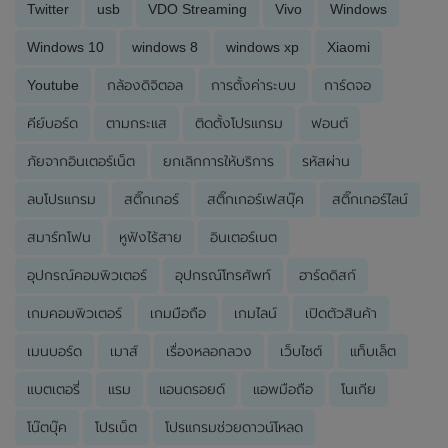
Twitter
usb
VDO Streaming
Vivo
Windows
Windows 10
windows 8
windows xp
Xiaomi
Youtube
กล้องดิจิตอล
การตั้งค่าระบบ
การ์ดจอ
คีย์บอร์ด
ตามกระแส
ติดตั้งโปรแกรม
ฟอนต์
ภัยจากอินเตอร์เน็ต
ยกเลิกการให้บริการ
รหัสผ่าน
ลบโปรแกรม
สติ๊กเกอร์
สติ๊กเกอร์เฟสบุ๊ค
สติ๊กเกอร์ไลน์
สมาร์ทโฟน
หูฟังไร้สาย
อินเตอร์เนต
อุปกรณ์คอมพิวเตอร์
อุปกรณ์โทรศัพท์
ฮาร์ดดิสก์
เกมคอมพิวเตอร์
เกมมือถือ
เกมไลน์
เปิดตัวสินค้า
เมนบอร์ด
เมาส์
เรื่องหลอกลวง
เว็บไซต์
แท็บเล็ต
แบตเตอรี่
แรม
แอนดรอยด์
แอพมือถือ
โนเกีย
โน๊ตบุ๊ค
โปรเน็ต
โปรแกรมช่วยดาวน์โหลด