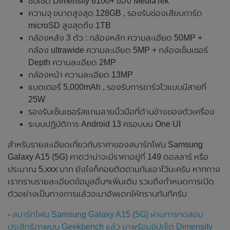
ชิปเซ็ต Dimensity 6100+ ของ MediaTek
ความจุ ขนาดสูงสุด 128GB , รองรับช่องเสียบการ์ด
microSD สูงสุดถึง 1TB
กล้องหลัง 3 ตัว : กล้องหลัก ความละเอียด 50MP +
กล้อง ultrawide ความละเอียด 5MP + กล้องเซ็นเซอร์
Depth ความละเอียด 2MP
กล้องหน้า ความละเอียด 13MP
แบตเตอรี่ 5,000mAh , รองรับการชาร์จไวแบบมีสายที่
25W
รองรับเซ็นเซอร์สแกนลายนิ้วมือที่ด้านข้างของตัวเครื่อง
ระบบปฏิบัติการ Android 13 ครอบบน One UI
สำหรับรายละเอียดเกี่ยวกับราคาของสมาร์ทโฟน Samsung
Galaxy A15 (5G) คาดว่าน่าจะมีราคาอยู่ที่ 149 ดอลลาร์ หรือ
ประมาณ 5,xxx บาท ยังไงก็คอยติดตามกันเอาไว้นะครับ หากทาง
เราทราบรายละเอียดข้อมูลอื่นๆเพิ่มเติม รวมถึงกำหนดการเปิด
ตัวอย่างเป็นทางการแล้วจะมาอัพเดทให้ทราบทันทีครับ
-
สมาร์ทโฟน Samsung Galaxy A15 (5G) ผ่านการทดสอบ
ประสิทธิภาพบน Geekbench แล้ว มาพร้อมชิปเซ็ต Dimensity