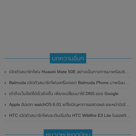
บทความอื่นๆ
เปิดตัวสมาร์ทโฟน Huawei Mate 50E อย่างเป็นทางการมาพร้อมชิป Snapdragon 778G และกล้องเทคโนโลยี XMAGE ระดับเรือธง
Balmuda เปิดตัวสมาร์ทโฟนเครื่องแรก Balmuda Phone มาพร้อมดีไซน์ขนาดกะทัดรัด หน้าจอ 4.9 นิ้ว , รองรับการเชื่อมต่อเครือข่าย 5G และใช้ระบบปฏิบัติการ Android
เข้าถึงเว็บไซต์ได้เร็วยิ่งขึ้น เพียงเปลี่ยนมาใช้ DNS ของ Google
Apple อัปเดท watchOS 6.01 แก้ไขปัญหาการแสดงผล และหน้าปัดไม่มีเสียง
HTC เปิดตัวสมาร์ทโฟนระดับเริ่มต้น HTC Wildfire E3 Lite ในแอฟริกาแล้ว มาพร้อมชิปเซ็ต Unisoc , หน้าจอแสดงผล LCD ขนาดใหญ่ , แบตเตอรี่สุดทน 5000mAh และกล้องหลังคู่
หมวดหมู่ยอดนิยม