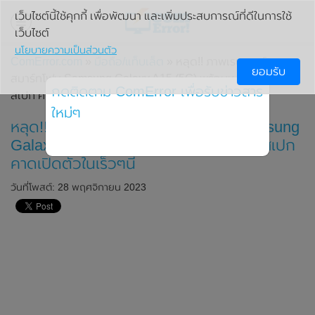
เว็บไซต์นี้ใช้คุกกี้ เพื่อพัฒนา และเพิ่มประสบการณ์ที่ดีในการใช้
เว็บไซต์
นโยบายความเป็นส่วนตัว
ComError.com
»
มือถือ/แท็บเล็ต
» หลุด!! ภาพเรนเดอร์ของ
ยอมรับ
สมาร์ทโฟน Samsung Galaxy A15 (5G) พร้อมเผยรายละเอียด
กดติดตาม ComError เพื่อรับข่าวสาร
สเปก คาดเปิดตัวในเร็วๆนี้
ใหม่ๆ
หลุด!! ภาพเรนเดอร์ของสมาร์ทโฟน Samsung
Galaxy A15 (5G) พร้อมเผยรายละเอียดสเปก
คาดเปิดตัวในเร็วๆนี้
วันที่โพสต์: 28 พฤศจิกายน 2023