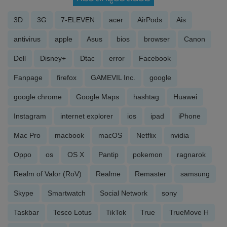
3D
3G
7-ELEVEN
acer
AirPods
Ais
antivirus
apple
Asus
bios
browser
Canon
Dell
Disney+
Dtac
error
Facebook
Fanpage
firefox
GAMEVIL Inc.
google
google chrome
Google Maps
hashtag
Huawei
Instagram
internet explorer
ios
ipad
iPhone
Mac Pro
macbook
macOS
Netflix
nvidia
Oppo
os
OS X
Pantip
pokemon
ragnarok
Realm of Valor (RoV)
Realme
Remaster
samsung
Skype
Smartwatch
Social Network
sony
Taskbar
Tesco Lotus
TikTok
True
TrueMove H