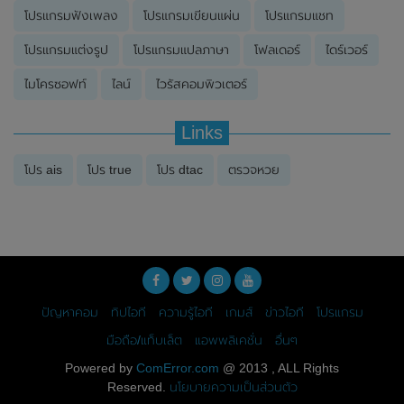
โปรแกรมฟังเพลง
โปรแกรมเขียนแผ่น
โปรแกรมแชท
โปรแกรมแต่งรูป
โปรแกรมแปลภาษา
โฟลเดอร์
ไดร์เวอร์
ไมโครซอฟท์
ไลน์
ไวรัสคอมพิวเตอร์
Links
โปร ais
โปร true
โปร dtac
ตรวจหวย
ปัญหาคอม
ทิปไอที
ความรู้ไอที
เกมส์
ข่าวไอที
โปรแกรม
มือถือ/แท็บเล็ต
แอพพลิเคชั่น
อื่นๆ
Powered by
ComError.com
@ 2013 , ALL Rights
Reserved.
นโยบายความเป็นส่วนตัว