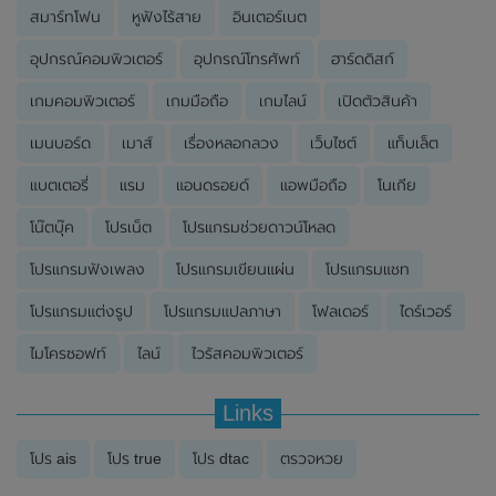
สมาร์ทโฟน
หูฟังไร้สาย
อินเตอร์เนต
อุปกรณ์คอมพิวเตอร์
อุปกรณ์โทรศัพท์
ฮาร์ดดิสก์
เกมคอมพิวเตอร์
เกมมือถือ
เกมไลน์
เปิดตัวสินค้า
เมนบอร์ด
เมาส์
เรื่องหลอกลวง
เว็บไซต์
แท็บเล็ต
แบตเตอรี่
แรม
แอนดรอยด์
แอพมือถือ
โนเกีย
โน๊ตบุ๊ค
โปรเน็ต
โปรแกรมช่วยดาวน์โหลด
โปรแกรมฟังเพลง
โปรแกรมเขียนแผ่น
โปรแกรมแชท
โปรแกรมแต่งรูป
โปรแกรมแปลภาษา
โฟลเดอร์
ไดร์เวอร์
ไมโครซอฟท์
ไลน์
ไวรัสคอมพิวเตอร์
Links
โปร ais
โปร true
โปร dtac
ตรวจหวย