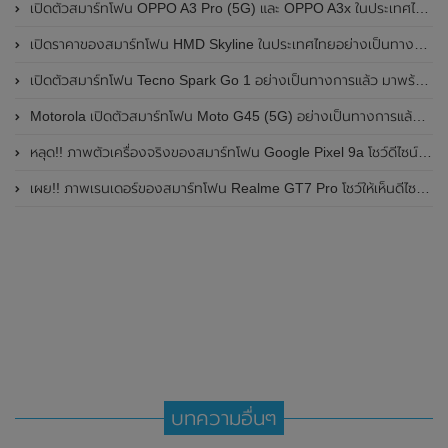
เปิดตัวสมาร์ทโฟน OPPO A3 Pro (5G) และ OPPO A3x ในประเทศไทยอย่างเป็นทางการแล้ว ในราคาเริ่มต้นเพียง 3,999 บาท
เปิดราคาของสมาร์ทโฟน HMD Skyline ในประเทศไทยอย่างเป็นทางการแล้ว ราคา 14,990 บาท
เปิดตัวสมาร์ทโฟน Tecno Spark Go 1 อย่างเป็นทางการแล้ว มาพร้อมหน้าจอแสดงผล LCD / 120Hz , แบตเตอรี่ 5,000mAh และใช้ชิปเซ็ต Unisoc
Motorola เปิดตัวสมาร์ทโฟน Moto G45 (5G) อย่างเป็นทางการแล้วในอินเดีย
หลุด!! ภาพตัวเครื่องจริงของสมาร์ทโฟน Google Pixel 9a โชว์ดีไซน์ใหม่ กล้องหลังแบนราบ ไม่มีกรอบของกล้องแล้ว
เผย!! ภาพเรนเดอร์ของสมาร์ทโฟน Realme GT7 Pro โชว์ให้เห็นดีไซน์ใหม่ พร้อมเผยรายละเอียดสเปกที่สำคัญบางส่วน
บทความอื่นๆ