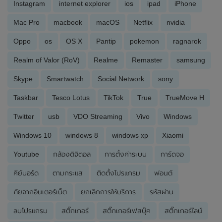
Instagram
internet explorer
ios
ipad
iPhone
Mac Pro
macbook
macOS
Netflix
nvidia
Oppo
os
OS X
Pantip
pokemon
ragnarok
Realm of Valor (RoV)
Realme
Remaster
samsung
Skype
Smartwatch
Social Network
sony
Taskbar
Tesco Lotus
TikTok
True
TrueMove H
Twitter
usb
VDO Streaming
Vivo
Windows
Windows 10
windows 8
windows xp
Xiaomi
Youtube
กล้องดิจิตอล
การตั้งค่าระบบ
การ์ดจอ
คีย์บอร์ด
ตามกระแส
ติดตั้งโปรแกรม
ฟอนต์
ภัยจากอินเตอร์เน็ต
ยกเลิกการให้บริการ
รหัสผ่าน
ลบโปรแกรม
สติ๊กเกอร์
สติ๊กเกอร์เฟสบุ๊ค
สติ๊กเกอร์ไลน์