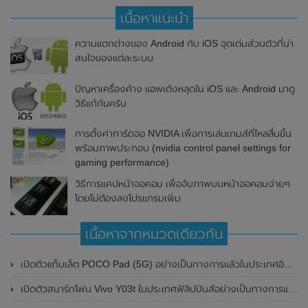
เนื้อหาแนะนำ
ความแตกต่างของ Android กับ iOS จุดเด่นส่วนตัวที่น่า
สนใจของแต่ละระบบ
ปัญหาเครื่องค้าง แอพเด้งหลุดใน iOS และ Android มาดู
วิธีแก้กันครับ
การตั้งค่าการ์ดจอ NVIDIA เพื่อการเล่นเกมส์ที่ไหลลื่นขึ้น
พร้อมภาพประกอบ (nvidia control panel settings for
gaming performance)
วิธีการแคปหน้าจอคอม เพื่อจับภาพบนหน้าจอคอมง่ายๆ
โดยไม่ต้องลงโปรแกรมเพิ่ม
เนื้อหาจากหมวดเดียวกัน
เปิดตัวแท็บเล็ต POCO Pad (5G) อย่างเป็นทางการแล้วในประเทศอินเดีย มาพร้อมชิปเซ็ต Snapdragon 7s Gen 2 ของ Qualcomm และรองรับเครือข่าย 5G
เปิดตัวสมาร์ทโฟน Vivo Y03t ในประเทศฟิลิปปินส์อย่างเป็นทางการแล้ว มาพร้อมชิปเซ็ต Unisoc T612 , กล้องหลัง ความละเอียด 13MP , แบตเตอรี่ 5,000mAh และหน้าจอแสดงผล LCD / 90Hz