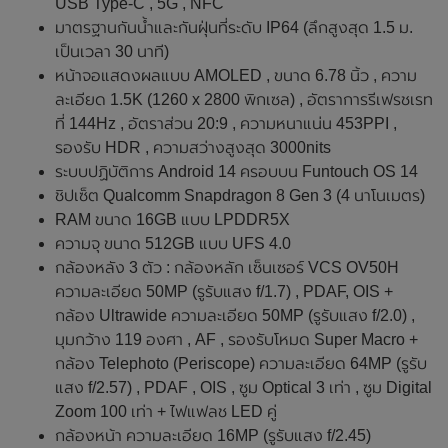
USB Type-C , 5G , NFC
มาตรฐานกันน้ำและกันฝุ่นที่ระดับ IP64 (ลึกสูงสุด 1.5 ม.
เป็นเวลา 30 นาที)
หน้าจอแสดงผลแบบ AMOLED , ขนาด 6.78 นิ้ว , ความ
ละเอียด 1.5K (1260 x 2800 พิกเซล) , อัตราการรีเฟรชเรท
ที่ 144Hz , อัตราส่วน 20:9 , ความหนาแน่น 453PPI ,
รองรับ HDR , ความสว่างสูงสุด 3000nits
ระบบปฏิบัติการ Android 14 ครอบบน Funtouch OS 14
ชิปเซ็ต Qualcomm Snapdragon 8 Gen 3 (4 นาโนเมตร)
RAM ขนาด 16GB แบบ LPDDR5X
ความจุ ขนาด 512GB แบบ UFS 4.0
กล้องหลัง 3 ตัว : กล้องหลัก เซ็นเซอร์ VCS OV50H
ความละเอียด 50MP (รูรับแสง f/1.7) , PDAF, OIS +
กล้อง Ultrawide ความละเอียด 50MP (รูรับแสง f/2.0) ,
มุมกว้าง 119 องศา , AF , รองรับโหมด Super Macro +
กล้อง Telephoto (Periscope) ความละเอียด 64MP (รูรับ
แสง f/2.57) , PDAF , OIS , ซูม Optical 3 เท่า , ซูม Digital
Zoom 100 เท่า + ไฟแฟลช LED คู่
กล้องหน้า ความละเอียด 16MP (รูรับแสง f/2.45)