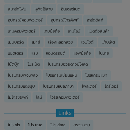
สมาร์ทโฟน
หูฟังไร้สาย
อินเตอร์เนต
อุปกรณ์คอมพิวเตอร์
อุปกรณ์โทรศัพท์
ฮาร์ดดิสก์
เกมคอมพิวเตอร์
เกมมือถือ
เกมไลน์
เปิดตัวสินค้า
เมนบอร์ด
เมาส์
เรื่องหลอกลวง
เว็บไซต์
แท็บเล็ต
แบตเตอรี่
แรม
แอนดรอยด์
แอพมือถือ
โนเกีย
โน๊ตบุ๊ค
โปรเน็ต
โปรแกรมช่วยดาวน์โหลด
โปรแกรมฟังเพลง
โปรแกรมเขียนแผ่น
โปรแกรมแชท
โปรแกรมแต่งรูป
โปรแกรมแปลภาษา
โฟลเดอร์
ไดร์เวอร์
ไมโครซอฟท์
ไลน์
ไวรัสคอมพิวเตอร์
Links
โปร ais
โปร true
โปร dtac
ตรวจหวย