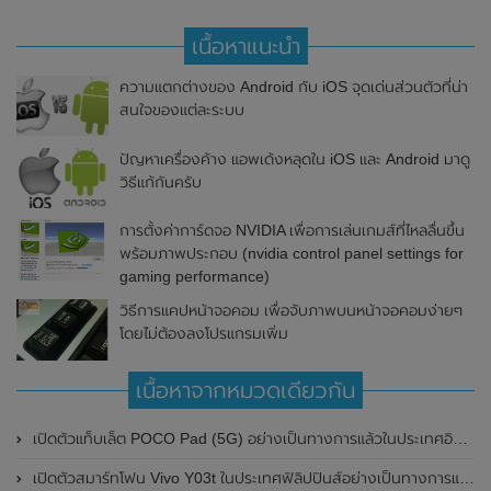
เนื้อหาแนะนำ
ความแตกต่างของ Android กับ iOS จุดเด่นส่วนตัวที่น่า
สนใจของแต่ละระบบ
ปัญหาเครื่องค้าง แอพเด้งหลุดใน iOS และ Android มาดู
วิธีแก้กันครับ
การตั้งค่าการ์ดจอ NVIDIA เพื่อการเล่นเกมส์ที่ไหลลื่นขึ้น
พร้อมภาพประกอบ (nvidia control panel settings for
gaming performance)
วิธีการแคปหน้าจอคอม เพื่อจับภาพบนหน้าจอคอมง่ายๆ
โดยไม่ต้องลงโปรแกรมเพิ่ม
เนื้อหาจากหมวดเดียวกัน
เปิดตัวแท็บเล็ต POCO Pad (5G) อย่างเป็นทางการแล้วในประเทศอินเดีย มาพร้อมชิปเซ็ต Snapdragon 7s Gen 2 ของ Qualcomm และรองรับเครือข่าย 5G
เปิดตัวสมาร์ทโฟน Vivo Y03t ในประเทศฟิลิปปินส์อย่างเป็นทางการแล้ว มาพร้อมชิปเซ็ต Unisoc T612 , กล้องหลัง ความละเอียด 13MP , แบตเตอรี่ 5,000mAh และหน้าจอแสดงผล LCD / 90Hz