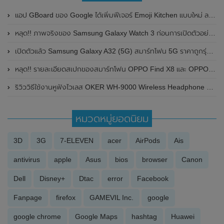
แอป GBoard ของ Google ได้เพิ่มฟีเจอร์ Emoji Kitchen แบบใหม่ ลงบน Android
หลุด!! ภาพจริงของ Samsung Galaxy Watch 3 ก่อนการเปิดตัวอย่างเป็นทางการ
เปิดตัวแล้ว Samsung Galaxy A32 (5G) สมาร์ทโฟน 5G ราคาถูกรุ่นล่าสุดของ Samsung มาพร้อมชิปเซ็ต Dimensity 720 , กล้อง 4 ตัว 48MP และแบตสุดอึด 5000 mAh
หลุด!! รายละเอียดสเปกของสมาร์ทโฟน OPPO Find X8 และ OPPO Find X8 Pro คาดเปิดตัวทั่วโลกในเดือนตุลาคม 2024 นี้
ริวิววิธีใช้งานหูฟังไวเลส OKER WH-9000 Wireless Headphone 5 in 1
หมวดหมู่ยอดนิยม
3D
3G
7-ELEVEN
acer
AirPods
Ais
antivirus
apple
Asus
bios
browser
Canon
Dell
Disney+
Dtac
error
Facebook
Fanpage
firefox
GAMEVIL Inc.
google
google chrome
Google Maps
hashtag
Huawei