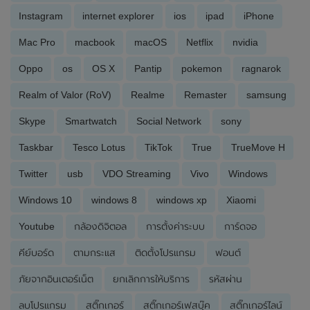
Instagram
internet explorer
ios
ipad
iPhone
Mac Pro
macbook
macOS
Netflix
nvidia
Oppo
os
OS X
Pantip
pokemon
ragnarok
Realm of Valor (RoV)
Realme
Remaster
samsung
Skype
Smartwatch
Social Network
sony
Taskbar
Tesco Lotus
TikTok
True
TrueMove H
Twitter
usb
VDO Streaming
Vivo
Windows
Windows 10
windows 8
windows xp
Xiaomi
Youtube
กล้องดิจิตอล
การตั้งค่าระบบ
การ์ดจอ
คีย์บอร์ด
ตามกระแส
ติดตั้งโปรแกรม
ฟอนต์
ภัยจากอินเตอร์เน็ต
ยกเลิกการให้บริการ
รหัสผ่าน
ลบโปรแกรม
สติ๊กเกอร์
สติ๊กเกอร์เฟสบุ๊ค
สติ๊กเกอร์ไลน์