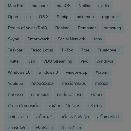
Mac Pro
macbook
macOS
Netflix
nvidia
Oppo
os
OS X
Pantip
pokemon
ragnarok
Realm of Valor (RoV)
Realme
Remaster
samsung
Skype
Smartwatch
Social Network
sony
Taskbar
Tesco Lotus
TikTok
True
TrueMove H
Twitter
usb
VDO Streaming
Vivo
Windows
Windows 10
windows 8
windows xp
Xiaomi
Youtube
กล้องดิจิตอล
การตั้งค่าระบบ
การ์ดจอ
คีย์บอร์ด
ตามกระแส
ติดตั้งโปรแกรม
ฟอนต์
ภัยจากอินเตอร์เน็ต
ยกเลิกการให้บริการ
รหัสผ่าน
ลบโปรแกรม
สติ๊กเกอร์
สติ๊กเกอร์เฟสบุ๊ค
สติ๊กเกอร์ไลน์
สมาร์ทโฟน
หูฟังไร้สาย
อินเตอร์เนต