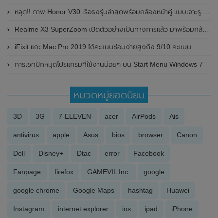
หลุด!! ภาพ Honor V30 เรือธงรุ่นล่าสุดพร้อมกล้องหน้าคู่ แบบเจาะรู รองรับกล้องหน้าคู่
Realme X3 SuperZoom เปิดตัวอย่างเป็นทางการแล้ว มาพร้อมกล้องถ่ายรูปซูม Optical 5 เท่า และซิปเซ็ต Snapdragon 855+
iFixit แกะ Mac Pro 2019 ได้คะแนนซ่อมง่ายสูงถึง 9/10 คะแนน
การเซทปักหมุดโปรแกรมที่ใช้งานบ่อยๆ บน Start Menu Windows 7
หมวดหมู่ยอดนิยม
3D
3G
7-ELEVEN
acer
AirPods
Ais
antivirus
apple
Asus
bios
browser
Canon
Dell
Disney+
Dtac
error
Facebook
Fanpage
firefox
GAMEVIL Inc.
google
google chrome
Google Maps
hashtag
Huawei
Instagram
internet explorer
ios
ipad
iPhone