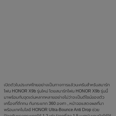
เปิดตัวในประเทศไทยอย่างเป็นทางการแล้วนะครับสำหรับสมาร์ท
โฟน HONOR X9b รุ่นใหม่ โดยสมาร์ทโฟน HONOR X9b รุ่นนี้
มาพร้อมกับจุดเด่นหลากหลายอย่างไม่ว่าจะเป็นดีไซน์ของตัว
เครื่องที่ถึกทน กันกระแทก 360 องศา , หน้าจอแสดงผลที่มา
พร้อมเทคโนโลยี HONOR Ultra-Bounce Anti Drop ช่วย
ป้องกันแรงกระแทกได้ 1.2 เท่า (จากที่สูง 1.5 เมตร) แถมยังได้ใช้