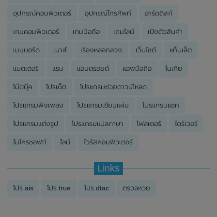
อุปกรณ์คอมพิวเตอร์
อุปกรณ์โทรศัพท์
ฮาร์ดดิสก์
เกมคอมพิวเตอร์
เกมมือถือ
เกมไลน์
เปิดตัวสินค้า
เมนบอร์ด
เมาส์
เรื่องหลอกลวง
เว็บไซต์
แท็บเล็ต
แบตเตอรี่
แรม
แอนดรอยด์
แอพมือถือ
โนเกีย
โน๊ตบุ๊ค
โปรเน็ต
โปรแกรมช่วยดาวน์โหลด
โปรแกรมฟังเพลง
โปรแกรมเขียนแผ่น
โปรแกรมแชท
โปรแกรมแต่งรูป
โปรแกรมแปลภาษา
โฟลเดอร์
ไดร์เวอร์
ไมโครซอฟท์
ไลน์
ไวรัสคอมพิวเตอร์
Links
โปร ais
โปร true
โปร dtac
ตรวจหวย