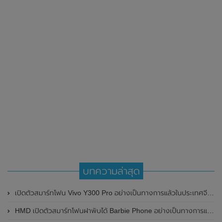
บทความล่าสุด
เปิดตัวสมาร์ทโฟน Vivo Y300 Pro อย่างเป็นทางการแล้วในประเทศจีน มาพร้อมดีไซน์พรีเมี่ยม ทนทาน และแบตเตอรี่สุดอึดขนาดใหญ่ 6,500mAh พร้อมรองรับการชาร์จไว 80W
HMD เปิดตัวสมาร์ทโฟนฝาพับได้ Barbie Phone อย่างเป็นทางการแล้ว มาพร้อมธีมสีชมพูสดใส