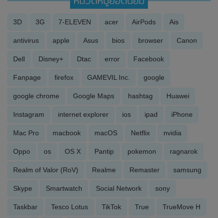
หมวดหมู่ยอดนิยม
3D
3G
7-ELEVEN
acer
AirPods
Ais
antivirus
apple
Asus
bios
browser
Canon
Dell
Disney+
Dtac
error
Facebook
Fanpage
firefox
GAMEVIL Inc.
google
google chrome
Google Maps
hashtag
Huawei
Instagram
internet explorer
ios
ipad
iPhone
Mac Pro
macbook
macOS
Netflix
nvidia
Oppo
os
OS X
Pantip
pokemon
ragnarok
Realm of Valor (RoV)
Realme
Remaster
samsung
Skype
Smartwatch
Social Network
sony
Taskbar
Tesco Lotus
TikTok
True
TrueMove H