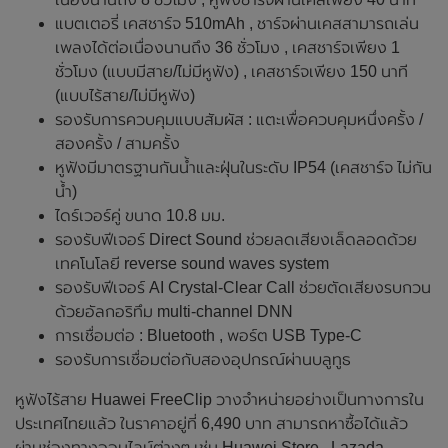
แบตเตอรี่ เคสชาร์จ 510mAh , ชาร์จผ่านเคสสามารถเล่น
เพลงได้ต่อเนื่องนานถึง 36 ชั่วโมง , เคสชาร์จเพียง 1
ชั่วโมง (แบบมีสาย/ไม่มีหูฟัง) , เคสชาร์จเพียง 150 นาที
(แบบไร้สาย/ไม่มีหูฟัง)
รองรับการควบคุมแบบสัมผัส : แตะเพื่อควบคุมหนึ่งครั้ง /
สองครั้ง / สามครั้ง
หูฟังมีมาตรฐานกันน้ำและฝุ่นในระดับ IP54 (เคสชาร์จ ไม่กัน
น้ำ)
ไดร์เวอร์คู่ ขนาด 10.8 มม.
รองรับฟีเจอร์ Direct Sound ช่วยลดเสียงเล็ดลอดด้วย
เทคโนโลยี reverse sound waves system
รองรับฟีเจอร์ AI Crystal-Clear Call ช่วยตัดเสียงรบกวน
ด้วยอัลกอริทึม multi-channel DNN
การเชื่อมต่อ : Bluetooth , พอร์ต USB Type-C
รองรับการเชื่อมต่อกับสองอุปกรณ์ผ่านบลูทูธ
หูฟังไร้สาย Huawei FreeClip วางจำหน่ายอย่างเป็นทางการใน
ประเทศไทยแล้ว ในราคาอยู่ที่ 6,490 บาท สามารถหาซื้อได้แล้ว
ผ่านช่องทางออนไลน์ต่างๆ เช่น Huawei Store , Lazada ,