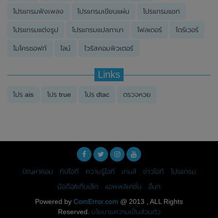
โปรแกรมฟังเพลง
โปรแกรมเขียนแผ่น
โปรแกรมแชท
โปรแกรมแต่งรูป
โปรแกรมแปลภาษา
โฟลเดอร์
ไดร์เวอร์
ไมโครซอฟท์
ไลน์
ไวรัสคอมพิวเตอร์
Links
โปร ais
โปร true
โปร dtac
ตรวจหวย
ปัญหาคอม
ทิปไอที
ความรู้ไอที
เกมส์
ข่าวไอที
โปรแกรม
มือถือ/แท็บเล็ต
แอพพลิเคชั่น
อื่นๆ
Powered by
ComError.com
@ 2013 , ALL Rights
Reserved.
นโยบายความเป็นส่วนตัว