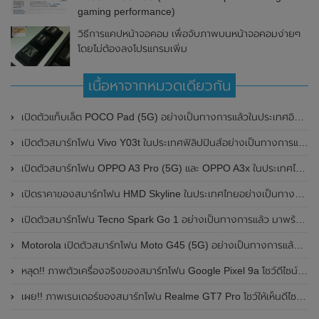
gaming performance)
วิธีการแคปหน้าจอคอม เพื่อจับภาพบนหน้าจอคอมง่ายๆ
โดยไม่ต้องลงโปรแกรมเพิ่ม
เนื้อหาจากหมวดเดียวกัน
เปิดตัวแท็บเล็ต POCO Pad (5G) อย่างเป็นทางการแล้วในประเทศอินเดีย มาพร้อมชิปเซ็ต Snapdragon 7s Gen 2 ของ Qualcomm และรองรับเครือข่าย 5G
เปิดตัวสมาร์ทโฟน Vivo Y03t ในประเทศฟิลิปปินส์อย่างเป็นทางการแล้ว มาพร้อมชิปเซ็ต Unisoc T612 , กล้องหลัง ความละเอียด 13MP , แบตเตอรี่ 5,000mAh และหน้าจอแสดงผล LCD / 90Hz
เปิดตัวสมาร์ทโฟน OPPO A3 Pro (5G) และ OPPO A3x ในประเทศไทยอย่างเป็นทางการแล้ว ในราคาเริ่มต้นเพียง 3,999 บาท
เปิดราคาของสมาร์ทโฟน HMD Skyline ในประเทศไทยอย่างเป็นทางการแล้ว ราคา 14,990 บาท
เปิดตัวสมาร์ทโฟน Tecno Spark Go 1 อย่างเป็นทางการแล้ว มาพร้อมหน้าจอแสดงผล LCD / 120Hz , แบตเตอรี่ 5,000mAh และใช้ชิปเซ็ต Unisoc
Motorola เปิดตัวสมาร์ทโฟน Moto G45 (5G) อย่างเป็นทางการแล้วในอินเดีย
หลุด!! ภาพตัวเครื่องจริงของสมาร์ทโฟน Google Pixel 9a โชว์ดีไซน์ใหม่ กล้องหลังแบนราบ ไม่มีกรอบของกล้องแล้ว
เผย!! ภาพเรนเดอร์ของสมาร์ทโฟน Realme GT7 Pro โชว์ให้เห็นดีไซน์ใหม่ พร้อมเผยรายละเอียดสเปกที่สำคัญบางส่วน