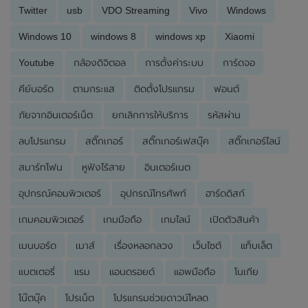
Twitter
usb
VDO Streaming
Vivo
Windows
Windows 10
windows 8
windows xp
Xiaomi
Youtube
กล้องดิจิตอล
การตั้งค่าระบบ
การ์ดจอ
คีย์บอร์ด
ตามกระแส
ติดตั้งโปรแกรม
ฟอนต์
ภัยจากอินเตอร์เน็ต
ยกเลิกการให้บริการ
รหัสผ่าน
ลบโปรแกรม
สติ๊กเกอร์
สติ๊กเกอร์เฟสบุ๊ค
สติ๊กเกอร์ไลน์
สมาร์ทโฟน
หูฟังไร้สาย
อินเตอร์เนต
อุปกรณ์คอมพิวเตอร์
อุปกรณ์โทรศัพท์
ฮาร์ดดิสก์
เกมคอมพิวเตอร์
เกมมือถือ
เกมไลน์
เปิดตัวสินค้า
เมนบอร์ด
เมาส์
เรื่องหลอกลวง
เว็บไซต์
แท็บเล็ต
แบตเตอรี่
แรม
แอนดรอยด์
แอพมือถือ
โนเกีย
โน๊ตบุ๊ค
โปรเน็ต
โปรแกรมช่วยดาวน์โหลด