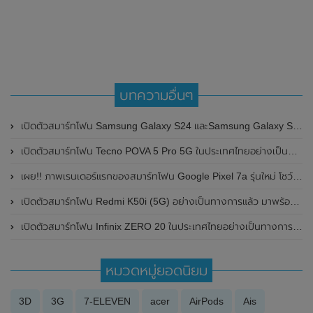
บทความอื่นๆ
เปิดตัวสมาร์ทโฟน Samsung Galaxy S24 และSamsung Galaxy S24+ อย่างเป็นทางการแล้วในประเทศไทย ในราคาเริ่มต้นที่ 33,900 บาท
เปิดตัวสมาร์ทโฟน Tecno POVA 5 Pro 5G ในประเทศไทยอย่างเป็นทางการแล้ว ดีไซน์ฝาหลังมีไฟ LED มาพร้อมชิปเซ็ต MediaTek Dimensity 6080 และแบตเตอรี่สุดอึดขนาดใหญ่ 5,000mAh
เผย!! ภาพเรนเดอร์แรกของสมาร์ทโฟน Google Pixel 7a รุ่นใหม่ โชว์ดีไซน์ของตัวเครื่องรอบด้าน
เปิดตัวสมาร์ทโฟน Redmi K50i (5G) อย่างเป็นทางการแล้ว มาพร้อมชิป Dimensity 8100 และหน้าจอแสดงผล 144Hz , LCD
เปิดตัวสมาร์ทโฟน Infinix ZERO 20 ในประเทศไทยอย่างเป็นทางการแล้ว มาพร้อมกับกล้องหน้าความละเอียดสูงถึง 60MP พร้อมออโต้โฟกัสและระบบกันสั่น OIS
หมวดหมู่ยอดนิยม
3D
3G
7-ELEVEN
acer
AirPods
Ais