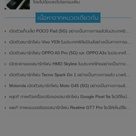
โดยไม่ต้องลงโปรแกรมเพิ่ม
เนื้อหาจากหมวดเดียวกัน
เปิดตัวแท็บเล็ต POCO Pad (5G) อย่างเป็นทางการแล้วในประเทศอินเดีย มาพร้อมชิปเซ็ต Snapdragon 7s Gen 2 ของ Qualcomm และรองรับเครือข่าย 5G
เปิดตัวสมาร์ทโฟน Vivo Y03t ในประเทศฟิลิปปินส์อย่างเป็นทางการแล้ว มาพร้อมชิปเซ็ต Unisoc T612 , กล้องหลัง ความละเอียด 13MP , แบตเตอรี่ 5,000mAh และหน้าจอแสดงผล LCD / 90Hz
เปิดตัวสมาร์ทโฟน OPPO A3 Pro (5G) และ OPPO A3x ในประเทศไทยอย่างเป็นทางการแล้ว ในราคาเริ่มต้นเพียง 3,999 บาท
เปิดราคาของสมาร์ทโฟน HMD Skyline ในประเทศไทยอย่างเป็นทางการแล้ว ราคา 14,990 บาท
เปิดตัวสมาร์ทโฟน Tecno Spark Go 1 อย่างเป็นทางการแล้ว มาพร้อมหน้าจอแสดงผล LCD / 120Hz , แบตเตอรี่ 5,000mAh และใช้ชิปเซ็ต Unisoc
Motorola เปิดตัวสมาร์ทโฟน Moto G45 (5G) อย่างเป็นทางการแล้วในอินเดีย
หลุด!! ภาพตัวเครื่องจริงของสมาร์ทโฟน Google Pixel 9a โชว์ดีไซน์ใหม่ กล้องหลังแบนราบ ไม่มีกรอบของกล้องแล้ว
เผย!! ภาพเรนเดอร์ของสมาร์ทโฟน Realme GT7 Pro โชว์ให้เห็นดีไซน์ใหม่ พร้อมเผยรายละเอียดสเปกที่สำคัญบางส่วน