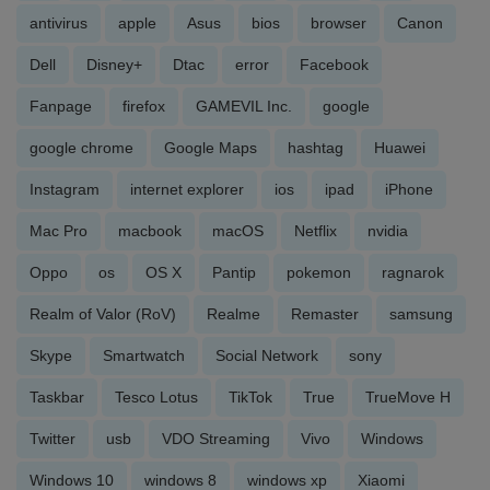
antivirus
apple
Asus
bios
browser
Canon
Dell
Disney+
Dtac
error
Facebook
Fanpage
firefox
GAMEVIL Inc.
google
google chrome
Google Maps
hashtag
Huawei
Instagram
internet explorer
ios
ipad
iPhone
Mac Pro
macbook
macOS
Netflix
nvidia
Oppo
os
OS X
Pantip
pokemon
ragnarok
Realm of Valor (RoV)
Realme
Remaster
samsung
Skype
Smartwatch
Social Network
sony
Taskbar
Tesco Lotus
TikTok
True
TrueMove H
Twitter
usb
VDO Streaming
Vivo
Windows
Windows 10
windows 8
windows xp
Xiaomi