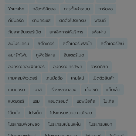
Youtube
กล้องดิจิตอล
การตั้งค่าระบบ
การ์ดจอ
คีย์บอร์ด
ตามกระแส
ติดตั้งโปรแกรม
ฟอนต์
ภัยจากอินเตอร์เน็ต
ยกเลิกการให้บริการ
รหัสผ่าน
ลบโปรแกรม
สติ๊กเกอร์
สติ๊กเกอร์เฟสบุ๊ค
สติ๊กเกอร์ไลน์
สมาร์ทโฟน
หูฟังไร้สาย
อินเตอร์เนต
อุปกรณ์คอมพิวเตอร์
อุปกรณ์โทรศัพท์
ฮาร์ดดิสก์
เกมคอมพิวเตอร์
เกมมือถือ
เกมไลน์
เปิดตัวสินค้า
เมนบอร์ด
เมาส์
เรื่องหลอกลวง
เว็บไซต์
แท็บเล็ต
แบตเตอรี่
แรม
แอนดรอยด์
แอพมือถือ
โนเกีย
โน๊ตบุ๊ค
โปรเน็ต
โปรแกรมช่วยดาวน์โหลด
โปรแกรมฟังเพลง
โปรแกรมเขียนแผ่น
โปรแกรมแชท
โปรแกรมแต่งรูป
โปรแกรมแปลภาษา
โฟลเดอร์
ไดร์เวอร์