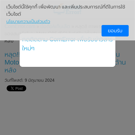
เว็บไซต์นี้ใช้คุกกี้ เพื่อพัฒนา และเพิ่มประสบการณ์ที่ดีในการใช้
เว็บไซต์
นโยบายความเป็นส่วนตัว
ComError.com
»
มือถือ/แท็บเล็ต
» หลุด!! ภาพเรนเดอร์ทางการ
ยอมรับ
ของสมาร์ทโฟน Moto G85 (5G) โชว์ดีไซน์ทั้งด้านหน้าและด้าน
กดติดตาม ComError เพื่อรับข่าวสาร
หลัง
ใหม่ๆ
หลุด!! ภาพเรนเดอร์ทางการของสมาร์ทโฟน
Moto G85 (5G) โชว์ดีไซน์ทั้งด้านหน้าและด้าน
หลัง
วันที่โพสต์: 9 มิถุนายน 2024