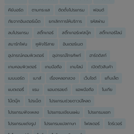
คีย์บอร์ด
ตามกระแส
ติดตั้งโปรแกรม
ฟอนต์
ภัยจากอินเตอร์เน็ต
ยกเลิกการให้บริการ
รหัสผ่าน
ลบโปรแกรม
สติ๊กเกอร์
สติ๊กเกอร์เฟสบุ๊ค
สติ๊กเกอร์ไลน์
สมาร์ทโฟน
หูฟังไร้สาย
อินเตอร์เนต
อุปกรณ์คอมพิวเตอร์
อุปกรณ์โทรศัพท์
ฮาร์ดดิสก์
เกมคอมพิวเตอร์
เกมมือถือ
เกมไลน์
เปิดตัวสินค้า
เมนบอร์ด
เมาส์
เรื่องหลอกลวง
เว็บไซต์
แท็บเล็ต
แบตเตอรี่
แรม
แอนดรอยด์
แอพมือถือ
โนเกีย
โน๊ตบุ๊ค
โปรเน็ต
โปรแกรมช่วยดาวน์โหลด
โปรแกรมฟังเพลง
โปรแกรมเขียนแผ่น
โปรแกรมแชท
โปรแกรมแต่งรูป
โปรแกรมแปลภาษา
โฟลเดอร์
ไดร์เวอร์