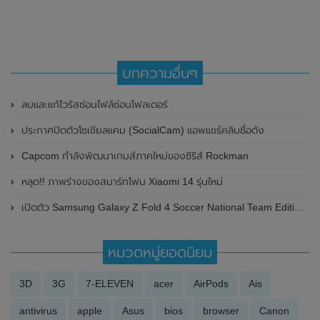
บทความอื่นๆ
ลบและแก้ไวรัสซ่อนไฟล์ซ่อนโฟลเดอร์
ประกาศปิดตัวโซเชียลแคม (SocialCam) แอพแชร์คลิบชื่อดัง
Capcom กำลังพัฒนาเกมส์ภาคใหม่ของซีรีส์ Rockman
หลุด!! ภาพร่างของสมาร์ทโฟน Xiaomi 14 รุ่นใหม่
เปิดตัว Samsung Galaxy Z Fold 4 Soccer National Team Edition รุ่นพิเศษพร้อมแถม Samsung Galaxy Watch 5 Pro ฉลองฟุตบอลทีมชาติเกาหลีผ่านเข้ารอบฟุตบอลโลก 2022
หมวดหมู่ยอดนิยม
3D
3G
7-ELEVEN
acer
AirPods
Ais
antivirus
apple
Asus
bios
browser
Canon