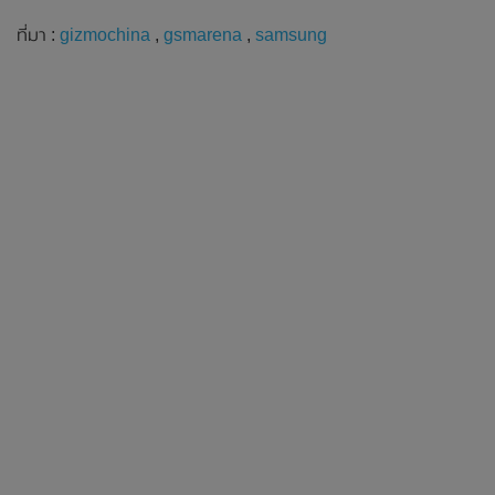
ที่มา :
gizmochina
,
gsmarena
,
samsung