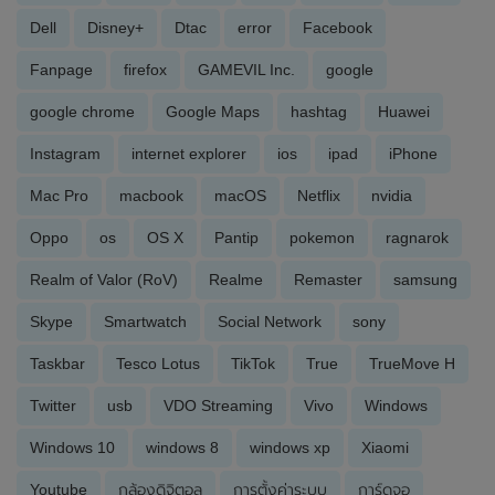
Dell
Disney+
Dtac
error
Facebook
Fanpage
firefox
GAMEVIL Inc.
google
google chrome
Google Maps
hashtag
Huawei
Instagram
internet explorer
ios
ipad
iPhone
Mac Pro
macbook
macOS
Netflix
nvidia
Oppo
os
OS X
Pantip
pokemon
ragnarok
Realm of Valor (RoV)
Realme
Remaster
samsung
Skype
Smartwatch
Social Network
sony
Taskbar
Tesco Lotus
TikTok
True
TrueMove H
Twitter
usb
VDO Streaming
Vivo
Windows
Windows 10
windows 8
windows xp
Xiaomi
Youtube
กล้องดิจิตอล
การตั้งค่าระบบ
การ์ดจอ