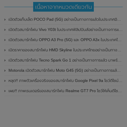
เนื้อหาจากหมวดเดียวกัน
เปิดตัวแท็บเล็ต POCO Pad (5G) อย่างเป็นทางการแล้วในประเทศอินเดีย มาพร้อมชิปเซ็ต Snapdragon 7s Gen 2 ของ Qualcomm และรองรับเครือข่าย 5G
เปิดตัวสมาร์ทโฟน Vivo Y03t ในประเทศฟิลิปปินส์อย่างเป็นทางการแล้ว มาพร้อมชิปเซ็ต Unisoc T612 , กล้องหลัง ความละเอียด 13MP , แบตเตอรี่ 5,000mAh และหน้าจอแสดงผล LCD / 90Hz
เปิดตัวสมาร์ทโฟน OPPO A3 Pro (5G) และ OPPO A3x ในประเทศไทยอย่างเป็นทางการแล้ว ในราคาเริ่มต้นเพียง 3,999 บาท
เปิดราคาของสมาร์ทโฟน HMD Skyline ในประเทศไทยอย่างเป็นทางการแล้ว ราคา 14,990 บาท
เปิดตัวสมาร์ทโฟน Tecno Spark Go 1 อย่างเป็นทางการแล้ว มาพร้อมหน้าจอแสดงผล LCD / 120Hz , แบตเตอรี่ 5,000mAh และใช้ชิปเซ็ต Unisoc
Motorola เปิดตัวสมาร์ทโฟน Moto G45 (5G) อย่างเป็นทางการแล้วในอินเดีย
หลุด!! ภาพตัวเครื่องจริงของสมาร์ทโฟน Google Pixel 9a โชว์ดีไซน์ใหม่ กล้องหลังแบนราบ ไม่มีกรอบของกล้องแล้ว
เผย!! ภาพเรนเดอร์ของสมาร์ทโฟน Realme GT7 Pro โชว์ให้เห็นดีไซน์ใหม่ พร้อมเผยรายละเอียดสเปกที่สำคัญบางส่วน