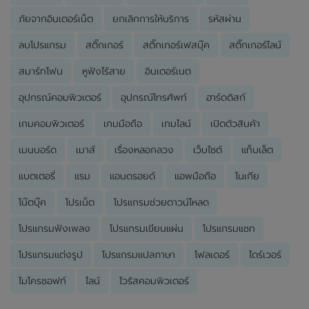
ภัยจากอินเตอร์เน็ต
ยกเลิกการให้บริการ
รหัสผ่าน
ลบโปรแกรม
สติ๊กเกอร์
สติ๊กเกอร์เฟสบุ๊ค
สติ๊กเกอร์ไลน์
สมาร์ทโฟน
หูฟังไร้สาย
อินเตอร์เนต
อุปกรณ์คอมพิวเตอร์
อุปกรณ์โทรศัพท์
ฮาร์ดดิสก์
เกมคอมพิวเตอร์
เกมมือถือ
เกมไลน์
เปิดตัวสินค้า
เมนบอร์ด
เมาส์
เรื่องหลอกลวง
เว็บไซต์
แท็บเล็ต
แบตเตอรี่
แรม
แอนดรอยด์
แอพมือถือ
โนเกีย
โน๊ตบุ๊ค
โปรเน็ต
โปรแกรมช่วยดาวน์โหลด
โปรแกรมฟังเพลง
โปรแกรมเขียนแผ่น
โปรแกรมแชท
โปรแกรมแต่งรูป
โปรแกรมแปลภาษา
โฟลเดอร์
ไดร์เวอร์
ไมโครซอฟท์
ไลน์
ไวรัสคอมพิวเตอร์