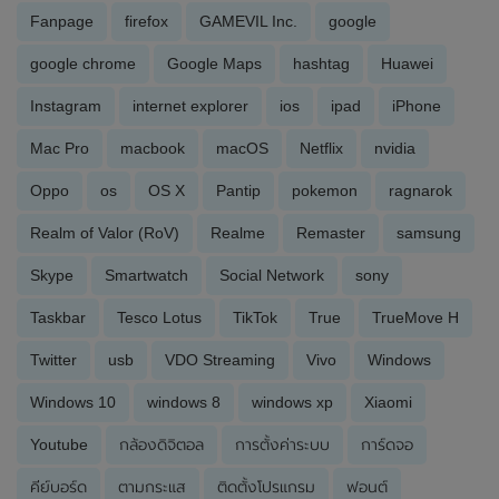
Fanpage
firefox
GAMEVIL Inc.
google
google chrome
Google Maps
hashtag
Huawei
Instagram
internet explorer
ios
ipad
iPhone
Mac Pro
macbook
macOS
Netflix
nvidia
Oppo
os
OS X
Pantip
pokemon
ragnarok
Realm of Valor (RoV)
Realme
Remaster
samsung
Skype
Smartwatch
Social Network
sony
Taskbar
Tesco Lotus
TikTok
True
TrueMove H
Twitter
usb
VDO Streaming
Vivo
Windows
Windows 10
windows 8
windows xp
Xiaomi
Youtube
กล้องดิจิตอล
การตั้งค่าระบบ
การ์ดจอ
คีย์บอร์ด
ตามกระแส
ติดตั้งโปรแกรม
ฟอนต์