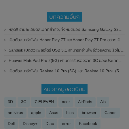
บทความอื่นๆ
หลุด!! รายละเอียดสเปกที่สำคัญทั้งหมดของ Samsung Galaxy S21 Series พร้อมเผยวันวันเปิดตัวอย่างเป็นทางการ
เปิดตัวสมาร์ทโฟน Honor Play 7T และHonor Play 7T Pro อย่างเป็นทางการแล้วในประเทศจีน มาพร้อมหน้าจอแสดงผล 90Hz และชิปเซ็ต Dimensity 6020
Sandisk เปิดตัวแฟลซไดร์ USB 3.1 สามารถอ่านไฟล์ด้วยความเร็วไม่น้อยหน้า SSD
Huawei MatePad Pro 2(5G) ผ่านการรับรองจาก 3C ของประเทศจีนแล้ว มาพร้อมรองรับการชาร์จไว 40W
เปิดตัวสมาร์ทโฟน Realme 10 Pro (5G) และ Realme 10 Pro+ (5G) อย่างเป็นทางการในประเทศไทยแล้ว ราคาเริ่มต้นเพียง 11,999 บาท
หมวดหมู่ยอดนิยม
3D
3G
7-ELEVEN
acer
AirPods
Ais
antivirus
apple
Asus
bios
browser
Canon
Dell
Disney+
Dtac
error
Facebook