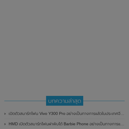
บทความล่าสุด
เปิดตัวสมาร์ทโฟน Vivo Y300 Pro อย่างเป็นทางการแล้วในประเทศจีน มาพร้อมดีไซน์พรีเมี่ยม ทนทาน และแบตเตอรี่สุดอึดขนาดใหญ่ 6,500mAh พร้อมรองรับการชาร์จไว 80W
HMD เปิดตัวสมาร์ทโฟนฝาพับได้ Barbie Phone อย่างเป็นทางการแล้ว มาพร้อมธีมสีชมพูสดใส