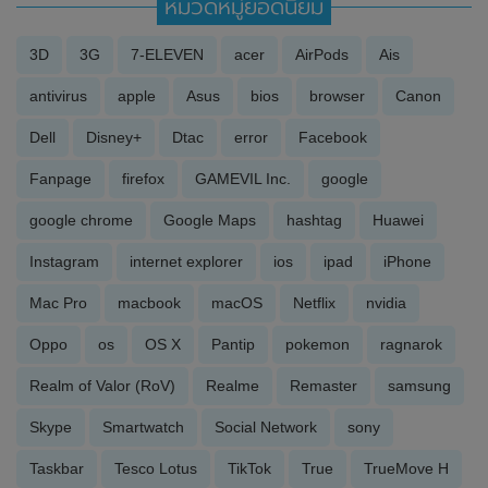
หมวดหมู่ยอดนิยม
3D
3G
7-ELEVEN
acer
AirPods
Ais
antivirus
apple
Asus
bios
browser
Canon
Dell
Disney+
Dtac
error
Facebook
Fanpage
firefox
GAMEVIL Inc.
google
google chrome
Google Maps
hashtag
Huawei
Instagram
internet explorer
ios
ipad
iPhone
Mac Pro
macbook
macOS
Netflix
nvidia
Oppo
os
OS X
Pantip
pokemon
ragnarok
Realm of Valor (RoV)
Realme
Remaster
samsung
Skype
Smartwatch
Social Network
sony
Taskbar
Tesco Lotus
TikTok
True
TrueMove H