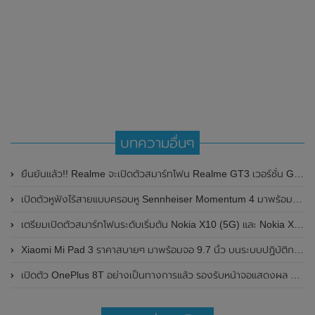
บทความอื่นๆ
ยืนยันแล้ว!! Realme จะเปิดตัวสมาร์ทโฟน Realme GT3 เวอร์ชั่น Global ในวันที่ 28 กุมภาพันธ์ 2023 นี้
เปิดตัวหูฟังไร้สายแบบครอบหู Sennheiser Momentum 4 มาพร้อมดีไซน์พับเก็บได้ , รองรับ ANC และแบตเตอรี่ใช้งานได้ยาวนานถึง 60 ชั่วโมง
เตรียมเปิดตัวสมาร์ทโฟนระดับเริ่มต้น Nokia X10 (5G) และ Nokia X20 (5G) รุ่นใหม่ ในวันที่ 8 เดือนเมษายน 2021 นี้ พร้อมเผยรายละเอียดสเปกบางส่วนและราคา
Xiaomi Mi Pad 3 ราคาสบายๆ มาพร้อมจอ 9.7 นิ้ว บนระบบปฏิบัติการ Windows 10
เปิดตัว OnePlus 8T อย่างเป็นทางการแล้ว รองรับหน้าจอแสดงผล 120Hz พร้อมโหมด Always On และระบบชาร์จไวที่ 65W