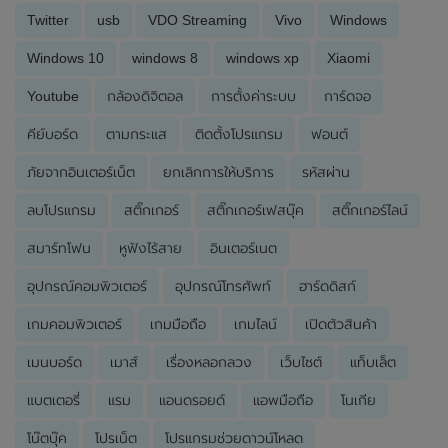
Twitter
usb
VDO Streaming
Vivo
Windows
Windows 10
windows 8
windows xp
Xiaomi
Youtube
กล้องดิจิตอล
การตั้งค่าระบบ
การ์ดจอ
คีย์บอร์ด
ตามกระแส
ติดตั้งโปรแกรม
ฟอนต์
ภัยจากอินเตอร์เน็ต
ยกเลิกการให้บริการ
รหัสผ่าน
ลบโปรแกรม
สติ๊กเกอร์
สติ๊กเกอร์เฟสบุ๊ค
สติ๊กเกอร์ไลน์
สมาร์ทโฟน
หูฟังไร้สาย
อินเตอร์เนต
อุปกรณ์คอมพิวเตอร์
อุปกรณ์โทรศัพท์
ฮาร์ดดิสก์
เกมคอมพิวเตอร์
เกมมือถือ
เกมไลน์
เปิดตัวสินค้า
เมนบอร์ด
เมาส์
เรื่องหลอกลวง
เว็บไซต์
แท็บเล็ต
แบตเตอรี่
แรม
แอนดรอยด์
แอพมือถือ
โนเกีย
โน๊ตบุ๊ค
โปรเน็ต
โปรแกรมช่วยดาวน์โหลด