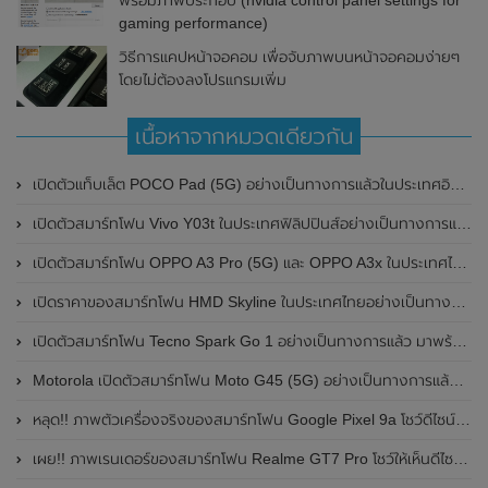
พร้อมภาพประกอบ (nvidia control panel settings for
gaming performance)
วิธีการแคปหน้าจอคอม เพื่อจับภาพบนหน้าจอคอมง่ายๆ
โดยไม่ต้องลงโปรแกรมเพิ่ม
เนื้อหาจากหมวดเดียวกัน
เปิดตัวแท็บเล็ต POCO Pad (5G) อย่างเป็นทางการแล้วในประเทศอินเดีย มาพร้อมชิปเซ็ต Snapdragon 7s Gen 2 ของ Qualcomm และรองรับเครือข่าย 5G
เปิดตัวสมาร์ทโฟน Vivo Y03t ในประเทศฟิลิปปินส์อย่างเป็นทางการแล้ว มาพร้อมชิปเซ็ต Unisoc T612 , กล้องหลัง ความละเอียด 13MP , แบตเตอรี่ 5,000mAh และหน้าจอแสดงผล LCD / 90Hz
เปิดตัวสมาร์ทโฟน OPPO A3 Pro (5G) และ OPPO A3x ในประเทศไทยอย่างเป็นทางการแล้ว ในราคาเริ่มต้นเพียง 3,999 บาท
เปิดราคาของสมาร์ทโฟน HMD Skyline ในประเทศไทยอย่างเป็นทางการแล้ว ราคา 14,990 บาท
เปิดตัวสมาร์ทโฟน Tecno Spark Go 1 อย่างเป็นทางการแล้ว มาพร้อมหน้าจอแสดงผล LCD / 120Hz , แบตเตอรี่ 5,000mAh และใช้ชิปเซ็ต Unisoc
Motorola เปิดตัวสมาร์ทโฟน Moto G45 (5G) อย่างเป็นทางการแล้วในอินเดีย
หลุด!! ภาพตัวเครื่องจริงของสมาร์ทโฟน Google Pixel 9a โชว์ดีไซน์ใหม่ กล้องหลังแบนราบ ไม่มีกรอบของกล้องแล้ว
เผย!! ภาพเรนเดอร์ของสมาร์ทโฟน Realme GT7 Pro โชว์ให้เห็นดีไซน์ใหม่ พร้อมเผยรายละเอียดสเปกที่สำคัญบางส่วน