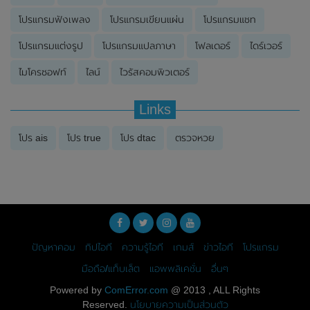
โปรแกรมฟังเพลง
โปรแกรมเขียนแผ่น
โปรแกรมแชท
โปรแกรมแต่งรูป
โปรแกรมแปลภาษา
โฟลเดอร์
ไดร์เวอร์
ไมโครซอฟท์
ไลน์
ไวรัสคอมพิวเตอร์
Links
โปร ais
โปร true
โปร dtac
ตรวจหวย
ปัญหาคอม
ทิปไอที
ความรู้ไอที
เกมส์
ข่าวไอที
โปรแกรม
มือถือ/แท็บเล็ต
แอพพลิเคชั่น
อื่นๆ
Powered by
ComError.com
@ 2013 , ALL Rights
Reserved.
นโยบายความเป็นส่วนตัว