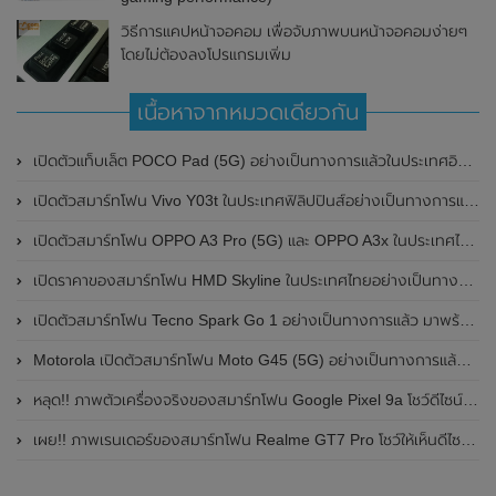
วิธีการแคปหน้าจอคอม เพื่อจับภาพบนหน้าจอคอมง่ายๆ
โดยไม่ต้องลงโปรแกรมเพิ่ม
เนื้อหาจากหมวดเดียวกัน
เปิดตัวแท็บเล็ต POCO Pad (5G) อย่างเป็นทางการแล้วในประเทศอินเดีย มาพร้อมชิปเซ็ต Snapdragon 7s Gen 2 ของ Qualcomm และรองรับเครือข่าย 5G
เปิดตัวสมาร์ทโฟน Vivo Y03t ในประเทศฟิลิปปินส์อย่างเป็นทางการแล้ว มาพร้อมชิปเซ็ต Unisoc T612 , กล้องหลัง ความละเอียด 13MP , แบตเตอรี่ 5,000mAh และหน้าจอแสดงผล LCD / 90Hz
เปิดตัวสมาร์ทโฟน OPPO A3 Pro (5G) และ OPPO A3x ในประเทศไทยอย่างเป็นทางการแล้ว ในราคาเริ่มต้นเพียง 3,999 บาท
เปิดราคาของสมาร์ทโฟน HMD Skyline ในประเทศไทยอย่างเป็นทางการแล้ว ราคา 14,990 บาท
เปิดตัวสมาร์ทโฟน Tecno Spark Go 1 อย่างเป็นทางการแล้ว มาพร้อมหน้าจอแสดงผล LCD / 120Hz , แบตเตอรี่ 5,000mAh และใช้ชิปเซ็ต Unisoc
Motorola เปิดตัวสมาร์ทโฟน Moto G45 (5G) อย่างเป็นทางการแล้วในอินเดีย
หลุด!! ภาพตัวเครื่องจริงของสมาร์ทโฟน Google Pixel 9a โชว์ดีไซน์ใหม่ กล้องหลังแบนราบ ไม่มีกรอบของกล้องแล้ว
เผย!! ภาพเรนเดอร์ของสมาร์ทโฟน Realme GT7 Pro โชว์ให้เห็นดีไซน์ใหม่ พร้อมเผยรายละเอียดสเปกที่สำคัญบางส่วน