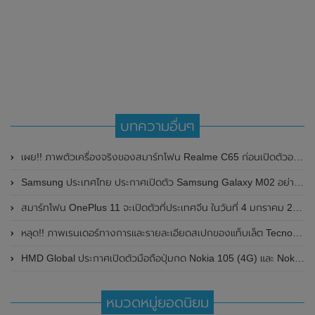
บทความอื่นๆ
เผย!! ภาพตัวเครื่องจริงของสมาร์ทโฟน Realme C65 ก่อนเปิดตัวอย่างเป็นทางการในวันที่ 4 เมษายน 2024 นี้
Samsung ประเทศไทย ประกาศเปิดตัว Samsung Galaxy M02 อย่างเป็นทางการในราคาเพียง 2,799 บาท
สมาร์ทโฟน OnePlus 11 จะเปิดตัวที่ประเทศจีน ในวันที่ 4 มกราคม 2023 นี้ มาพร้อมชิปเซ็ต Qualcomm Snapdragon 8 Gen 2 , RAM LPDDR5X สูงสุดขนาด 16GB และความจุ UFS 4.0 สูงสุดขนาด 512GB
หลุด!! ภาพเรนเดอร์ทางการและรายละเอียดสเปกของแท็บเล็ต Tecno Pad ลุ้นเปิดตัวในเร็วๆนี้
HMD Global ประกาศเปิดตัวมือถือปุ่มกด Nokia 105 (4G) และ Nokia 110 (4G) ในราคาที่ถูกสุดๆ
หมวดหมู่ยอดนิยม