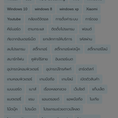
Windows 10
windows 8
windows xp
Xiaomi
Youtube
กล้องดิจิตอล
การตั้งค่าระบบ
การ์ดจอ
คีย์บอร์ด
ตามกระแส
ติดตั้งโปรแกรม
ฟอนต์
ภัยจากอินเตอร์เน็ต
ยกเลิกการให้บริการ
รหัสผ่าน
ลบโปรแกรม
สติ๊กเกอร์
สติ๊กเกอร์เฟสบุ๊ค
สติ๊กเกอร์ไลน์
สมาร์ทโฟน
หูฟังไร้สาย
อินเตอร์เนต
อุปกรณ์คอมพิวเตอร์
อุปกรณ์โทรศัพท์
ฮาร์ดดิสก์
เกมคอมพิวเตอร์
เกมมือถือ
เกมไลน์
เปิดตัวสินค้า
เมนบอร์ด
เมาส์
เรื่องหลอกลวง
เว็บไซต์
แท็บเล็ต
แบตเตอรี่
แรม
แอนดรอยด์
แอพมือถือ
โนเกีย
โน๊ตบุ๊ค
โปรเน็ต
โปรแกรมช่วยดาวน์โหลด