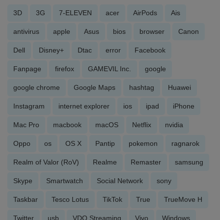
3D
3G
7-ELEVEN
acer
AirPods
Ais
antivirus
apple
Asus
bios
browser
Canon
Dell
Disney+
Dtac
error
Facebook
Fanpage
firefox
GAMEVIL Inc.
google
google chrome
Google Maps
hashtag
Huawei
Instagram
internet explorer
ios
ipad
iPhone
Mac Pro
macbook
macOS
Netflix
nvidia
Oppo
os
OS X
Pantip
pokemon
ragnarok
Realm of Valor (RoV)
Realme
Remaster
samsung
Skype
Smartwatch
Social Network
sony
Taskbar
Tesco Lotus
TikTok
True
TrueMove H
Twitter
usb
VDO Streaming
Vivo
Windows