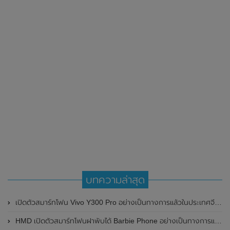
บทความล่าสุด
เปิดตัวสมาร์ทโฟน Vivo Y300 Pro อย่างเป็นทางการแล้วในประเทศจีน มาพร้อมดีไซน์พรีเมี่ยม ทนทาน และแบตเตอรี่สุดอึดขนาดใหญ่ 6,500mAh พร้อมรองรับการชาร์จไว 80W
HMD เปิดตัวสมาร์ทโฟนฝาพับได้ Barbie Phone อย่างเป็นทางการแล้ว มาพร้อมธีมสีชมพูสดใส