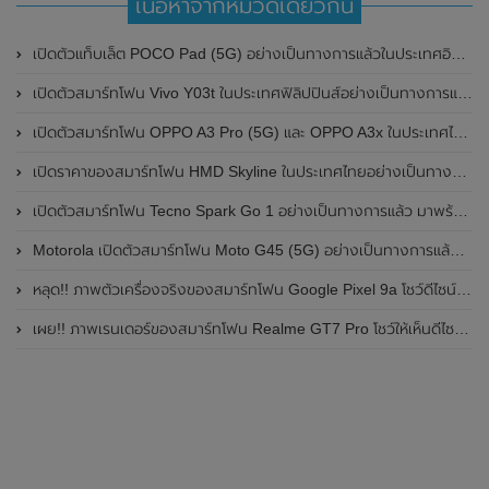
เนื้อหาจากหมวดเดียวกัน
เปิดตัวแท็บเล็ต POCO Pad (5G) อย่างเป็นทางการแล้วในประเทศอินเดีย มาพร้อมชิปเซ็ต Snapdragon 7s Gen 2 ของ Qualcomm และรองรับเครือข่าย 5G
เปิดตัวสมาร์ทโฟน Vivo Y03t ในประเทศฟิลิปปินส์อย่างเป็นทางการแล้ว มาพร้อมชิปเซ็ต Unisoc T612 , กล้องหลัง ความละเอียด 13MP , แบตเตอรี่ 5,000mAh และหน้าจอแสดงผล LCD / 90Hz
เปิดตัวสมาร์ทโฟน OPPO A3 Pro (5G) และ OPPO A3x ในประเทศไทยอย่างเป็นทางการแล้ว ในราคาเริ่มต้นเพียง 3,999 บาท
เปิดราคาของสมาร์ทโฟน HMD Skyline ในประเทศไทยอย่างเป็นทางการแล้ว ราคา 14,990 บาท
เปิดตัวสมาร์ทโฟน Tecno Spark Go 1 อย่างเป็นทางการแล้ว มาพร้อมหน้าจอแสดงผล LCD / 120Hz , แบตเตอรี่ 5,000mAh และใช้ชิปเซ็ต Unisoc
Motorola เปิดตัวสมาร์ทโฟน Moto G45 (5G) อย่างเป็นทางการแล้วในอินเดีย
หลุด!! ภาพตัวเครื่องจริงของสมาร์ทโฟน Google Pixel 9a โชว์ดีไซน์ใหม่ กล้องหลังแบนราบ ไม่มีกรอบของกล้องแล้ว
เผย!! ภาพเรนเดอร์ของสมาร์ทโฟน Realme GT7 Pro โชว์ให้เห็นดีไซน์ใหม่ พร้อมเผยรายละเอียดสเปกที่สำคัญบางส่วน