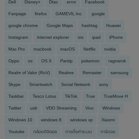
Dell
Disney+
Dtac
error
Facebook
Fanpage
firefox
GAMEVIL Inc.
google
google chrome
Google Maps
hashtag
Huawei
Instagram
internet explorer
ios
ipad
iPhone
Mac Pro
macbook
macOS
Netflix
nvidia
Oppo
os
OS X
Pantip
pokemon
ragnarok
Realm of Valor (RoV)
Realme
Remaster
samsung
Skype
Smartwatch
Social Network
sony
Taskbar
Tesco Lotus
TikTok
True
TrueMove H
Twitter
usb
VDO Streaming
Vivo
Windows
Windows 10
windows 8
windows xp
Xiaomi
Youtube
กล้องดิจิตอล
การตั้งค่าระบบ
การ์ดจอ