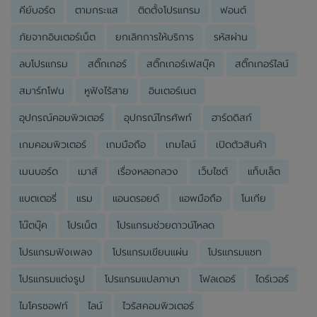
คีย์บอร์ด
ตามกระแส
ติดตั้งโปรแกรม
ฟอนต์
ภัยจากอินเตอร์เน็ต
ยกเลิกการให้บริการ
รหัสผ่าน
ลบโปรแกรม
สติ๊กเกอร์
สติ๊กเกอร์เฟสบุ๊ค
สติ๊กเกอร์ไลน์
สมาร์ทโฟน
หูฟังไร้สาย
อินเตอร์เนต
อุปกรณ์คอมพิวเตอร์
อุปกรณ์โทรศัพท์
ฮาร์ดดิสก์
เกมคอมพิวเตอร์
เกมมือถือ
เกมไลน์
เปิดตัวสินค้า
เมนบอร์ด
เมาส์
เรื่องหลอกลวง
เว็บไซต์
แท็บเล็ต
แบตเตอรี่
แรม
แอนดรอยด์
แอพมือถือ
โนเกีย
โน๊ตบุ๊ค
โปรเน็ต
โปรแกรมช่วยดาวน์โหลด
โปรแกรมฟังเพลง
โปรแกรมเขียนแผ่น
โปรแกรมแชท
โปรแกรมแต่งรูป
โปรแกรมแปลภาษา
โฟลเดอร์
ไดร์เวอร์
ไมโครซอฟท์
ไลน์
ไวรัสคอมพิวเตอร์