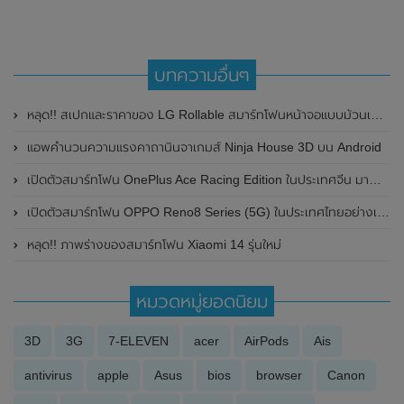
บทความอื่นๆ
หลุด!! สเปกและราคาของ LG Rollable สมาร์ทโฟนหน้าจอแบบม้วนเก็บได้ ขนาด 6.8 – 7.4 นิ้ว คาดเปิดตัวช่วงครึ่งแรกของปี 2021
แอพคำนวนความแรงคาถานินจาเกมส์ Ninja House 3D บน Android
เปิดตัวสมาร์ทโฟน OnePlus Ace Racing Edition ในประเทศจีน มาพร้อมจอ LCD ขนาด 6.59 นิ้ว 120Hz และชิปเซ็ต Dimensity 8100-Max
เปิดตัวสมาร์ทโฟน OPPO Reno8 Series (5G) ในประเทศไทยอย่างเป็นทางการ ในราคาเริ่มต้นเพียง 12,990 บาท
หลุด!! ภาพร่างของสมาร์ทโฟน Xiaomi 14 รุ่นใหม่
หมวดหมู่ยอดนิยม
3D
3G
7-ELEVEN
acer
AirPods
Ais
antivirus
apple
Asus
bios
browser
Canon