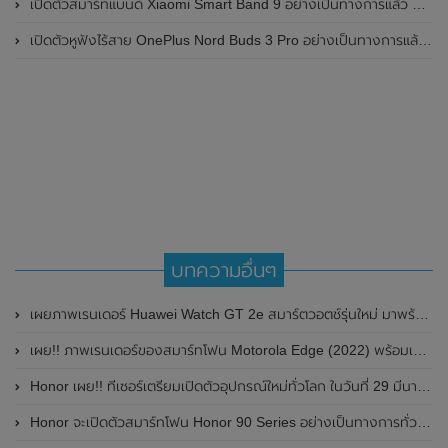
เปิดตัวสมาร์ทแบนด์ Xiaomi Smart Band 9 อย่างเป็นทางการแล้ว มาพร้อมหน้าจอ AMOLED ขนาด 1.62 นิ้ว , ตัวเรือนเป็นโลหะ และแบตเตอรี่สุดอึดสามารถใช้งานได้นานถึง 21 วัน
เปิดตัวหูฟังไร้สาย OnePlus Nord Buds 3 Pro อย่างเป็นทางการแล้ว มาพร้อมระบบตัดเสียงรบกวน (ANC) สามารถลดเสียงรบกวนได้ 49dB และแบตเตอรี่สุดอึดใช้งานได้นานสูงสุดถึง 44 ชั่วโมง
บทความอื่นๆ
เผยภาพเรนเดอร์ Huawei Watch GT 2e สมาร์ตวอตช์รุ่นใหม่ มาพร้อมแบตเตอรี่นานถึง 14 วัน
เผย!! ภาพเรนเดอร์ของสมาร์ทโฟน Motorola Edge (2022) พร้อมเผยรายละเอียดสเปก ก่อนเปิดตัวในเร็วๆนี้
Honor เผย!! ทีเซอร์เตรียมเปิดตัวอุปกรณ์ใหม่ทั่วโลก ในวันที่ 29 มีนาคม 2022 นี้
Honor จะเปิดตัวสมาร์ทโฟน Honor 90 Series อย่างเป็นทางการทั่วโลกที่ฝรั่งเศส ในวันที่ 6 กรกฎาคม 2023 นี้