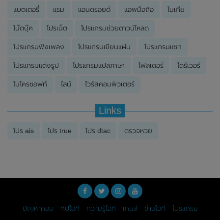
แบตเตอรี่
แรม
แอนดรอยด์
แอพมือถือ
โนเกีย
โน๊ตบุ๊ค
โปรเน็ต
โปรแกรมช่วยดาวน์โหลด
โปรแกรมฟังเพลง
โปรแกรมเขียนแผ่น
โปรแกรมแชท
โปรแกรมแต่งรูป
โปรแกรมแปลภาษา
โฟลเดอร์
ไดร์เวอร์
ไมโครซอฟท์
ไลน์
ไวรัสคอมพิวเตอร์
Links
โปร ais
โปร true
โปร dtac
ตรวจหวย
ปัญหาคอม
ทิปไอที
ความรู้ไอที
เกมส์
ข่าวไอที
โปรแกรม