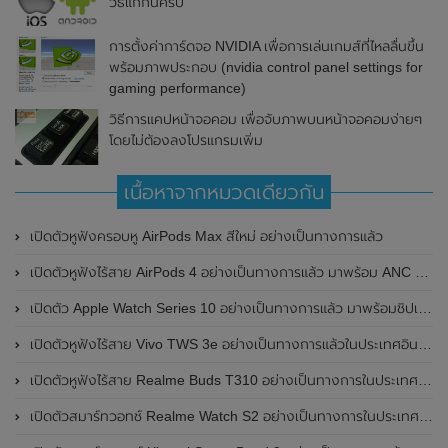
วิธีแก้กันครับ
การตั้งค่าการ์ดจอ NVIDIA เพื่อการเล่นเกมส์ที่ไหลลื่นขึ้น
พร้อมภาพประกอบ (nvidia control panel settings for
gaming performance)
วิธีการแคปหน้าจอคอม เพื่อจับภาพบนหน้าจอคอมง่ายๆ
โดยไม่ต้องลงโปรแกรมเพิ่ม
เนื้อหาจากหมวดเดียวกัน
เปิดตัวหูฟังครอบหู AirPods Max สีใหม่ อย่างเป็นทางการแล้ว
เปิดตัวหูฟังไร้สาย AirPods 4 อย่างเป็นทางการแล้ว มาพร้อม ANC และฟีเจอร์ใหม่มากมาย
เปิดตัว Apple Watch Series 10 อย่างเป็นทางการแล้ว มาพร้อมชิปเซ็ตรุ่น S10
เปิดตัวหูฟังไร้สาย Vivo TWS 3e อย่างเป็นทางการแล้วในประเทศอินเดีย มาพร้อมระบบตัดเสียงรบกวน ANC ที่ 30dB , ป้องกันฝุ่นและกันน้ำที่ระดับ IP54 , แบตเตอรี่สามารถใช้งานนานสูงสุด 36 ชั่วโมง
เปิดตัวหูฟังไร้สาย Realme Buds T310 อย่างเป็นทางการในประเทศอินเดีย มาพร้อมระบบตัดเสียงรบกวน ANC สูงสุด 46dB , เสียงรอบทิศทาง 360 องศา , แบตเตอรี่สามารถใช้งานได้นานสูงสุด 40 ชั่วโมง
เปิดตัวสมาร์ทวอทช์ Realme Watch S2 อย่างเป็นทางการในประเทศอินเดีย มาพร้อมตัวเรือนสแตนเลสสตีล , หน้าจอแสดงผล AMOLED ขนาด 1.43 นิ้ว , แบตเตอรี่ขนาดใหญ่ใช้งานได้นาน 20 วัน และรองรับคำสั่งเสียง Super AI Engine ที่ขับเคลื่อนโดย ChatGPT