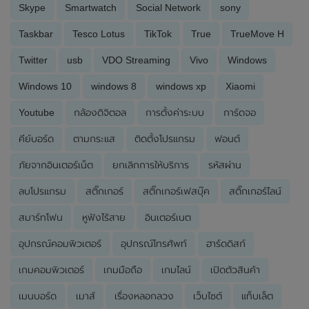
Skype
Smartwatch
Social Network
sony
Taskbar
Tesco Lotus
TikTok
True
TrueMove H
Twitter
usb
VDO Streaming
Vivo
Windows
Windows 10
windows 8
windows xp
Xiaomi
Youtube
กล้องดิจิตอล
การตั้งค่าระบบ
การ์ดจอ
คีย์บอร์ด
ตามกระแส
ติดตั้งโปรแกรม
ฟอนต์
ภัยจากอินเตอร์เน็ต
ยกเลิกการให้บริการ
รหัสผ่าน
ลบโปรแกรม
สติ๊กเกอร์
สติ๊กเกอร์เฟสบุ๊ค
สติ๊กเกอร์ไลน์
สมาร์ทโฟน
หูฟังไร้สาย
อินเตอร์เนต
อุปกรณ์คอมพิวเตอร์
อุปกรณ์โทรศัพท์
ฮาร์ดดิสก์
เกมคอมพิวเตอร์
เกมมือถือ
เกมไลน์
เปิดตัวสินค้า
เมนบอร์ด
เมาส์
เรื่องหลอกลวง
เว็บไซต์
แท็บเล็ต