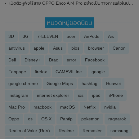
เปิดตัวหูฟังไร้สาย OPPO Enco Air4 Pro อย่างเป็นทางการแล้วในประเทศไทย ในราคาสุดคุ้มเพียง 2,999 บาท
หมวดหมู่ยอดนิยม
3D
3G
7-ELEVEN
acer
AirPods
Ais
antivirus
apple
Asus
bios
browser
Canon
Dell
Disney+
Dtac
error
Facebook
Fanpage
firefox
GAMEVIL Inc.
google
google chrome
Google Maps
hashtag
Huawei
Instagram
internet explorer
ios
ipad
iPhone
Mac Pro
macbook
macOS
Netflix
nvidia
Oppo
os
OS X
Pantip
pokemon
ragnarok
Realm of Valor (RoV)
Realme
Remaster
samsung