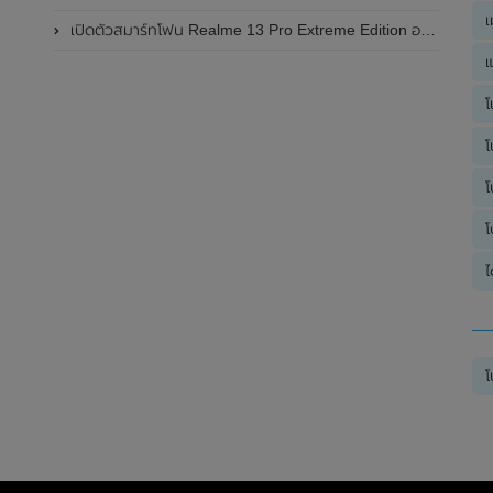
เ
เปิดตัวสมาร์ทโฟน Realme 13 Pro Extreme Edition อย่างเป็นทางการแล้วในประเทศจีน
แ
โ
โ
โ
โ
ไ
โ