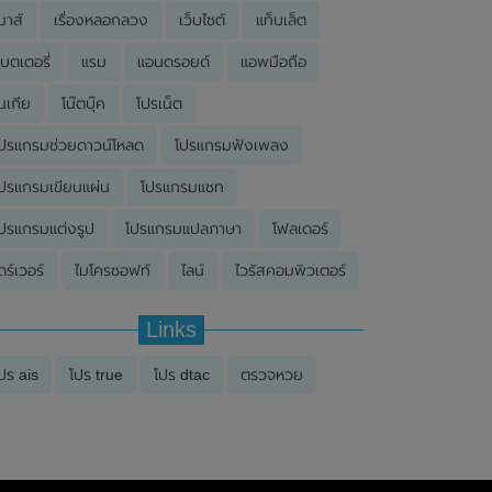
มาส์
เรื่องหลอกลวง
เว็บไซต์
แท็บเล็ต
บตเตอรี่
แรม
แอนดรอยด์
แอพมือถือ
นเกีย
โน๊ตบุ๊ค
โปรเน็ต
ปรแกรมช่วยดาวน์โหลด
โปรแกรมฟังเพลง
ปรแกรมเขียนแผ่น
โปรแกรมแชท
ปรแกรมแต่งรูป
โปรแกรมแปลภาษา
โฟลเดอร์
ดร์เวอร์
ไมโครซอฟท์
ไลน์
ไวรัสคอมพิวเตอร์
Links
ปร ais
โปร true
โปร dtac
ตรวจหวย