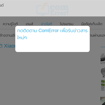
ซต์
ความรู้ไอที
เกมส์
ข่าวไอที
โปรแกรม
มือถือ/แท็บเล็ต
กดติดตาม ComError เพื่อรับข่าวสาร
ล้างจานอัตโนมัติ Xiaomi Mijia Internet DishWasher สั่งงานผ่านแอ
ใหม่ๆ
ติ Xiaomi Mijia Internet DishWasher สั่ง