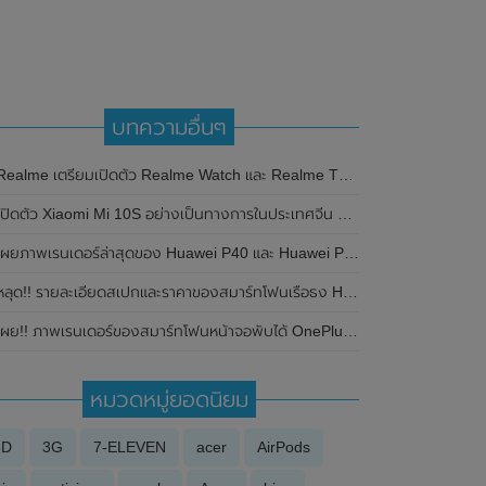
บทความอื่นๆ
ealme เตรียมเปิดตัว Realme Watch และ Realme TV รุ่นแรกของค่าย ในวันที่ 25 พฤษภาคม 2020 พร้อมอุปกรณ์เสริมอื่นๆอีกเพียบ
ิดตัว Xiaomi Mi 10S อย่างเป็นทางการในประเทศจีน มาพร้อมชิปเซ็ต Snapdragon 870 , ลำโพงคู่ , กล้องความละเอียดสูงสุด 108MP และแบตเตอรี่ขนาดใหญ่ ในราคาเริ่มต้นที่ 3,299 หยวน
เผยภาพเรนเดอร์ล่าสุดของ Huawei P40 และ Huawei P40 Pro
ลุด!! รายละเอียดสเปกและราคาของสมาร์ทโฟนเรือธง Honor Magic 3 และ Honor Magic 3 Pro
เผย!! ภาพเรนเดอร์ของสมาร์ทโฟนหน้าจอพับได้ OnePlus V Fold (หรือ OnePlus Fold)
หมวดหมู่ยอดนิยม
3D
3G
7-ELEVEN
acer
AirPods