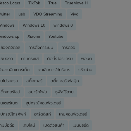
esco Lotus
TikTok
True
TrueMove H
witter
usb
VDO Streaming
Vivo
Windows
Windows 10
windows 8
windows xp
Xiaomi
Youtube
ล้องดิจิตอล
การตั้งค่าระบบ
การ์ดจอ
ีย์บอร์ด
ตามกระแส
ติดตั้งโปรแกรม
ฟอนต์
ัยจากอินเตอร์เน็ต
ยกเลิกการให้บริการ
รหัสผ่าน
ลบโปรแกรม
สติ๊กเกอร์
สติ๊กเกอร์เฟสบุ๊ค
ติ๊กเกอร์ไลน์
สมาร์ทโฟน
หูฟังไร้สาย
ินเตอร์เนต
อุปกรณ์คอมพิวเตอร์
ุปกรณ์โทรศัพท์
ฮาร์ดดิสก์
เกมคอมพิวเตอร์
กมมือถือ
เกมไลน์
เปิดตัวสินค้า
เมนบอร์ด