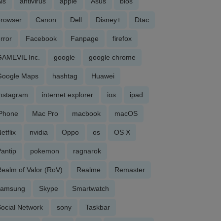
is
antivirus
apple
Asus
bios
browser
Canon
Dell
Disney+
Dtac
rror
Facebook
Fanpage
firefox
GAMEVIL Inc.
google
google chrome
Google Maps
hashtag
Huawei
Instagram
internet explorer
ios
ipad
iPhone
Mac Pro
macbook
macOS
etflix
nvidia
Oppo
os
OS X
antip
pokemon
ragnarok
ealm of Valor (RoV)
Realme
Remaster
samsung
Skype
Smartwatch
ocial Network
sony
Taskbar