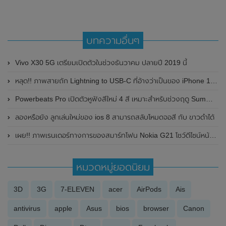
บทความอื่นๆ
Vivo X30 5G เตรียมเปิดตัวในช่วงธันวาคม ปลายปี 2019 นี้
หลุด!! ภาพสายถัก Lightning to USB-C ที่อ้างว่าเป็นของ iPhone 12 โชว์ให้เห็นกันแบบชัดๆ
Powerbeats Pro เปิดตัวหูฟังสีใหม่ 4 สี เหมาะสำหรับช่วงฤดู Summer นี้
ลองหรือยัง ลูกเล่นใหม่ของ ios 8 สามารถสลับโหมดจอสี กับ ขาวดำได้
เผย!! ภาพเรนเดอร์ทางการของสมาร์ทโฟน Nokia G21 โชว์ดีไซน์หน้าจอทรงหยดน้ำ , กล้องหลัง 3 ตัว และมาพร้อมชิปเซ็ต Unisoc T606
หมวดหมู่ยอดนิยม
3D
3G
7-ELEVEN
acer
AirPods
Ais
antivirus
apple
Asus
bios
browser
Canon