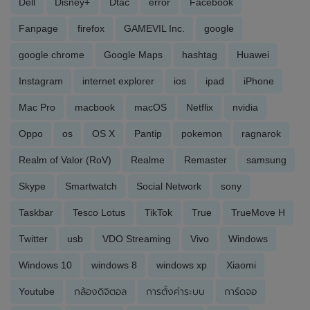
Dell
Disney+
Dtac
error
Facebook
Fanpage
firefox
GAMEVIL Inc.
google
google chrome
Google Maps
hashtag
Huawei
Instagram
internet explorer
ios
ipad
iPhone
Mac Pro
macbook
macOS
Netflix
nvidia
Oppo
os
OS X
Pantip
pokemon
ragnarok
Realm of Valor (RoV)
Realme
Remaster
samsung
Skype
Smartwatch
Social Network
sony
Taskbar
Tesco Lotus
TikTok
True
TrueMove H
Twitter
usb
VDO Streaming
Vivo
Windows
Windows 10
windows 8
windows xp
Xiaomi
Youtube
กล้องดิจิตอล
การตั้งค่าระบบ
การ์ดจอ