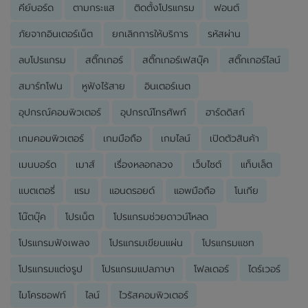
คีย์บอร์ด
ตามกระแส
ติดตั้งโปรแกรม
ฟอนต์
ภัยจากอินเตอร์เน็ต
ยกเลิกการให้บริการ
รหัสผ่าน
ลบโปรแกรม
สติ๊กเกอร์
สติ๊กเกอร์เฟสบุ๊ค
สติ๊กเกอร์ไลน์
สมาร์ทโฟน
หูฟังไร้สาย
อินเตอร์เนต
อุปกรณ์คอมพิวเตอร์
อุปกรณ์โทรศัพท์
ฮาร์ดดิสก์
เกมคอมพิวเตอร์
เกมมือถือ
เกมไลน์
เปิดตัวสินค้า
เมนบอร์ด
เมาส์
เรื่องหลอกลวง
เว็บไซต์
แท็บเล็ต
แบตเตอรี่
แรม
แอนดรอยด์
แอพมือถือ
โนเกีย
โน๊ตบุ๊ค
โปรเน็ต
โปรแกรมช่วยดาวน์โหลด
โปรแกรมฟังเพลง
โปรแกรมเขียนแผ่น
โปรแกรมแชท
โปรแกรมแต่งรูป
โปรแกรมแปลภาษา
โฟลเดอร์
ไดร์เวอร์
ไมโครซอฟท์
ไลน์
ไวรัสคอมพิวเตอร์