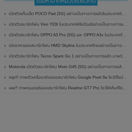
เนื้อหาจากหมวดเดียวกัน
เปิดตัวแท็บเล็ต POCO Pad (5G) อย่างเป็นทางการแล้วในประเทศอินเดีย มาพร้อมชิปเซ็ต Snapdragon 7s Gen 2 ของ Qualcomm และรองรับเครือข่าย 5G
เปิดตัวสมาร์ทโฟน Vivo Y03t ในประเทศฟิลิปปินส์อย่างเป็นทางการแล้ว มาพร้อมชิปเซ็ต Unisoc T612 , กล้องหลัง ความละเอียด 13MP , แบตเตอรี่ 5,000mAh และหน้าจอแสดงผล LCD / 90Hz
เปิดตัวสมาร์ทโฟน OPPO A3 Pro (5G) และ OPPO A3x ในประเทศไทยอย่างเป็นทางการแล้ว ในราคาเริ่มต้นเพียง 3,999 บาท
เปิดราคาของสมาร์ทโฟน HMD Skyline ในประเทศไทยอย่างเป็นทางการแล้ว ราคา 14,990 บาท
เปิดตัวสมาร์ทโฟน Tecno Spark Go 1 อย่างเป็นทางการแล้ว มาพร้อมหน้าจอแสดงผล LCD / 120Hz , แบตเตอรี่ 5,000mAh และใช้ชิปเซ็ต Unisoc
Motorola เปิดตัวสมาร์ทโฟน Moto G45 (5G) อย่างเป็นทางการแล้วในอินเดีย
หลุด!! ภาพตัวเครื่องจริงของสมาร์ทโฟน Google Pixel 9a โชว์ดีไซน์ใหม่ กล้องหลังแบนราบ ไม่มีกรอบของกล้องแล้ว
เผย!! ภาพเรนเดอร์ของสมาร์ทโฟน Realme GT7 Pro โชว์ให้เห็นดีไซน์ใหม่ พร้อมเผยรายละเอียดสเปกที่สำคัญบางส่วน